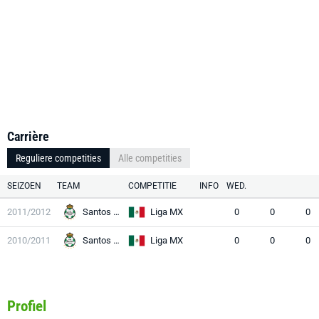
Carrière
Reguliere competities
Alle competities
SEIZOEN
TEAM
COMPETITIE
INFO
WED.
2011/2012
Santos Laguna
Liga MX
0
0
0
2010/2011
Santos Laguna
Liga MX
0
0
0
Profiel