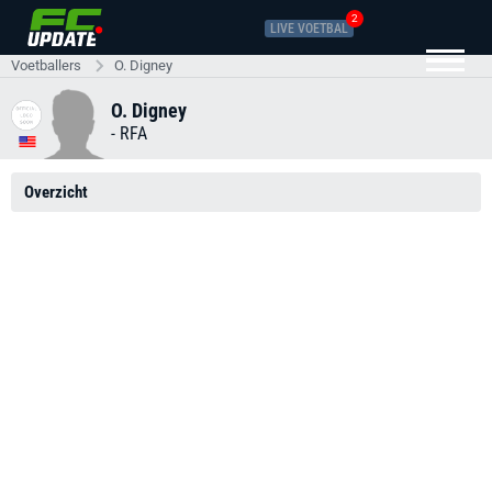
2
LIVE VOETBAL
Voetballers
O. Digney
O. Digney
-
RFA
Overzicht