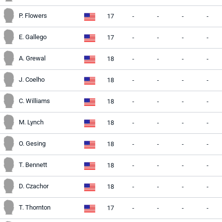
P. Flowers
17
-
-
-
-
E. Gallego
17
-
-
-
-
A. Grewal
18
-
-
-
-
J. Coelho
18
-
-
-
-
C. Williams
18
-
-
-
-
M. Lynch
18
-
-
-
-
O. Gesing
18
-
-
-
-
T. Bennett
18
-
-
-
-
D. Czachor
18
-
-
-
-
T. Thornton
17
-
-
-
-