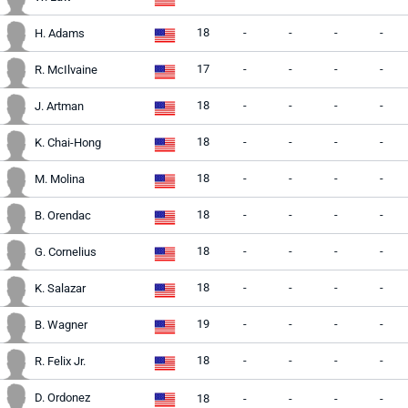
18
-
-
-
-
H. Adams
17
-
-
-
-
R. McIlvaine
18
-
-
-
-
J. Artman
18
-
-
-
-
K. Chai-Hong
18
-
-
-
-
M. Molina
18
-
-
-
-
B. Orendac
18
-
-
-
-
G. Cornelius
18
-
-
-
-
K. Salazar
19
-
-
-
-
B. Wagner
18
-
-
-
-
R. Felix Jr.
D. Ordonez
18
-
-
-
-