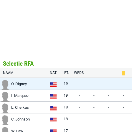
Selectie RFA
NAAM
NAT.
LFT.
WEDS.
19
-
-
-
-
O. Digney
19
-
-
-
-
I. Marquez
18
-
-
-
-
L. Cherkas
18
-
-
-
-
C. Johnson
17
-
-
-
-
W. Law