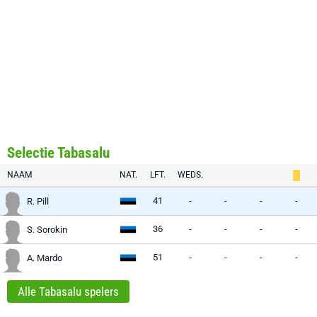
Selectie Tabasalu
NAAM
NAT.
LFT.
WEDS.
41
-
-
-
-
R. Pill
36
-
-
-
-
S. Sorokin
51
-
-
-
-
A. Mardo
Alle Tabasalu spelers