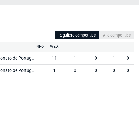
Reguliere competities
Alle competities
INFO
WED.
Campeonato de Portugal Prio
11
1
0
1
0
Campeonato de Portugal Prio
1
0
0
0
0