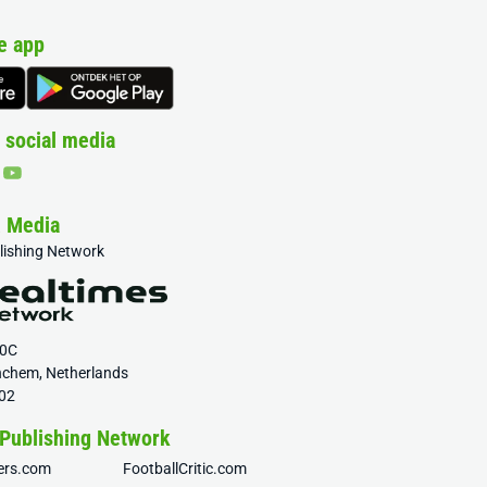
e app
 social media
& Media
blishing Network
20C
nchem, Netherlands
02
 Publishing Network
fers.com
FootballCritic.com