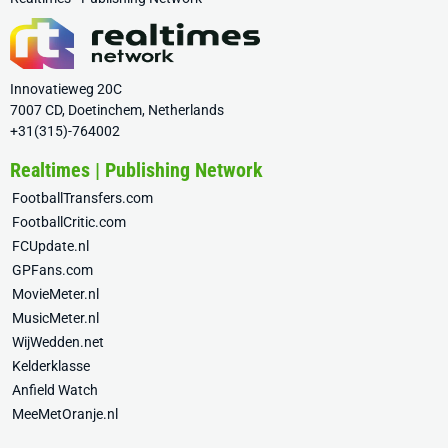
Innovatieweg 20C
7007 CD, Doetinchem, Netherlands
+31(315)-764002
Realtimes | Publishing Network
FootballTransfers.com
FootballCritic.com
FCUpdate.nl
GPFans.com
MovieMeter.nl
MusicMeter.nl
WijWedden.net
Kelderklasse
Anfield Watch
MeeMetOranje.nl