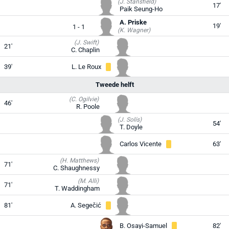
(J. Stansfield)
17'
Paik Seung-Ho
A. Priske
19'
1 - 1
(K. Wagner)
(J. Swift)
21'
C. Chaplin
39'
L. Le Roux
Tweede helft
(C. Ogilvie)
46'
R. Poole
(J. Solís)
54'
T. Doyle
Carlos Vicente
63'
(H. Matthews)
71'
C. Shaughnessy
(M. Alli)
71'
T. Waddingham
81'
A. Segečić
B. Osayi-Samuel
82'