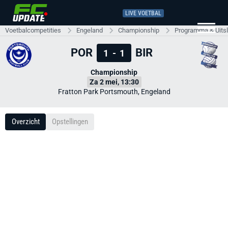
LIVE VOETBAL
Voetbalcompetities
Engeland
Championship
Programma & Uits
POR
BIR
1
-
1
Championship
Za 2 mei, 13:30
Fratton Park Portsmouth, Engeland
Overzicht
Opstellingen