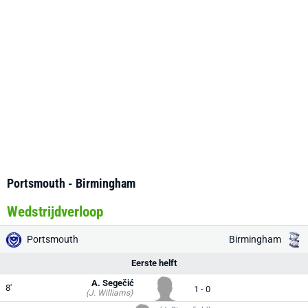
Portsmouth - Birmingham
Wedstrijdverloop
Portsmouth
Birmingham
Eerste helft
A. Segečić
8'
1 - 0
(J. Williams)