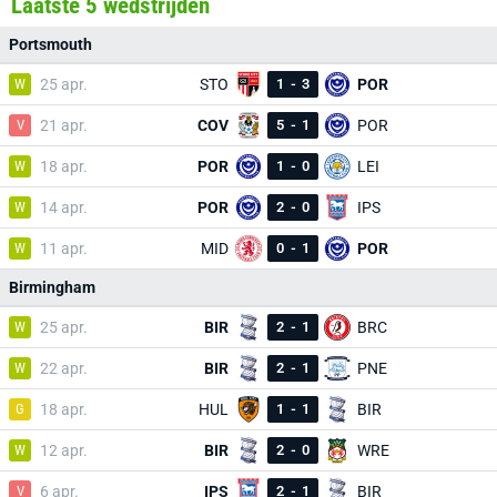
Laatste 5 wedstrijden
Portsmouth
W
25 apr.
STO
1
-
3
POR
V
21 apr.
COV
5
-
1
POR
W
18 apr.
POR
1
-
0
LEI
W
14 apr.
POR
2
-
0
IPS
W
11 apr.
MID
0
-
1
POR
Birmingham
W
25 apr.
BIR
2
-
1
BRC
W
22 apr.
BIR
2
-
1
PNE
G
18 apr.
HUL
1
-
1
BIR
W
12 apr.
BIR
2
-
0
WRE
V
6 apr.
IPS
2
-
1
BIR