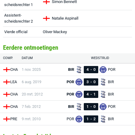
Simon Bennett
scheidsrechter 1
Assistent-
Natalie Aspinall
scheidsrechter 2
Vierde official
Oliver Mackey
Eerdere ontmoetingen
COMP.
DATUM
WEDSTRIJD
CHA
1 nov. 2025
BIR
4
-
0
POR
LEA
6 aug. 2019
POR
3
-
0
BIR
CHA
20 mrt. 2012
POR
4
-
1
BIR
CHA
7 feb. 2012
BIR
1
-
0
POR
PRE
9 mrt. 2010
POR
1
-
2
BIR