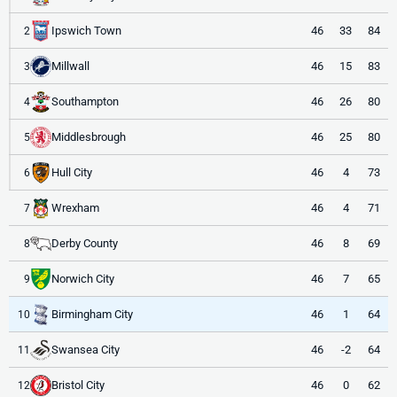
Ipswich Town
46
33
84
2
Millwall
46
15
83
3
Southampton
46
26
80
4
Middlesbrough
46
25
80
5
Hull City
46
4
73
6
Wrexham
46
4
71
7
Derby County
46
8
69
8
Norwich City
46
7
65
9
Birmingham City
46
1
64
10
Swansea City
46
-2
64
11
Bristol City
46
0
62
12