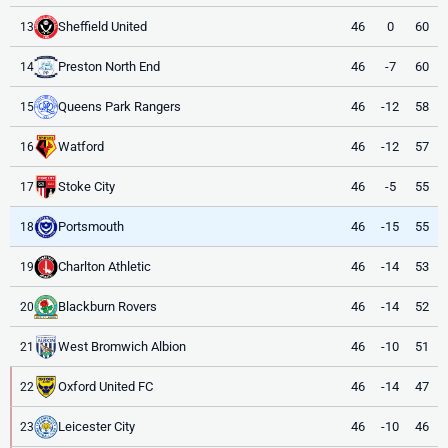
Sheffield United
46
0
60
13
Preston North End
46
-7
60
14
Queens Park Rangers
46
-12
58
15
Watford
46
-12
57
16
Stoke City
46
-5
55
17
Portsmouth
46
-15
55
18
Charlton Athletic
46
-14
53
19
Blackburn Rovers
46
-14
52
20
West Bromwich Albion
46
-10
51
21
Oxford United FC
46
-14
47
22
Leicester City
46
-10
46
23