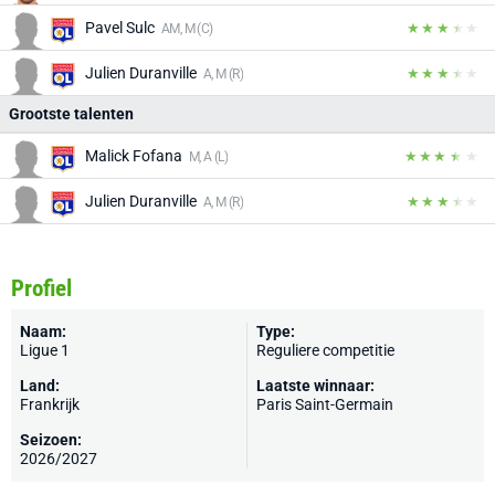
Pavel Sulc
AM, M (C)
Julien Duranville
A, M (R)
Grootste talenten
Malick Fofana
M, A (L)
Julien Duranville
A, M (R)
Profiel
Naam:
Type:
Ligue 1
Reguliere competitie
Land:
Laatste winnaar:
Frankrijk
Paris Saint-Germain
Seizoen:
2026/2027