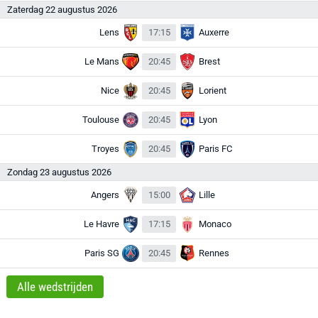
Zaterdag 22 augustus 2026
Lens
17:15
Auxerre
Le Mans
20:45
Brest
Nice
20:45
Lorient
Toulouse
20:45
Lyon
Troyes
20:45
Paris FC
Zondag 23 augustus 2026
Angers
15:00
Lille
Le Havre
17:15
Monaco
Paris SG
20:45
Rennes
Alle wedstrijden