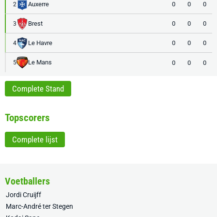
Auxerre
0
0
0
2
Brest
0
0
0
3
Le Havre
0
0
0
4
Le Mans
0
0
0
5
Complete Stand
Topscorers
Complete lijst
Voetballers
Jordi Cruijff
Marc-André ter Stegen