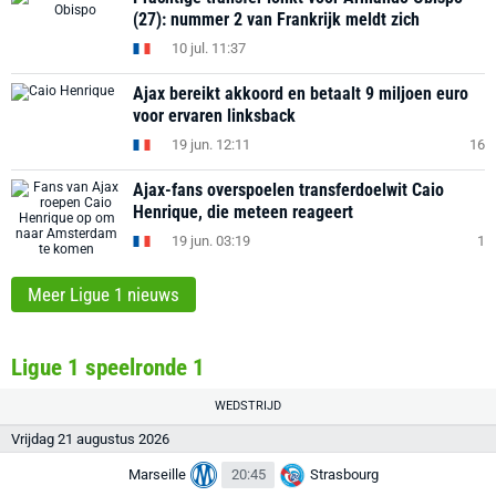
(27): nummer 2 van Frankrijk meldt zich
10 jul. 11:37
Ajax bereikt akkoord en betaalt 9 miljoen euro
voor ervaren linksback
19 jun. 12:11
16
Ajax-fans overspoelen transferdoelwit Caio
Henrique, die meteen reageert
19 jun. 03:19
1
Meer Ligue 1 nieuws
Ligue 1 speelronde 1
WEDSTRIJD
Vrijdag 21 augustus 2026
Marseille
20:45
Strasbourg