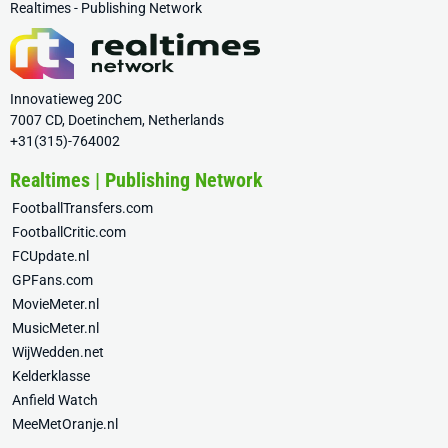
Realtimes - Publishing Network
Innovatieweg 20C
7007 CD, Doetinchem, Netherlands
+31(315)-764002
Realtimes | Publishing Network
FootballTransfers.com
FootballCritic.com
FCUpdate.nl
GPFans.com
MovieMeter.nl
MusicMeter.nl
WijWedden.net
Kelderklasse
Anfield Watch
MeeMetOranje.nl