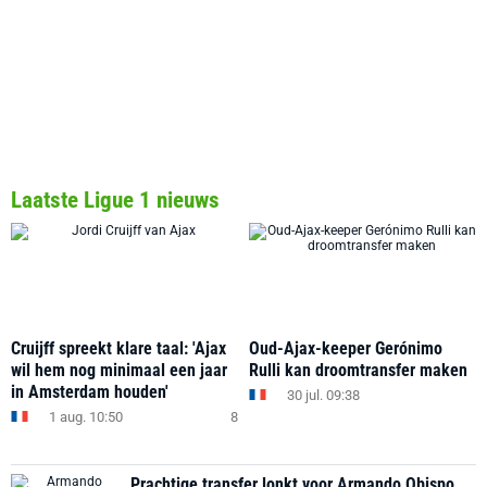
Laatste Ligue 1 nieuws
Cruijff spreekt klare taal: 'Ajax
Oud-Ajax-keeper Gerónimo
wil hem nog minimaal een jaar
Rulli kan droomtransfer maken
in Amsterdam houden'
30 jul. 09:38
1 aug. 10:50
8
Prachtige transfer lonkt voor Armando Obispo