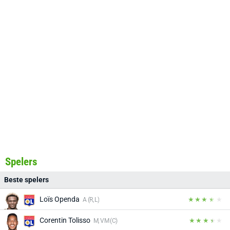
Spelers
Beste spelers
Loïs Openda
A (R, L)
Corentin Tolisso
M, VM (C)