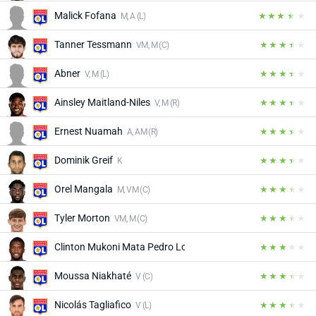
Malick Fofana
M, A (L)
Tanner Tessmann
VM, M (C)
Abner
V, M (L)
Ainsley Maitland-Niles
V, M (R)
Ernest Nuamah
A, AM (R)
Dominik Greif
K
Orel Mangala
M, VM (C)
Tyler Morton
VM, M (C)
Clinton Mukoni Mata Pedro Lourenço
V (C, R)
Moussa Niakhaté
V (C)
Nicolás Tagliafico
V (L)