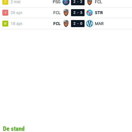
G
2 mei
PSG
2
-
2
FCL
V
26 apr.
FCL
2
-
3
STR
W
18 apr.
FCL
2
-
0
MAR
De stand