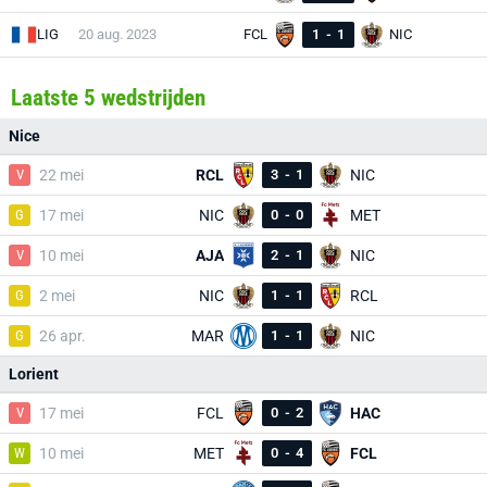
LIG
20 aug. 2023
FCL
1
-
1
NIC
Laatste 5 wedstrijden
Nice
V
22 mei
RCL
3
-
1
NIC
G
17 mei
NIC
0
-
0
MET
V
10 mei
AJA
2
-
1
NIC
G
2 mei
NIC
1
-
1
RCL
G
26 apr.
MAR
1
-
1
NIC
Lorient
V
17 mei
FCL
0
-
2
HAC
W
10 mei
MET
0
-
4
FCL