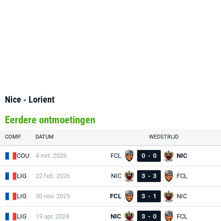
Nice - Lorient
Eerdere ontmoetingen
COMP.
DATUM
WEDSTRIJD
COU
4 mrt. 2026
FCL
0
-
0
NIC
LIG
22 feb. 2026
NIC
3
-
3
FCL
LIG
30 nov. 2025
FCL
3
-
1
NIC
LIG
19 apr. 2024
NIC
3
-
0
FCL