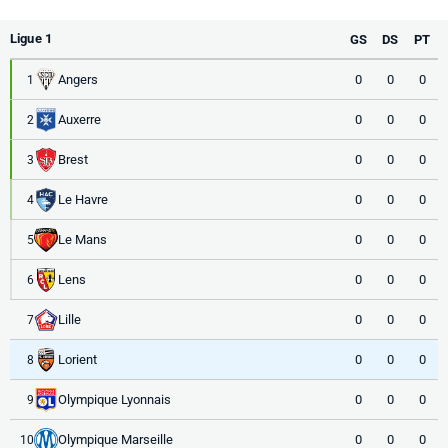
Ligue 1
GS
DS
PT
Angers
0
0
0
1
Auxerre
0
0
0
2
Brest
0
0
0
3
Le Havre
0
0
0
4
Le Mans
0
0
0
5
Lens
0
0
0
6
Lille
0
0
0
7
Lorient
0
0
0
8
Olympique Lyonnais
0
0
0
9
Olympique Marseille
0
0
0
10