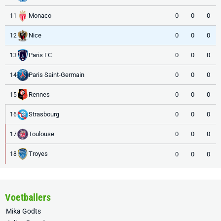
Monaco
0
0
0
11
Nice
0
0
0
12
Paris FC
0
0
0
13
Paris Saint-Germain
0
0
0
14
Rennes
0
0
0
15
Strasbourg
0
0
0
16
Toulouse
0
0
0
17
Troyes
0
0
0
18
Voetballers
Mika Godts