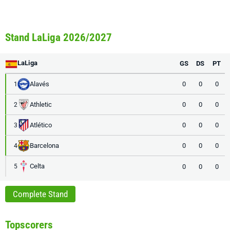
Stand LaLiga 2026/2027
LaLiga
GS
DS
PT
Alavés
0
0
0
1
Athletic
0
0
0
2
Atlético
0
0
0
3
Barcelona
0
0
0
4
Celta
0
0
0
5
Complete Stand
Topscorers