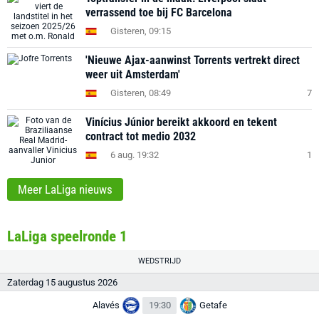
verrassend toe bij FC Barcelona
Gisteren, 09:15
'Nieuwe Ajax-aanwinst Torrents vertrekt direct
weer uit Amsterdam'
Gisteren, 08:49
7
Vinícius Júnior bereikt akkoord en tekent
contract tot medio 2032
6 aug. 19:32
1
Meer LaLiga nieuws
LaLiga speelronde 1
WEDSTRIJD
Zaterdag 15 augustus 2026
Alavés
19:30
Getafe