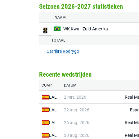
Seizoen 2026-2027 statistieken
NAAM
WK Kwal. Zuid-Amerika
TOTAAL
Carrière Rodrygo
Recente wedstrijden
COMP.
DATUM
LAL
2 mrt. 2026
Real M
LAL
22 aug. 2026
Espa
LAL
26 aug. 2026
Real M
LAL
30 aug. 2026
Real M