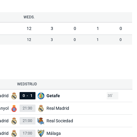
WEDS.
12
3
0
1
0
12
3
0
1
0
WEDSTRIJD
adrid
0
-
1
Getafe
35'
nyol
21:30
Real Madrid
adrid
21:00
Real Sociedad
adrid
17:00
Málaga