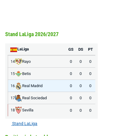
Stand LaLiga 2026/2027
LaLiga
GS
DS
PT
Rayo
0
0
0
14
Betis
0
0
0
15
Real Madrid
0
0
0
16
Real Sociedad
0
0
0
17
Sevilla
0
0
0
18
Stand LaLiga