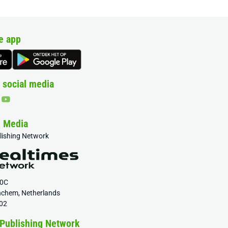
e app
 social media
& Media
blishing Network
20C
nchem, Netherlands
02
 Publishing Network