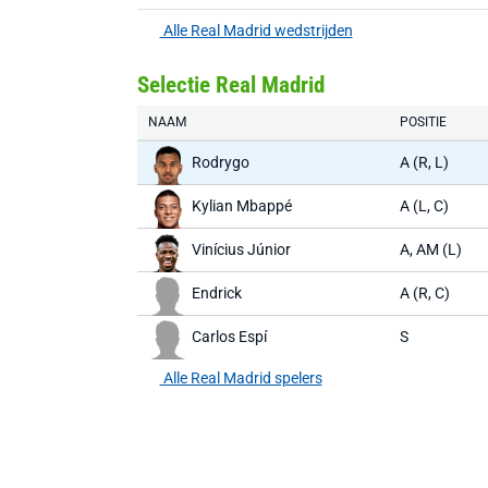
Alle Real Madrid wedstrijden
Selectie Real Madrid
NAAM
POSITIE
Rodrygo
A (R, L)
Kylian Mbappé
A (L, C)
Vinícius Júnior
A, AM (L)
Endrick
A (R, C)
Carlos Espí
S
Alle Real Madrid spelers