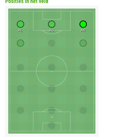
Posities in het veld
AL
AC
AR