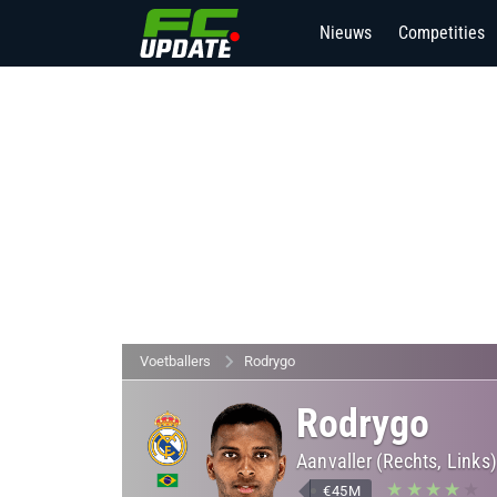
Nieuws
Competities
Voetballers
Rodrygo
Rodrygo
Aanvaller (Rechts, Links
€45M