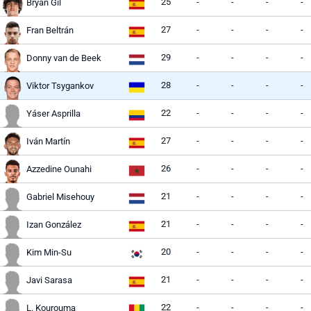
25
-
-
-
-
Bryan Gil
27
-
-
-
-
Fran Beltrán
29
-
-
-
-
Donny van de Beek
28
-
-
-
-
Viktor Tsygankov
22
-
-
-
-
Yáser Asprilla
27
-
-
-
-
Iván Martín
26
-
-
-
-
Azzedine Ounahi
21
-
-
-
-
Gabriel Misehouy
21
-
-
-
-
Izan González
20
-
-
-
-
Kim Min-Su
21
-
-
-
-
Javi Sarasa
22
-
-
-
-
L. Kourouma