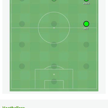
AMR
MR