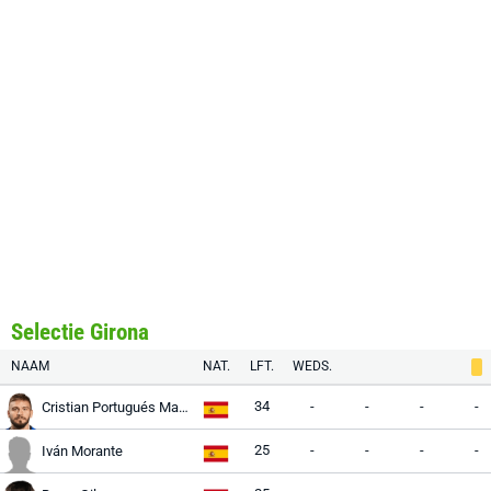
Selectie Girona
NAAM
NAT.
LFT.
WEDS.
34
-
-
-
-
Cristian Portugués Manzanera
25
-
-
-
-
Iván Morante