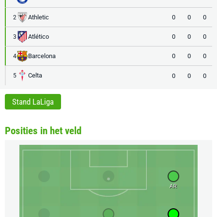
Athletic
0
0
0
2
Atlético
0
0
0
3
Barcelona
0
0
0
4
Celta
0
0
0
5
Stand LaLiga
Posities in het veld
AR