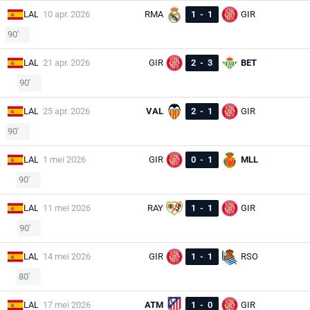
LAL
10 apr. 2026
RMA
1
-
1
GIR
90'
LAL
21 apr. 2026
GIR
2
-
3
BET
90'
LAL
25 apr. 2026
VAL
2
-
1
GIR
90'
LAL
1 mei 2026
GIR
0
-
1
MLL
90'
LAL
11 mei 2026
RAY
1
-
1
GIR
90'
LAL
14 mei 2026
GIR
1
-
1
RSO
80'
LAL
17 mei 2026
ATM
1
-
0
GIR