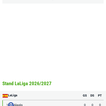
Stand LaLiga 2026/2027
LaLiga
GS
DS
PT
Alavés
0
0
0
1