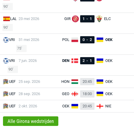
90'
LAL
23 mei 2026
GIR
1
-
1
ELC
90'
VRI
31 mei 2026
POL
0
-
2
OEK
75'
VRI
7 jun. 2026
DEN
2
-
1
OEK
90'
UEF
25 sep. 2026
HON
20:45
OEK
UEF
28 sep. 2026
GEO
18:00
OEK
UEF
2 okt. 2026
OEK
20:45
NIE
Alle Girona wedstrijden