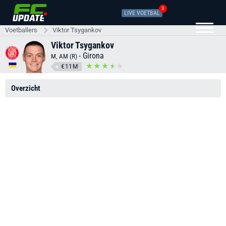
3
LIVE VOETBAL
Voetballers
Viktor Tsygankov
Viktor Tsygankov
-
Girona
M, AM (R)
€11M
Overzicht