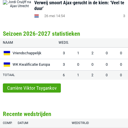
Verweij smoort Ajax-gerucht in de kiem: ‘Veel te
duur’
26 mei 14:54
3
Seizoen 2026-2027 statistieken
NAAM
WEDS.
Vriendschappelijk
3
1
2
0
0
WK Kwalificatie Europa
3
0
0
0
0
TOTAAL
6
1
2
0
0
Carrière Viktor Tsygankov
Recente wedstrijden
COMP.
DATUM
WEDSTRIJD