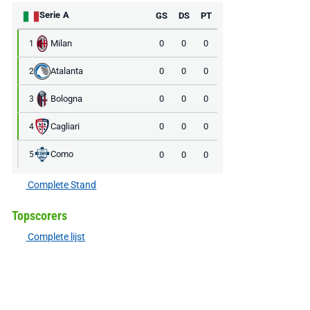
Serie A
GS
DS
PT
Milan
0
0
0
1
Atalanta
0
0
0
2
Bologna
0
0
0
3
Cagliari
0
0
0
4
Como
0
0
0
5
Complete Stand
Topscorers
Complete lijst