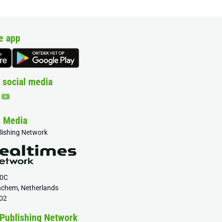
e app
 social media
& Media
blishing Network
20C
nchem, Netherlands
02
 Publishing Network