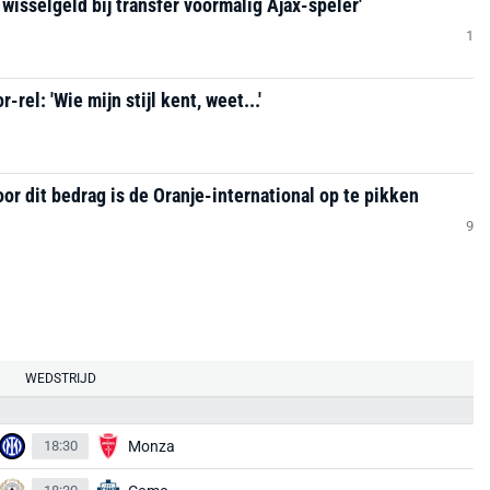
 wisselgeld bij transfer voormalig Ajax-speler'
1
rel: 'Wie mijn stijl kent, weet...'
oor dit bedrag is de Oranje-international op te pikken
9
WEDSTRIJD
18:30
Monza