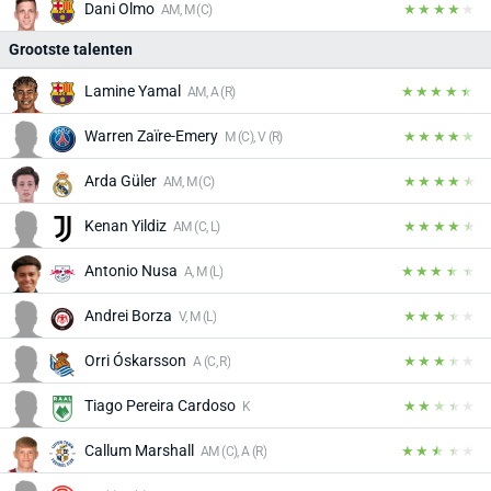
Dani Olmo
AM, M (C)
Grootste talenten
Lamine Yamal
AM, A (R)
Warren Zaïre-Emery
M (C), V (R)
Arda Güler
AM, M (C)
Kenan Yildiz
AM (C, L)
Antonio Nusa
A, M (L)
Andrei Borza
V, M (L)
Orri Óskarsson
A (C, R)
Tiago Pereira Cardoso
K
Callum Marshall
AM (C), A (R)