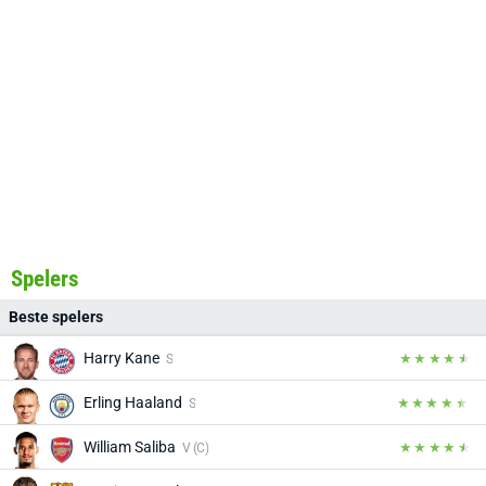
Spelers
Beste spelers
Harry Kane
S
Erling Haaland
S
William Saliba
V (C)