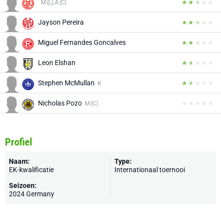
M (L), A (C)
Jayson Pereira
Miguel Fernandes Goncalves
M (C)
Leon Elshan
Stephen McMullan
K
Nicholas Pozo
M (C)
Profiel
Naam:
Type:
EK-kwalificatie
Internationaal toernooi
Seizoen:
2024 Germany