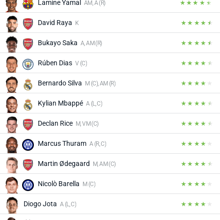
Lamine Yamal
AM, A (R)
David Raya
K
Bukayo Saka
A, AM (R)
Rúben Dias
V (C)
Bernardo Silva
M (C), AM (R)
Kylian Mbappé
A (L, C)
Declan Rice
M, VM (C)
Marcus Thuram
A (R, C)
Martin Ødegaard
M, AM (C)
Nicolò Barella
M (C)
Diogo Jota
A (L, C)