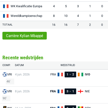
WK Kwalificatie Europa
4
5
3
1
0
Wereldkampioenschap
8
10
4
1
0
TOTAAL
16
16
7
2
0
Carrière Kylian Mbappé
Recente wedstrijden
COMP.
DATUM
WEDSTRIJD
VRI
4 jun. 2026
FRA
1
-
2
IVO
46'
VRI
8 jun. 2026
FRA
3
-
1
NIE
90'