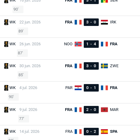
WK
16 jun. 2026
FRA
3
-
1
SEN
90'
WK
22 jun. 2026
FRA
3
-
0
IRK
89'
WK
26 jun. 2026
NOO
1
-
4
FRA
87'
WK
30 jun. 2026
FRA
3
-
0
ZWE
85'
WK
4 jul. 2026
PAR
0
-
1
FRA
90'
WK
9 jul. 2026
FRA
2
-
0
MAR
77'
WK
14 jul. 2026
FRA
0
-
2
SPA