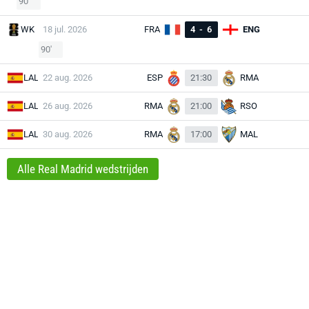
90'
WK
18 jul. 2026
FRA
4
-
6
ENG
90'
LAL
22 aug. 2026
ESP
21:30
RMA
LAL
26 aug. 2026
RMA
21:00
RSO
LAL
30 aug. 2026
RMA
17:00
MAL
Alle Real Madrid wedstrijden