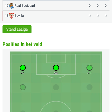
Real Sociedad
0
0
0
17
Sevilla
0
0
0
18
Stand LaLiga
Posities in het veld
AL
AC
AR