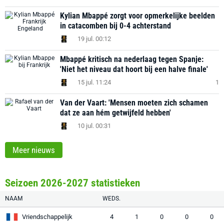
Kylian Mbappé zorgt voor opmerkelijke beelden
in catacomben bij 0-4 achterstand
19 jul. 00:12
Mbappé kritisch na nederlaag tegen Spanje:
'Niet het niveau dat hoort bij een halve finale'
15 jul. 11:24
1
Van der Vaart: 'Mensen moeten zich schamen
dat ze aan hém getwijfeld hebben'
10 jul. 00:31
Meer nieuws
Seizoen 2026-2027 statistieken
NAAM
WEDS.
Vriendschappelijk
4
1
0
0
0