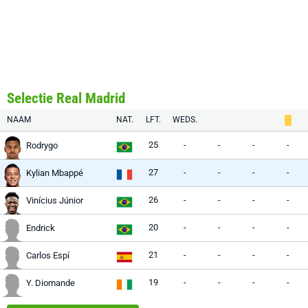
Selectie Real Madrid
NAAM
NAT.
LFT.
WEDS.
25
-
-
-
-
Rodrygo
27
-
-
-
-
Kylian Mbappé
26
-
-
-
-
Vinícius Júnior
20
-
-
-
-
Endrick
21
-
-
-
-
Carlos Espí
19
-
-
-
-
Y. Diomande