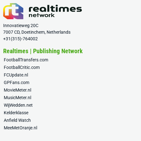
Innovatieweg 20C
7007 CD, Doetinchem, Netherlands
+31(315)-764002
Realtimes | Publishing Network
FootballTransfers.com
FootballCritic.com
FCUpdate.nl
GPFans.com
MovieMeter.nl
MusicMeter.nl
WijWedden.net
Kelderklasse
Anfield Watch
MeeMetOranje.nl