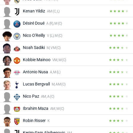
Kenan Yildiz
AM (C, L)
Désiré Doué
A (R), M (C)
Nico O'Reilly
V (L), M (C)
Noah Sadiki
M, VM (C)
Kobbie Mainoo
VM, M (C)
Antonio Nusa
A, M (L)
Lucas Bergvall
M, AM (C)
Nico Paz
AM, A (C)
Ibrahim Maza
AM, M (C)
Robin Risser
K
Kerim-Sam Alajbegovic
AM, M (L)