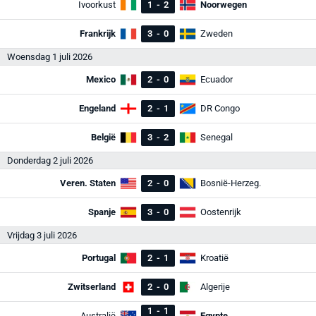
Ivoorkust
1
-
2
Noorwegen
Frankrijk
3
-
0
Zweden
Woensdag 1 juli 2026
Mexico
2
-
0
Ecuador
Engeland
2
-
1
DR Congo
België
3
-
2
Senegal
Donderdag 2 juli 2026
Veren. Staten
2
-
0
Bosnië-Herzeg.
Spanje
3
-
0
Oostenrijk
Vrijdag 3 juli 2026
Portugal
2
-
1
Kroatië
Zwitserland
2
-
0
Algerije
1
-
1
Australië
Egypte