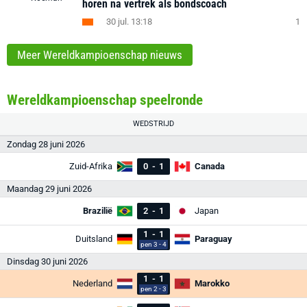
horen na vertrek als bondscoach
30 jul. 13:18
1
Meer Wereldkampioenschap nieuws
Wereldkampioenschap speelronde
WEDSTRIJD
Zondag 28 juni 2026
Zuid-Afrika
0
-
1
Canada
Maandag 29 juni 2026
Brazilië
2
-
1
Japan
1
-
1
Duitsland
Paraguay
pen 3 - 4
Dinsdag 30 juni 2026
1
-
1
Nederland
Marokko
pen 2 - 3