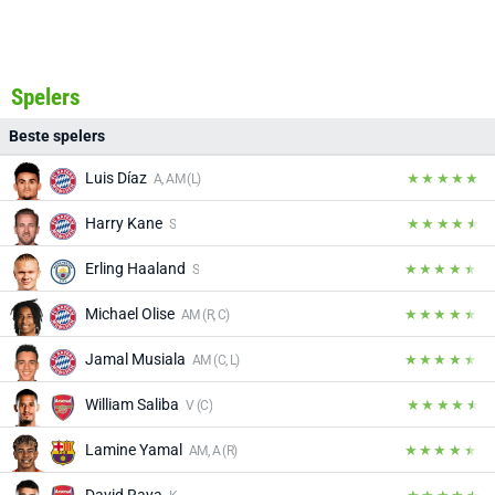
Spelers
Beste spelers
Luis Díaz
A, AM (L)
Harry Kane
S
Erling Haaland
S
Michael Olise
AM (R, C)
Jamal Musiala
AM (C, L)
William Saliba
V (C)
Lamine Yamal
AM, A (R)
David Raya