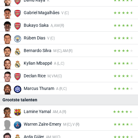
K
Gabriel Magalhães
V (C)
Bukayo Saka
A, AM (R)
Rúben Dias
V (C)
Bernardo Silva
M (C), AM (R)
Kylian Mbappé
A (L, C)
Declan Rice
M, VM (C)
Marcus Thuram
A (R, C)
Grootste talenten
Lamine Yamal
AM, A (R)
Warren Zaïre-Emery
M (C), V (R)
Arda Güler
AM, M (C)