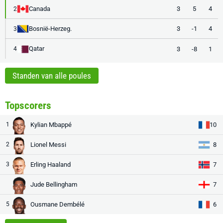
Canada
3
5
4
2
Bosnië-Herzeg.
3
-1
4
3
Qatar
3
-8
1
4
Standen van alle poules
Topscorers
1
Kylian Mbappé
10
2
Lionel Messi
8
3
Erling Haaland
7
Jude Bellingham
7
5
Ousmane Dembélé
6