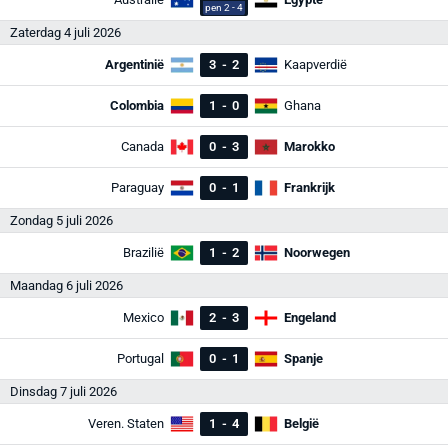
pen 2 - 4
Zaterdag 4 juli 2026
Argentinië
3
-
2
Kaapverdië
Colombia
1
-
0
Ghana
Canada
0
-
3
Marokko
Paraguay
0
-
1
Frankrijk
Zondag 5 juli 2026
Brazilië
1
-
2
Noorwegen
Maandag 6 juli 2026
Mexico
2
-
3
Engeland
Portugal
0
-
1
Spanje
Dinsdag 7 juli 2026
Veren. Staten
1
-
4
België