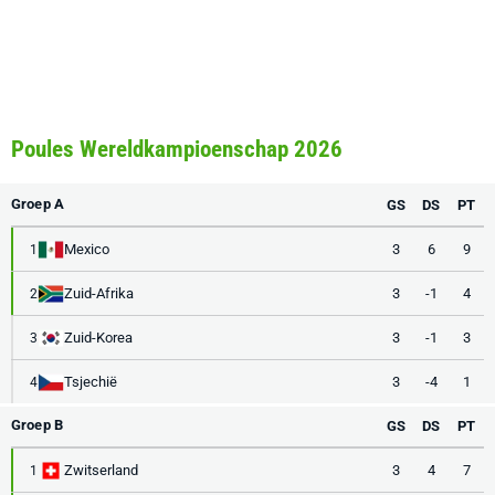
Poules Wereldkampioenschap 2026
Groep A
GS
DS
PT
Mexico
3
6
9
1
Zuid-Afrika
3
-1
4
2
Zuid-Korea
3
-1
3
3
Tsjechië
3
-4
1
4
Groep B
GS
DS
PT
Zwitserland
3
4
7
1