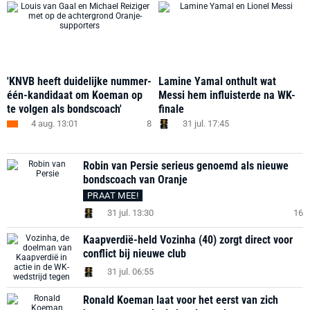
'KNVB heeft duidelijke nummer-
Lamine Yamal onthult wat
één-kandidaat om Koeman op
Messi hem influisterde na WK-
te volgen als bondscoach'
finale
4 aug. 13:01
8
31 jul. 17:45
Robin van Persie serieus genoemd als nieuwe
bondscoach van Oranje
PRAAT MEE!
31 jul. 13:30
16
Kaapverdië-held Vozinha (40) zorgt direct voor
conflict bij nieuwe club
31 jul. 06:55
Ronald Koeman laat voor het eerst van zich