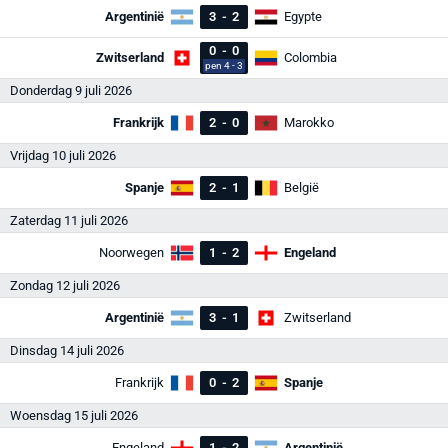
Argentinië
3
-
2
Egypte
0
-
0
Zwitserland
Colombia
pen 4 - 3
Donderdag 9 juli 2026
Frankrijk
2
-
0
Marokko
Vrijdag 10 juli 2026
Spanje
2
-
1
België
Zaterdag 11 juli 2026
Noorwegen
1
-
2
Engeland
Zondag 12 juli 2026
Argentinië
3
-
1
Zwitserland
Dinsdag 14 juli 2026
Frankrijk
0
-
2
Spanje
Woensdag 15 juli 2026
Engeland
1
-
2
Argentinië