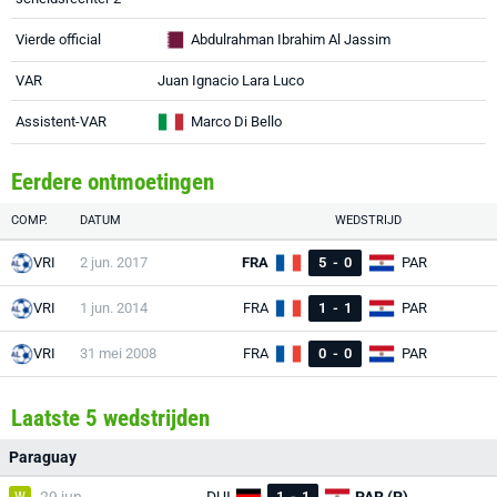
Vierde official
Abdulrahman Ibrahim Al Jassim
VAR
Juan Ignacio Lara Luco
Assistent-VAR
Marco Di Bello
Eerdere ontmoetingen
COMP.
DATUM
WEDSTRIJD
VRI
2 jun. 2017
FRA
5
-
0
PAR
VRI
1 jun. 2014
FRA
1
-
1
PAR
VRI
31 mei 2008
FRA
0
-
0
PAR
Laatste 5 wedstrijden
Paraguay
W
1
-
1