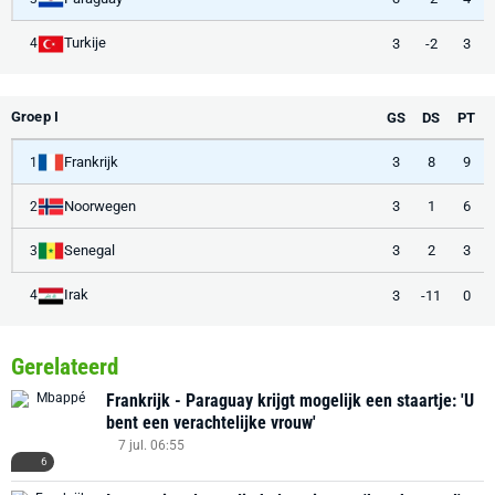
Turkije
3
-2
3
4
Groep I
GS
DS
PT
Frankrijk
3
8
9
1
Noorwegen
3
1
6
2
Senegal
3
2
3
3
Irak
3
-11
0
4
Gerelateerd
Frankrijk - Paraguay krijgt mogelijk een staartje: 'U
bent een verachtelijke vrouw'
7 jul. 06:55
6