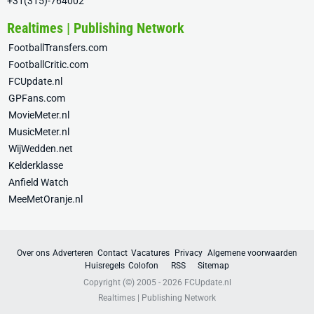
+31(315)-764002
Realtimes | Publishing Network
FootballTransfers.com
FootballCritic.com
FCUpdate.nl
GPFans.com
MovieMeter.nl
MusicMeter.nl
WijWedden.net
Kelderklasse
Anfield Watch
MeeMetOranje.nl
Over ons
Adverteren
Contact
Vacatures
Privacy
Algemene voorwaarden
Huisregels
Colofon
RSS
Sitemap
Copyright (©) 2005 - 2026
FCUpdate.nl
Realtimes | Publishing Network