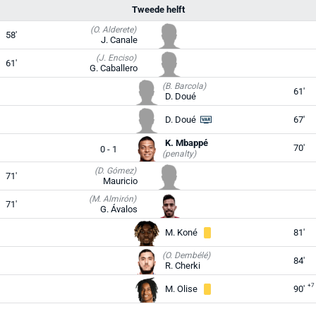
Tweede helft
(O. Alderete)
58'
J. Canale
(J. Enciso)
61'
G. Caballero
(B. Barcola)
61'
D. Doué
D. Doué
67'
K. Mbappé
70'
0 - 1
(penalty)
(D. Gómez)
71'
Mauricio
(M. Almirón)
71'
G. Ávalos
M. Koné
81'
(O. Dembélé)
84'
R. Cherki
+7
M. Olise
90'