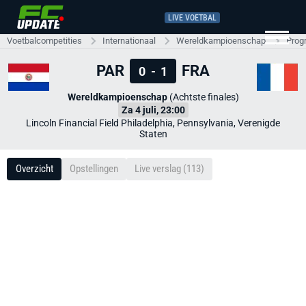
LIVE VOETBAL
Voetbalcompetities
Internationaal
Wereldkampioenschap
Prog
PAR
FRA
0
-
1
Wereldkampioenschap
(Achtste finales)
Za 4 juli, 23:00
Lincoln Financial Field Philadelphia, Pennsylvania, Verenigde
Staten
Overzicht
Opstellingen
Live verslag (113)