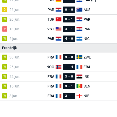
29 jun.
DUI
PAR (P)
G
26 jun.
PAR
0
-
0
AUS
W
20 jun.
TUR
0
-
1
PAR
V
13 jun.
VST
4
-
1
PAR
W
6 jun.
PAR
4
-
0
NIC
Frankrijk
W
30 jun.
FRA
3
-
0
ZWE
W
26 jun.
NOO
1
-
4
FRA
W
22 jun.
FRA
3
-
0
IRK
W
16 jun.
FRA
3
-
1
SEN
W
8 jun.
FRA
3
-
1
NIE