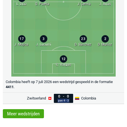
L. Díaz
G. Puerta
J. Lerma
J. Arias
17
3
23
2
J. Mojica
J. Lucumí
D. Sánchez
D. Muñoz
12
C. Vargas
Colombia heeft op 7 juli 2026 een wedstrijd gespeeld in de formatie
4411
.
0
-
0
Zwitserland
Colombia
pen 4 - 3
Meer wedstrijden