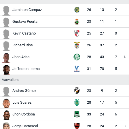
Jaminton Campaz
26
13
2
Gustavo Puerta
23
11
1
V
Kevin Castaño
25
27
0
V
Richard Ríos
26
37
2
V
Jhon Arias
28
43
7
M (
Jefferson Lerma
31
70
5
M
Aanvallers
Andrés Gómez
23
9
2
A
Luis Suárez
28
17
5
Jhon Córdoba
33
24
6
Jorge Carrascal
28
24
2
A (