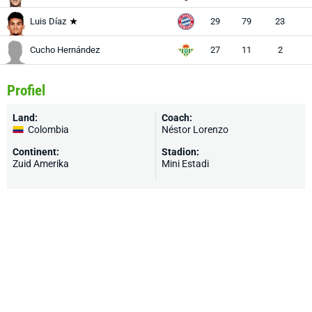
Luis Díaz
29
79
23
A
Cucho Hernández
27
11
2
Profiel
Land:
Coach:
Colombia
Néstor Lorenzo
Continent:
Stadion:
Zuid Amerika
Mini Estadi