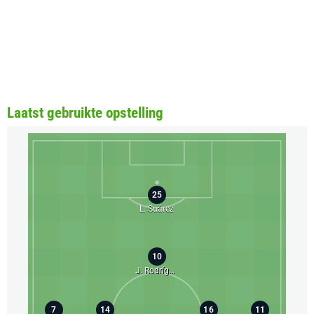
Laatst gebruikte opstelling
25
L. Suárez
10
J. Rodríguez
7
14
16
11