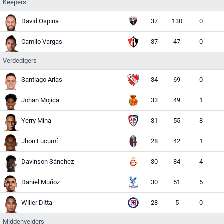
Keepers
David Ospina
37
130
0
Camilo Vargas
37
47
0
Verdedigers
Santiago Arias
34
69
0
Johan Mojica
33
49
1
Yerry Mina
31
55
8
Jhon Lucumí
28
42
1
Davinson Sánchez
30
84
4
Daniel Muñoz
30
51
5
Willer Ditta
28
5
0
Middenvelders