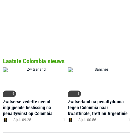
Laatste Colombia nieuws
6
3
Zwitserse vedette neemt
Zwitserland na penaltydrama
ingrijpende beslissing na
tegen Colombia naar
penaltywinst op Colombia
kwartfinale, treft nu Argentinië
8 jul. 09:25
1
8 jul. 00:56
1