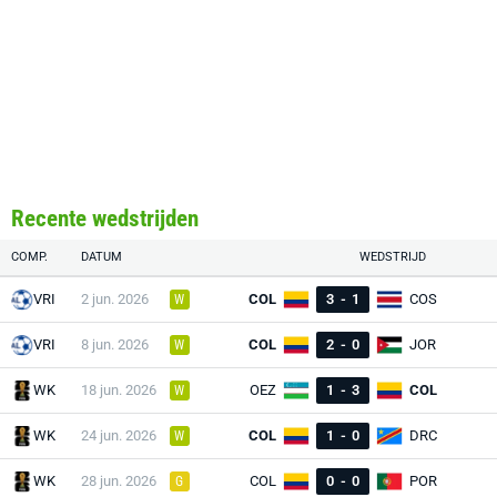
Recente wedstrijden
COMP.
DATUM
WEDSTRIJD
VRI
2 jun. 2026
COL
3
-
1
COS
W
VRI
8 jun. 2026
COL
2
-
0
JOR
W
WK
18 jun. 2026
OEZ
1
-
3
COL
W
WK
24 jun. 2026
COL
1
-
0
DRC
W
WK
28 jun. 2026
COL
0
-
0
POR
G