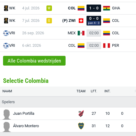
WK
4 jul. 2026
COL
1
-
0
GHA
W
0
-
0
WK
7 jul. 2026
(P) ZWI
COL
G
pen 4 - 3
VRI
26 sep. 2026
MEX
02:00
COL
VRI
6 okt. 2026
COL
02:00
PER
Alle Colombia wedstrijden
Selectie Colombia
NAAM
TEAM
LFT.
INT.
Spelers
Juan Portilla
27
10
0
Álvaro Montero
31
12
0