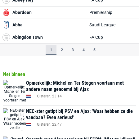
Abbey Hey
FA Cup
Aberdeen
Premiership
Abha
Saudi League
Abingdon Town
FA Cup
1
2
3
4
5
Net binnen
Opmerkelijk: Míchel en Ter Stegen voortaan met
andere naam genoemd bij Ajax
Gisteren, 23:14
NEC-ster getipt bij PSV en Ajax: ‘Waar hebben ze die
vandaan? Even serieus!’
Gisteren, 22:47