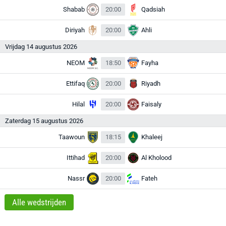
Shabab
20:00
Qadsiah
Diriyah
20:00
Ahli
Vrijdag 14 augustus 2026
NEOM
18:50
Fayha
Ettifaq
20:00
Riyadh
Hilal
20:00
Faisaly
Zaterdag 15 augustus 2026
Taawoun
18:15
Khaleej
Ittihad
20:00
Al Kholood
Nassr
20:00
Fateh
Alle wedstrijden