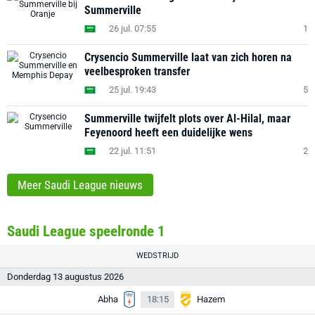
Summerville
26 jul. 07:55
1
Crysencio Summerville laat van zich horen na
veelbesproken transfer
25 jul. 19:43
5
Summerville twijfelt plots over Al-Hilal, maar
Feyenoord heeft een duidelijke wens
22 jul. 11:51
2
Meer Saudi League nieuws
Saudi League speelronde 1
WEDSTRIJD
Donderdag 13 augustus 2026
Abha
18:15
Hazem