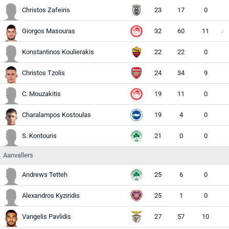
Christos Zafeiris
23
17
0
M
Giorgos Masouras
32
60
11
AM 
Konstantinos Koulierakis
22
22
0
Christos Tzolis
24
34
9
A
C. Mouzakitis
19
11
0
Charalampos Kostoulas
19
4
0
A
S. Kontouris
21
0
0
Aanvallers
Andrews Tetteh
25
6
0
Alexandros Kyziridis
25
1
0
M
Vangelis Pavlidis
27
57
10