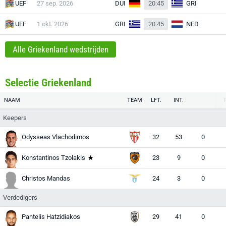
UEF
27 sep. 2026
DUI
20:45
GRI
UEF
1 okt. 2026
GRI
20:45
NED
Alle Griekenland wedstrijden
Selectie Griekenland
NAAM
TEAM
LFT.
INT.
Keepers
Odysseas Vlachodimos
32
53
0
Konstantinos Tzolakis
23
9
0
Christos Mandas
24
3
0
Verdedigers
Pantelis Hatzidiakos
29
41
0