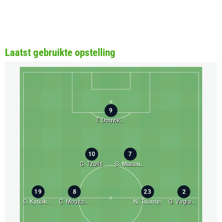
Laatst gebruikte opstelling
9
T. Douvikas
10
7
C. Tzolis
G. Masouras
19
8
23
2
G. Kyriakopoulos
C. Mouzakitis
N. Triantis
G. Vagiannidis