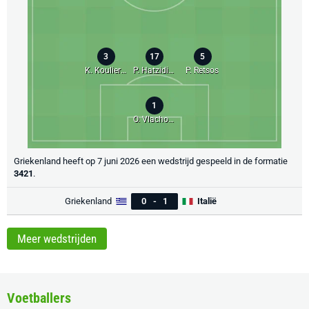
3
17
5
K. Koulierakis
P. Hatzidiakos
P. Retsos
1
O. Vlachodimos
Griekenland heeft op 7 juni 2026 een wedstrijd gespeeld in de formatie
3421
.
Griekenland
0
-
1
Italië
Meer wedstrijden
Voetballers