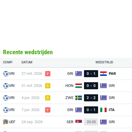
Recente wedstrijden
COMP.
DATUM
WEDSTRIJD
VRI
27 mrt. 2026
GRI
0
-
1
PAR
V
VRI
31 mrt. 2026
HON
0
-
0
GRI
G
VRI
4 jun. 2026
ZWE
2
-
2
GRI
G
VRI
7 jun. 2026
GRI
0
-
1
ITA
V
UEF
24 sep. 2026
SER
20:45
GRI