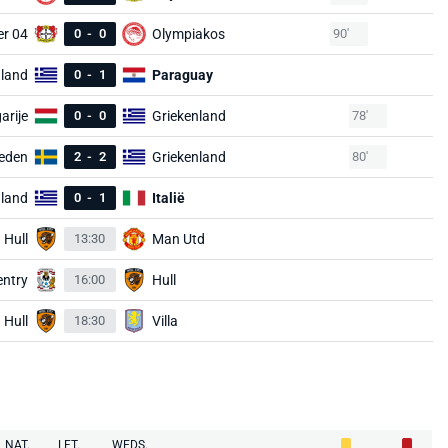
er 04
0
-
0
Olympiakos
90'
nland
0
-
1
Paraguay
arije
0
-
0
Griekenland
78'
eden
2
-
2
Griekenland
80'
nland
0
-
1
Italië
Hull
13:30
Man Utd
ntry
16:00
Hull
Hull
18:30
Villa
NAT.
LFT.
WEDS.