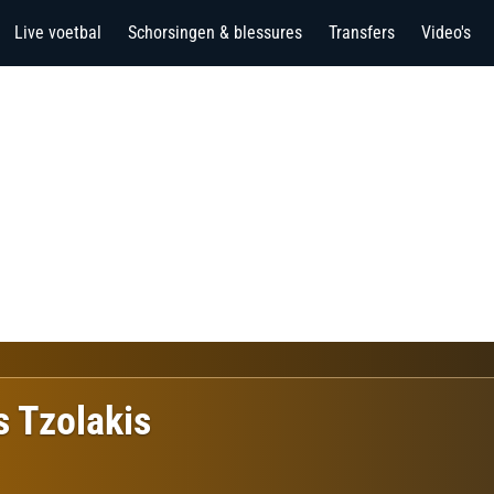
Live voetbal
Schorsingen & blessures
Transfers
Video's
s Tzolakis