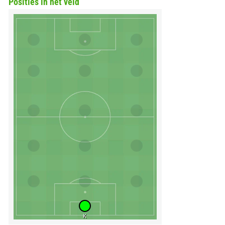
Posities in het veld
K