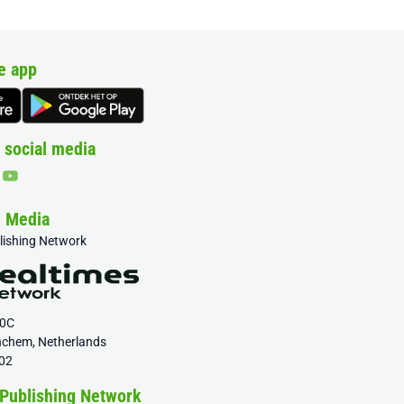
e app
 social media
& Media
blishing Network
20C
nchem, Netherlands
02
 Publishing Network