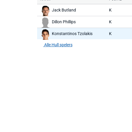
Jack Butland
K
Dillon Phillips
K
Konstantinos Tzolakis
K
Alle Hull spelers