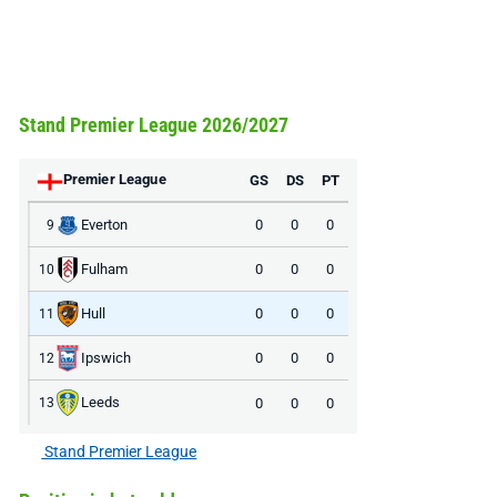
Stand Premier League 2026/2027
Premier League
GS
DS
PT
Everton
0
0
0
9
Fulham
0
0
0
10
Hull
0
0
0
11
Ipswich
0
0
0
12
Leeds
0
0
0
13
Stand Premier League