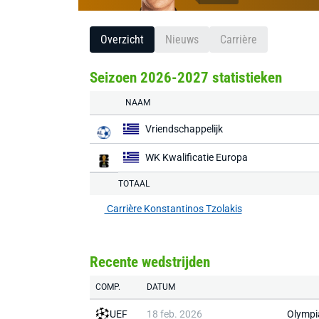
Overzicht
Nieuws
Carrière
Seizoen 2026-2027 statistieken
NAAM
Vriendschappelijk
WK Kwalificatie Europa
TOTAAL
Carrière Konstantinos Tzolakis
Recente wedstrijden
COMP.
DATUM
UEF
18 feb. 2026
Olympi