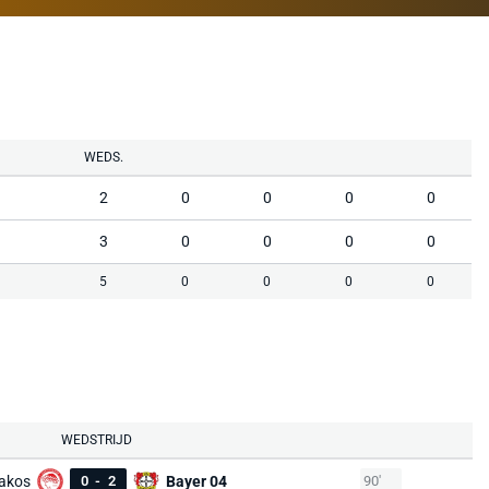
WEDS.
2
0
0
0
0
3
0
0
0
0
5
0
0
0
0
WEDSTRIJD
akos
0
-
2
Bayer 04
90'