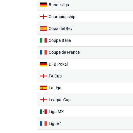
Bundesliga
Championship
Copa del Rey
Coppa Italia
Coupe de France
DFB Pokal
FA Cup
LaLiga
League Cup
Liga MX
Ligue 1