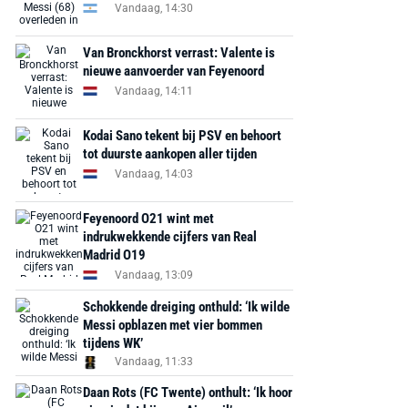
Vandaag, 14:30
Van Bronckhorst verrast: Valente is
nieuwe aanvoerder van Feyenoord
Vandaag, 14:11
Kodai Sano tekent bij PSV en behoort
tot duurste aankopen aller tijden
Vandaag, 14:03
Feyenoord O21 wint met
indrukwekkende cijfers van Real
Madrid O19
Vandaag, 13:09
Schokkende dreiging onthuld: ‘Ik wilde
Messi opblazen met vier bommen
tijdens WK’
Vandaag, 11:33
Daan Rots (FC Twente) onthult: ‘Ik hoor