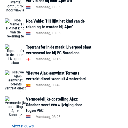
via-via dat hij naar Ajax wil’
Vandaag, 11:06
Noa Vahle: ‘Hij lijkt het kind van de
rekening te worden bij Ajax’
Vandaag, 10:06
Toptransfer in de maak: Liverpool slaat
verrassend toe bij FC Barcelona
Vandaag, 09:15
'Nieuwe Ajax-aanwinst Torrents
vertrekt direct weer uit Amsterdam'
Vandaag, 08:49
Vermoedelijke opstelling Ajax:
Sánchez voert één wijziging door
tegen PEC
Vandaag, 08:25
Meer nieuws