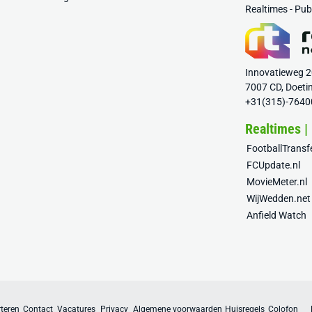
Realtimes - Pu
Innovatieweg 
7007 CD, Doeti
+31(315)-7640
Realtimes |
FootballTrans
FCUpdate.nl
MovieMeter.nl
WijWedden.net
Anfield Watch
teren
Contact
Vacatures
Privacy
Algemene voorwaarden
Huisregels
Colofon