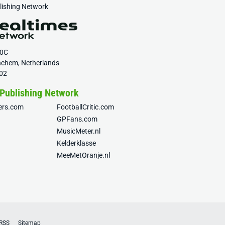
blishing Network
20C
nchem, Netherlands
02
 Publishing Network
fers.com
FootballCritic.com
GPFans.com
MusicMeter.nl
Kelderklasse
MeeMetOranje.nl
RSS
Sitemap