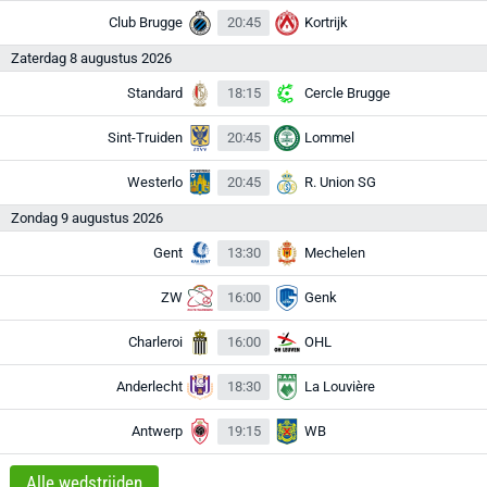
Club Brugge
20:45
Kortrijk
Zaterdag 8 augustus 2026
Standard
18:15
Cercle Brugge
Sint-Truiden
20:45
Lommel
Westerlo
20:45
R. Union SG
Zondag 9 augustus 2026
Gent
13:30
Mechelen
ZW
16:00
Genk
Charleroi
16:00
OHL
Anderlecht
18:30
La Louvière
Antwerp
19:15
WB
Alle wedstrijden