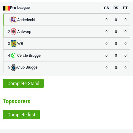
Pro League
GS
DS
PT
Anderlecht
0
0
0
1
Antwerp
0
0
0
2
WB
0
0
0
3
Cercle Brugge
0
0
0
4
Club Brugge
0
0
0
5
Complete Stand
Topscorers
Complete lijst