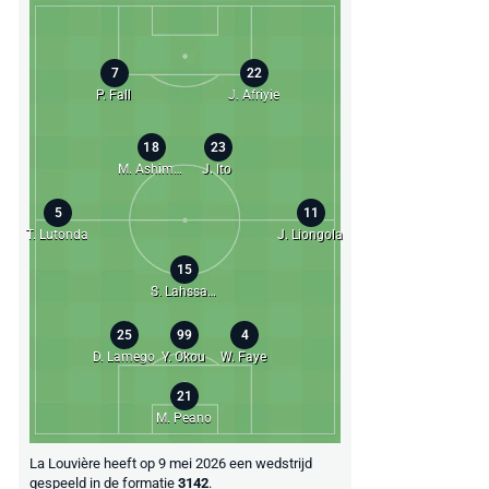
7
22
P. Fall
J. Afriyie
18
23
M. Ashimeru
J. Ito
5
11
T. Lutonda
J. Liongola
15
S. Lahssaini
25
99
4
D. Lamego
Y. Okou
W. Faye
21
M. Peano
La Louvière heeft op 9 mei 2026 een wedstrijd
gespeeld in de formatie
3142
.