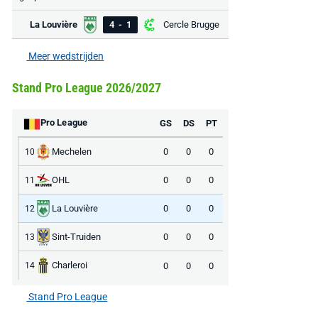
La Louvière
4
-
1
Cercle Brugge
Meer wedstrijden
Stand Pro League 2026/2027
Pro League
GS
DS
PT
Mechelen
0
0
0
10
OHL
0
0
0
11
La Louvière
0
0
0
12
Sint-Truiden
0
0
0
13
Charleroi
0
0
0
14
Stand Pro League