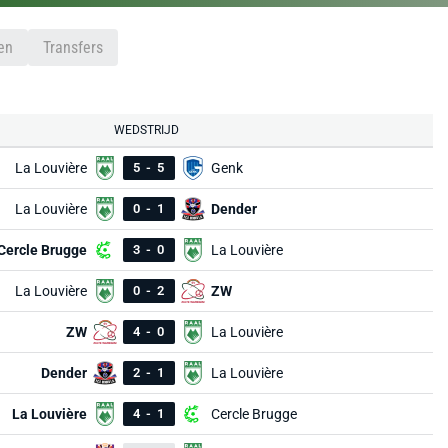
en
Transfers
WEDSTRIJD
La Louvière
5
-
5
Genk
La Louvière
0
-
1
Dender
Cercle Brugge
3
-
0
La Louvière
La Louvière
0
-
2
ZW
ZW
4
-
0
La Louvière
Dender
2
-
1
La Louvière
La Louvière
4
-
1
Cercle Brugge