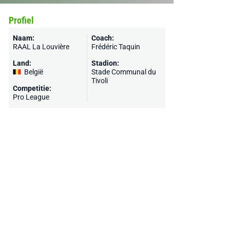
Profiel
Naam:
Coach:
RAAL La Louvière
Frédéric Taquin
Land:
Stadion:
België
Stade Communal du
Tivoli
Competitie:
Pro League