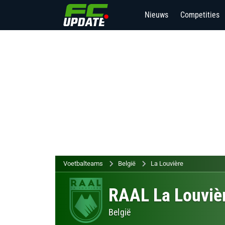
Nieuws
Competities
Voetbalteams
België
La Louvière
RAAL La Louviè
België