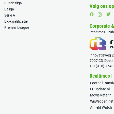
Bundesliga
Volg ons op
Laliga
Serie A
EK-kwalificatie
Corporate 
Premier League
Realtimes - Pu
Innovatieweg 
7007 CD, Doeti
+31(315)-7640
Realtimes |
FootballTrans
FCUpdate.nl
MovieMeter.nl
WijWedden.net
Anfield Watch