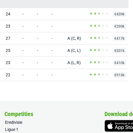
24
-
-
-
€439k
23
-
-
-
€293k
27
-
-
-
A (C, R)
€417k
25
-
-
-
A (C, L)
€331k
23
-
-
-
A (L, R)
€410k
22
-
-
-
€913k
Competities
Download d
Eredivisie
Ligue 1