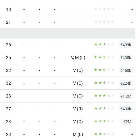
18
-
-
-
-
21
-
-
-
-
26
-
-
-
€409k
25
-
-
-
V, M (L)
€405k
22
-
-
-
V (C)
€450k
32
-
-
-
V (C)
€224k
23
-
-
-
V (C)
€1.2M
27
-
-
-
V (R)
€433k
23
-
-
-
V (C)
€2M
23
-
-
-
M (L)
-