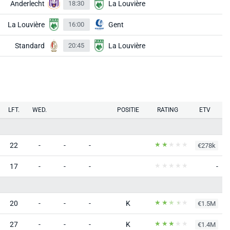
Anderlecht
18:30
La Louvière
La Louvière
16:00
Gent
Standard
20:45
La Louvière
LFT.
WED.
POSITIE
RATING
ETV
22
-
-
-
€278k
17
-
-
-
-
20
-
-
-
K
€1.5M
27
-
-
-
K
€1.4M