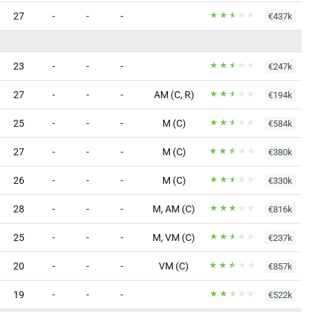
27
-
-
-
€437k
23
-
-
-
€247k
27
-
-
-
AM (C, R)
€194k
25
-
-
-
M (C)
€584k
27
-
-
-
M (C)
€380k
26
-
-
-
M (C)
€330k
28
-
-
-
M, AM (C)
€816k
25
-
-
-
M, VM (C)
€237k
20
-
-
-
VM (C)
€857k
19
-
-
-
€522k