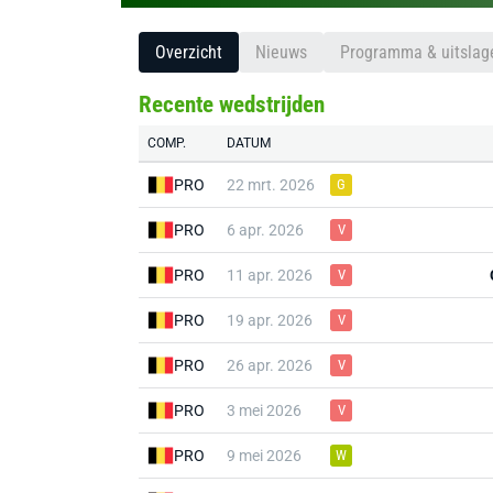
Overzicht
Nieuws
Programma & uitslag
Recente wedstrijden
COMP.
DATUM
PRO
22 mrt. 2026
G
PRO
6 apr. 2026
V
PRO
11 apr. 2026
V
PRO
19 apr. 2026
V
PRO
26 apr. 2026
V
PRO
3 mei 2026
V
PRO
9 mei 2026
W