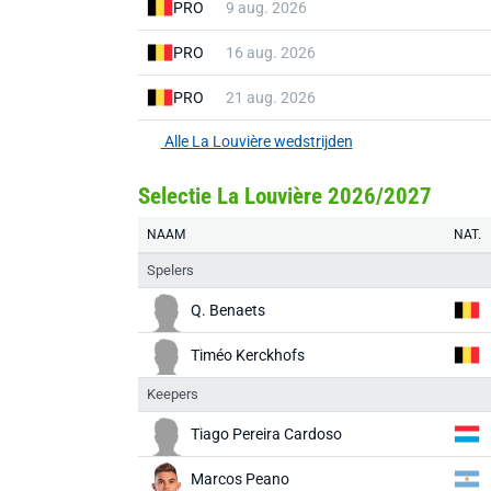
PRO
9 aug. 2026
PRO
16 aug. 2026
PRO
21 aug. 2026
Alle La Louvière wedstrijden
Selectie La Louvière 2026/2027
NAAM
NAT.
Spelers
Q. Benaets
Timéo Kerckhofs
Keepers
Tiago Pereira Cardoso
Marcos Peano