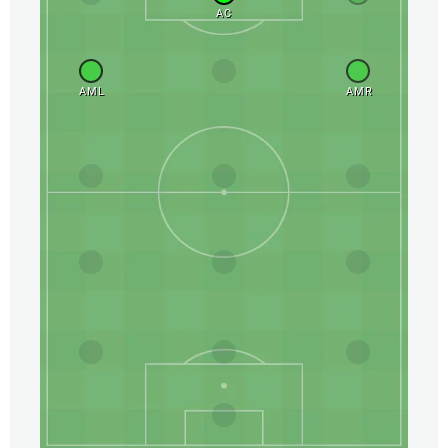
AC
AML
AMR