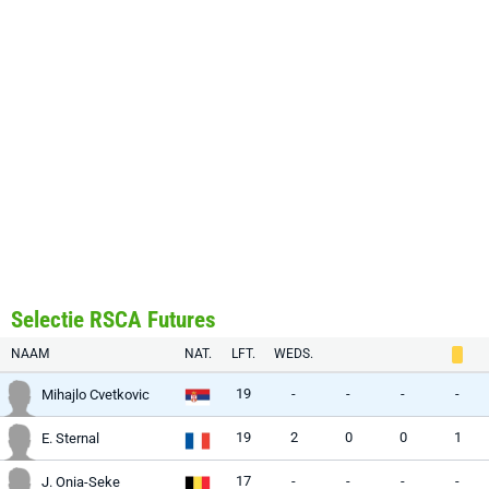
Selectie RSCA Futures
NAAM
NAT.
LFT.
WEDS.
19
-
-
-
-
Mihajlo Cvetkovic
19
2
0
0
1
E. Sternal
17
-
-
-
-
J. Onia-Seke