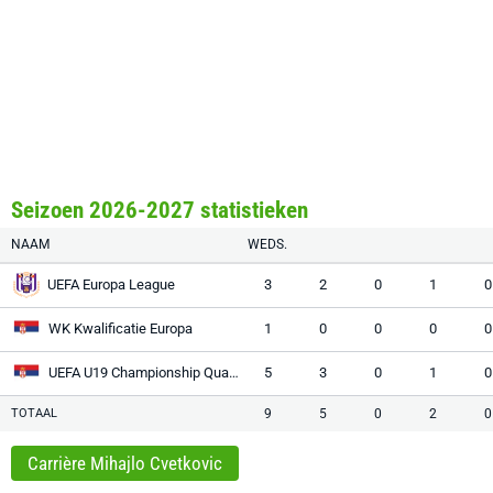
Seizoen 2026-2027 statistieken
NAAM
WEDS.
UEFA Europa League
3
2
0
1
0
WK Kwalificatie Europa
1
0
0
0
0
UEFA U19 Championship Qualification
5
3
0
1
0
TOTAAL
9
5
0
2
0
Carrière Mihajlo Cvetkovic