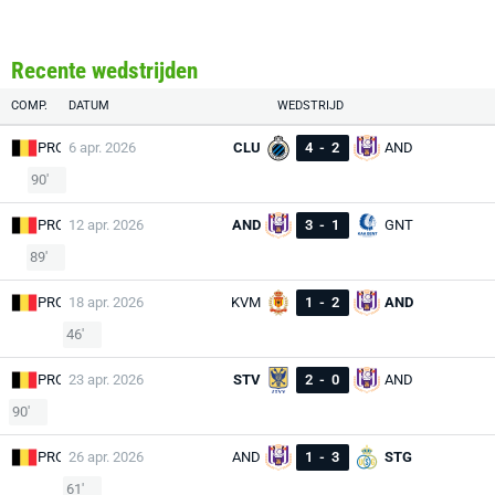
Recente wedstrijden
COMP.
DATUM
WEDSTRIJD
PRO
6 apr. 2026
CLU
4
-
2
AND
90'
PRO
12 apr. 2026
AND
3
-
1
GNT
89'
PRO
18 apr. 2026
KVM
1
-
2
AND
46'
PRO
23 apr. 2026
STV
2
-
0
AND
90'
PRO
26 apr. 2026
AND
1
-
3
STG
61'