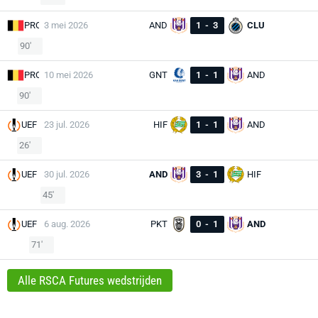
PRO
3 mei 2026
AND
1
-
3
CLU
90'
PRO
10 mei 2026
GNT
1
-
1
AND
90'
UEF
23 jul. 2026
HIF
1
-
1
AND
26'
UEF
30 jul. 2026
AND
3
-
1
HIF
45'
UEF
6 aug. 2026
PKT
0
-
1
AND
71'
Alle RSCA Futures wedstrijden