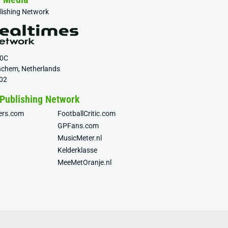
blishing Network
20C
nchem, Netherlands
02
 Publishing Network
fers.com
FootballCritic.com
GPFans.com
MusicMeter.nl
Kelderklasse
MeeMetOranje.nl