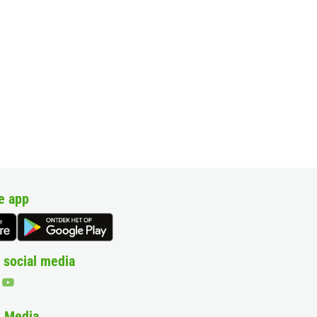
e app
 social media
& Media