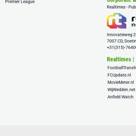
Premier League
Realtimes - Pu
Innovatieweg 
7007 CD, Doeti
+31(315)-7640
Realtimes |
FootballTrans
FCUpdate.nl
MovieMeter.nl
WijWedden.net
Anfield Watch