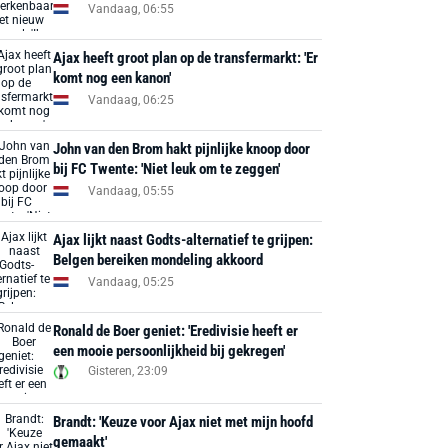
Vandaag, 06:55
Ajax heeft groot plan op de transfermarkt: 'Er
komt nog een kanon'
Vandaag, 06:25
John van den Brom hakt pijnlijke knoop door
bij FC Twente: 'Niet leuk om te zeggen'
Vandaag, 05:55
Ajax lijkt naast Godts-alternatief te grijpen:
Belgen bereiken mondeling akkoord
Vandaag, 05:25
Ronald de Boer geniet: 'Eredivisie heeft er
een mooie persoonlijkheid bij gekregen'
Gisteren, 23:09
Brandt: 'Keuze voor Ajax niet met mijn hoofd
gemaakt'