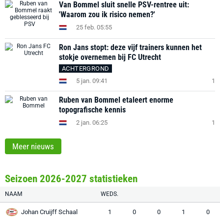
Van Bommel sluit snelle PSV-rentree uit:
'Waarom zou ik risico nemen?'
25 feb. 05:55
Ron Jans stopt: deze vijf trainers kunnen het
stokje overnemen bij FC Utrecht
ACHTERGROND
5 jan. 09:41
1
Ruben van Bommel etaleert enorme
topografische kennis
2 jan. 06:25
1
Meer nieuws
Seizoen 2026-2027 statistieken
NAAM
WEDS.
Johan Cruijff Schaal
1
0
0
1
0