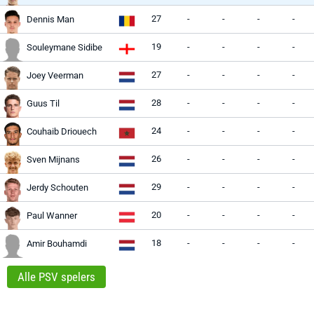
27
-
-
-
-
Dennis Man
19
-
-
-
-
Souleymane Sidibe
27
-
-
-
-
Joey Veerman
28
-
-
-
-
Guus Til
24
-
-
-
-
Couhaib Driouech
26
-
-
-
-
Sven Mijnans
29
-
-
-
-
Jerdy Schouten
20
-
-
-
-
Paul Wanner
18
-
-
-
-
Amir Bouhamdi
Alle PSV spelers