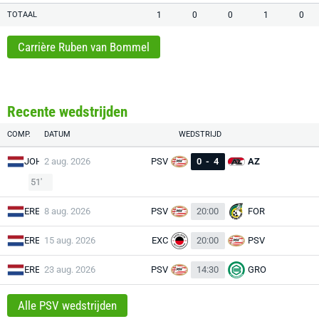
TOTAAL
1
0
0
1
0
Carrière Ruben van Bommel
Recente wedstrijden
COMP.
DATUM
WEDSTRIJD
JOH
2 aug. 2026
PSV
0
-
4
AZ
51'
ERE
8 aug. 2026
PSV
20:00
FOR
ERE
15 aug. 2026
EXC
20:00
PSV
ERE
23 aug. 2026
PSV
14:30
GRO
Alle PSV wedstrijden