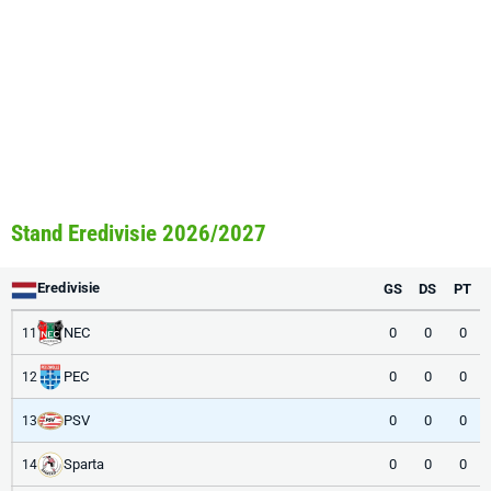
Stand Eredivisie 2026/2027
Eredivisie
GS
DS
PT
NEC
0
0
0
11
PEC
0
0
0
12
PSV
0
0
0
13
Sparta
0
0
0
14