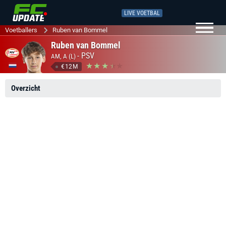
LIVE VOETBAL
Voetballers
Ruben van Bommel
Ruben van Bommel
-
PSV
AM, A (L)
€12M
Overzicht