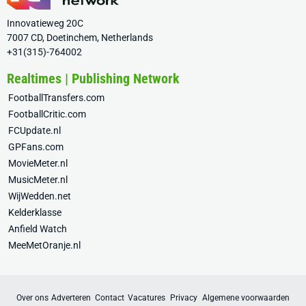
Innovatieweg 20C
7007 CD, Doetinchem, Netherlands
+31(315)-764002
Realtimes | Publishing Network
FootballTransfers.com
FootballCritic.com
FCUpdate.nl
GPFans.com
MovieMeter.nl
MusicMeter.nl
WijWedden.net
Kelderklasse
Anfield Watch
MeeMetOranje.nl
Over ons
Adverteren
Contact
Vacatures
Privacy
Algemene voorwaarden