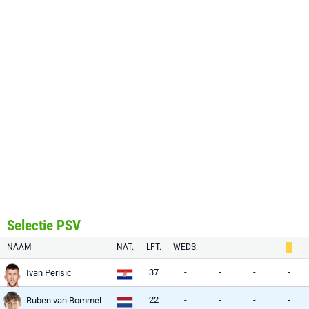
Selectie PSV
NAAM
NAT.
LFT.
WEDS.
37
-
-
-
-
Ivan Perisic
22
-
-
-
-
Ruben van Bommel