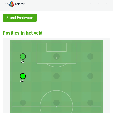
Telstar
0
0
0
15
Stand Eredivisie
Posities in het veld
AL
AML