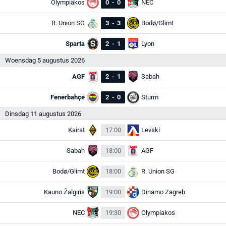
Olympiakos
0
-
0
NEC
R. Union SG
3
-
3
Bodø/Glimt
Sparta
2
-
1
Lyon
Woensdag 5 augustus 2026
AGF
2
-
1
Sabah
Fenerbahçe
2
-
0
Sturm
Dinsdag 11 augustus 2026
Kairat
17:00
Levski
Sabah
18:00
AGF
Bodø/Glimt
18:00
R. Union SG
Kauno Žalgiris
19:00
Dinamo Zagreb
NEC
19:30
Olympiakos