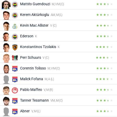
Mattéo Guendouzi
M, VM (C)
Kerem Aktürkoglu
AM, M (L)
Kevin Mac Allister
V (C)
Ederson
K
Konstantinos Tzolakis
K
Perr Schuurs
V (C)
Corentin Tolisso
M, VM (C)
Malick Fofana
M, A (L)
Pablo Maffeo
V, M (R)
Tanner Tessmann
VM, M (C)
Abner
V, M (L)