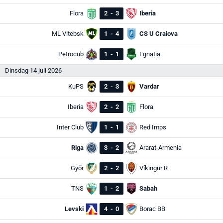
Flora
2
-
3
Iberia
ML Vitebsk
1
-
4
CS U Craiova
Petrocub
1
-
1
Egnatia
Dinsdag 14 juli 2026
KuPS
2
-
3
Vardar
Iberia
2
-
2
Flora
Inter Club
1
-
1
Red Imps
Riga
3
-
2
Ararat-Armenia
Győr
2
-
2
Víkingur R
TNS
1
-
2
Sabah
Levski
4
-
0
Borac BB