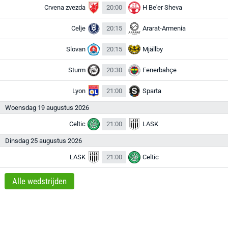
Crvena zvezda
20:00
H Be'er Sheva
Celje
20:15
Ararat-Armenia
Slovan
20:15
Mjällby
Sturm
20:30
Fenerbahçe
Lyon
21:00
Sparta
Woensdag 19 augustus 2026
Celtic
21:00
LASK
Dinsdag 25 augustus 2026
LASK
21:00
Celtic
Alle wedstrijden