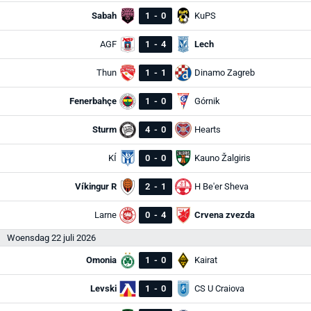
Sabah
1
-
0
KuPS
AGF
1
-
4
Lech
Thun
1
-
1
Dinamo Zagreb
Fenerbahçe
1
-
0
Górnik
Sturm
4
-
0
Hearts
KÍ
0
-
0
Kauno Žalgiris
Víkingur R
2
-
1
H Be'er Sheva
Larne
0
-
4
Crvena zvezda
Woensdag 22 juli 2026
Omonia
1
-
0
Kairat
Levski
1
-
0
CS U Craiova