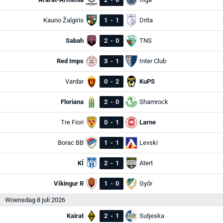
Kauno Žalgiris
1
-
1
Drita
Sabah
2
-
0
TNS
Red Imps
3
-
1
Inter Club
Vardar
0
-
2
KuPS
Floriana
2
-
0
Shamrock
Tre Fiori
0
-
1
Larne
Borac BB
1
-
1
Levski
KÍ
2
-
1
Atert
Víkingur R
1
-
0
Győr
Woensdag 8 juli 2026
Kairat
2
-
1
Sutjeska