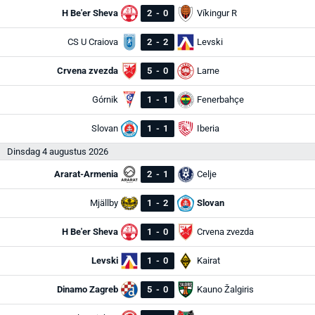
H Be'er Sheva
2
-
0
Víkingur R
CS U Craiova
2
-
2
Levski
Crvena zvezda
5
-
0
Larne
Górnik
1
-
1
Fenerbahçe
Slovan
1
-
1
Iberia
Dinsdag 4 augustus 2026
Ararat-Armenia
2
-
1
Celje
Mjällby
1
-
2
Slovan
H Be'er Sheva
1
-
0
Crvena zvezda
Levski
1
-
0
Kairat
Dinamo Zagreb
5
-
0
Kauno Žalgiris