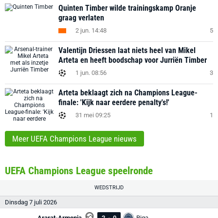
Quinten Timber wilde trainingskamp Oranje
graag verlaten
2 jun. 14:48
5
Valentijn Driessen laat niets heel van Mikel
Arteta en heeft boodschap voor Jurriën Timber
1 jun. 08:56
3
Arteta beklaagt zich na Champions League-
finale: 'Kijk naar eerdere penalty's!'
31 mei 09:25
1
Meer UEFA Champions League nieuws
UEFA Champions League speelronde
WEDSTRIJD
Dinsdag 7 juli 2026
Ararat-Armenia
2
-
0
Riga