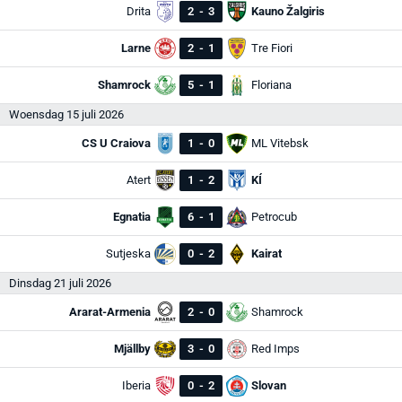
Drita
2
-
3
Kauno Žalgiris
Larne
2
-
1
Tre Fiori
Shamrock
5
-
1
Floriana
Woensdag 15 juli 2026
CS U Craiova
1
-
0
ML Vitebsk
Atert
1
-
2
KÍ
Egnatia
6
-
1
Petrocub
Sutjeska
0
-
2
Kairat
Dinsdag 21 juli 2026
Ararat-Armenia
2
-
0
Shamrock
Mjällby
3
-
0
Red Imps
Iberia
0
-
2
Slovan