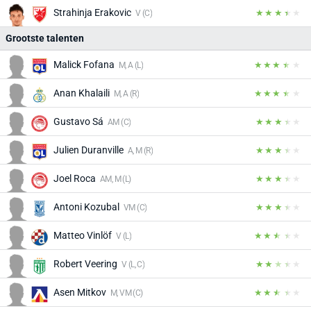
Strahinja Erakovic
V (C)
Grootste talenten
Malick Fofana
M, A (L)
Anan Khalaili
M, A (R)
Gustavo Sá
AM (C)
Julien Duranville
A, M (R)
Joel Roca
AM, M (L)
Antoni Kozubal
VM (C)
Matteo Vinlöf
V (L)
Robert Veering
V (L, C)
Asen Mitkov
M, VM (C)