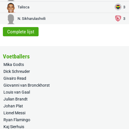
Talisca
3
N. Sikharulashvili
3
Complete lijst
Voetballers
Mika Godts
Dick Schreuder
Givairo Read
Giovanni van Bronckhorst
Louis van Gaal
Julian Brandt
Johan Plat
Lionel Messi
Ryan Flamingo
Kaj Sierhuis