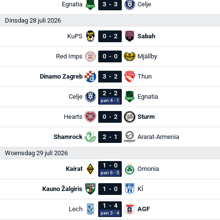
Egnatia
3
-
3
Celje
Dinsdag 28 juli 2026
KuPS
0
-
2
Sabah
Red Imps
0
-
0
Mjällby
Dinamo Zagreb
3
-
2
Thun
2
-
2
Celje
Egnatia
pen 4 - 1
Hearts
0
-
2
Sturm
Shamrock
2
-
1
Ararat-Armenia
Woensdag 29 juli 2026
1
-
0
Kairat
Omonia
pen 6 - 5
Kauno Žalgiris
1
-
0
KÍ
1
-
4
Lech
AGF
pen 3 - 4