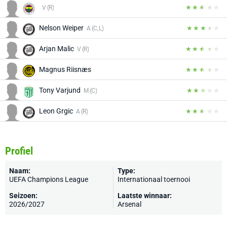
V (R)
Nelson Weiper
A (C, L)
Arjan Malic
V (R)
Magnus Riisnæs
Tony Varjund
M (C)
Leon Grgic
A (R)
Profiel
Naam:
Type:
UEFA Champions League
Internationaal toernooi
Seizoen:
Laatste winnaar:
2026/2027
Arsenal