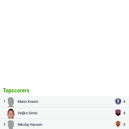
Topscorers
1
Mario Kvesic
4
Veljko Simic
4
3
Nikolaj Hansen
3