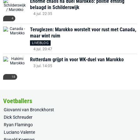
Enorme chaos na duel Marokko: politie ernstig
belaagd in Schilderswijk
4 jul. 22:35
4
Teruglezen: Marokko worstelt voor rust met Canada,
maar wint ruim
LIVEBLOG
4 jul. 20:47
Rotterdam grijpt in voor WK-duel van Marokko
3 jul. 14:05
18
Voetballers
Giovanni van Bronckhorst
Dick Schreuder
Ryan Flamingo
Luciano Valente
Ronald Koeman