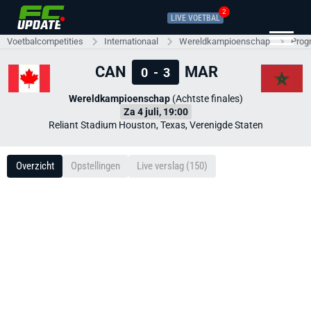
2
LIVE VOETBAL
Voetbalcompetities
Internationaal
Wereldkampioenschap
Prog
CAN
MAR
0
-
3
Wereldkampioenschap
(Achtste finales)
Za 4 juli, 19:00
Reliant Stadium Houston, Texas, Verenigde Staten
Overzicht
Opstellingen
Live verslag (150)