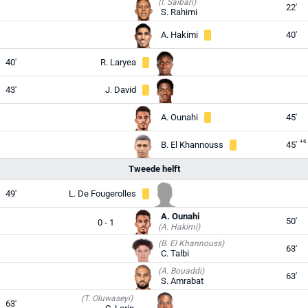
(I. Saibari)
22'
S. Rahimi
A. Hakimi
40'
40'
R. Laryea
43'
J. David
A. Ounahi
45'
+6
B. El Khannouss
45'
Tweede helft
49'
L. De Fougerolles
A. Ounahi
50'
0 - 1
(A. Hakimi)
(B. El Khannouss)
63'
C. Talbi
(A. Bouaddi)
63'
S. Amrabat
(T. Oluwaseyi)
63'