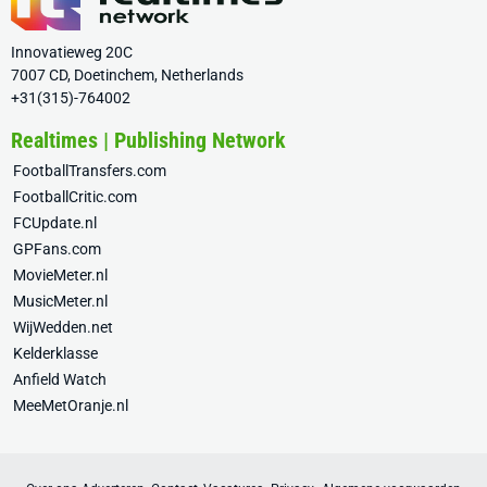
Innovatieweg 20C
7007 CD, Doetinchem, Netherlands
+31(315)-764002
Realtimes | Publishing Network
FootballTransfers.com
FootballCritic.com
FCUpdate.nl
GPFans.com
MovieMeter.nl
MusicMeter.nl
WijWedden.net
Kelderklasse
Anfield Watch
MeeMetOranje.nl