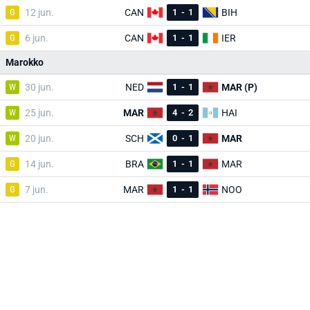
G
12 jun.
CAN
1
-
1
BIH
G
6 jun.
CAN
1
-
1
IER
Marokko
W
30 jun.
NED
1
-
1
MAR (P)
W
25 jun.
MAR
4
-
2
HAI
W
20 jun.
SCH
0
-
1
MAR
G
14 jun.
BRA
1
-
1
MAR
G
7 jun.
MAR
1
-
1
NOO