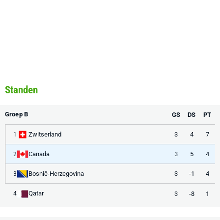
Standen
Groep B
GS
DS
PT
Zwitserland
3
4
7
1
Canada
3
5
4
2
Bosnië-Herzegovina
3
-1
4
3
Qatar
3
-8
1
4