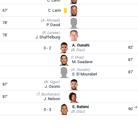
C. Larin
67'
C. Larin
(A. Ahmed)
78'
P. David
(R. Laryea)
78'
J. Shaffelburg
A. Ounahi
82'
0 - 2
(B. Díaz)
(I. Diop)
87'
M. Saadane
(A. Ounahi)
87'
S. El Mourabet
(N. Sigur)
87'
J. Osorio
(T. Buchanan)
87'
J. Nelson
S. Rahimi
+8
90'
0 - 3
(B. Díaz)