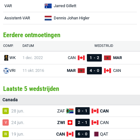
VAR
Jarred Gillett
Assistent-VAR
Dennis Johan Higler
Eerdere ontmoetingen
COMP.
DATUM
WEDSTRIJD
WK
1 dec. 2022
CAN
1
-
2
MAR
VRI
11 okt. 2016
MAR
4
-
0
CAN
Laatste 5 wedstrijden
Canada
W
28 jun.
ZAF
0
-
1
CAN
V
24 jun.
ZWI
2
-
1
CAN
W
19 jun.
CAN
6
-
0
QAT