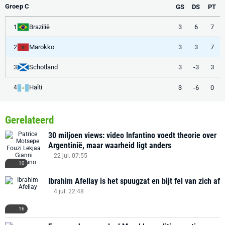
Groep C
GS
DS
PT
Brazilië
3
6
7
1
Marokko
3
3
7
2
Schotland
3
-3
3
3
Haïti
3
-6
0
4
Gerelateerd
30 miljoen views: video Infantino voedt theorie over
Argentinië, maar waarheid ligt anders
22 jul. 07:55
10
Ibrahim Afellay is het spuugzat en bijt fel van zich af
4 jul. 22:48
16