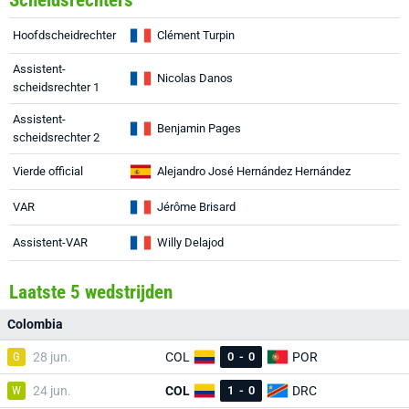
Scheidsrechters
Hoofdscheidrechter
Clément Turpin
Assistent-
Nicolas Danos
scheidsrechter 1
Assistent-
Benjamin Pages
scheidsrechter 2
Vierde official
Alejandro José Hernández Hernández
VAR
Jérôme Brisard
Assistent-VAR
Willy Delajod
Laatste 5 wedstrijden
Colombia
G
28 jun.
COL
0
-
0
POR
W
24 jun.
COL
1
-
0
DRC