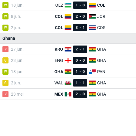
W
18 jun.
OEZ
1
-
3
COL
W
8 jun.
COL
2
-
0
JOR
W
2 jun.
COL
3
-
1
COS
Ghana
V
27 jun.
KRO
2
-
1
GHA
G
23 jun.
ENG
0
-
0
GHA
W
18 jun.
GHA
1
-
0
PAN
G
2 jun.
WAL
1
-
1
GHA
V
23 mei
MEX
2
-
0
GHA