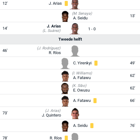
12'
J. Arias
(M. Senaya)
13'
A. Seidu
J. Arias
14'
1 - 0
(L. Suárez)
Tweede helft
(J. Rodríguez)
46'
R. Ríos
C. Yirenkyi
49'
(I. Williams)
62'
A. Fatawu
(K. Sibo)
62'
E. Owusu
A. Fatawu
66'
(J. Arias)
73'
J. Quintero
A. Seidu
76'
78'
R. Ríos