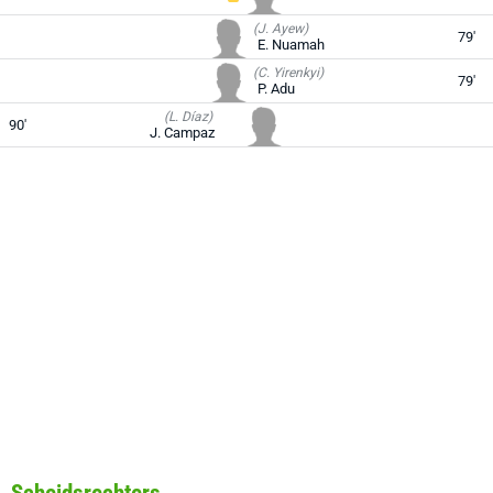
(J. Ayew)
79'
E. Nuamah
(C. Yirenkyi)
79'
P. Adu
(L. Díaz)
90'
J. Campaz