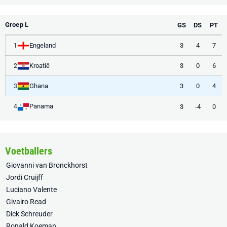
Groep L
GS
DS
PT
Engeland
3
4
7
1
Kroatië
3
0
6
2
Ghana
3
0
4
3
Panama
3
-4
0
4
Voetballers
Giovanni van Bronckhorst
Jordi Cruijff
Luciano Valente
Givairo Read
Dick Schreuder
Ronald Koeman