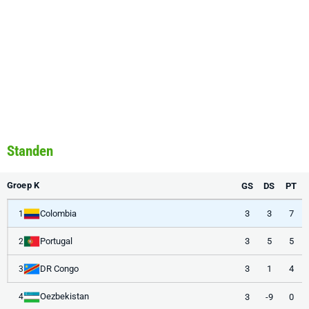
Standen
Groep K
GS
DS
PT
Colombia
3
3
7
1
Portugal
3
5
5
2
DR Congo
3
1
4
3
Oezbekistan
3
-9
0
4