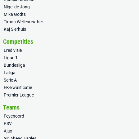
Nigel de Jong
Mika Godts
Timon Wellenreuther
Kaj Sierhuis
Competities
Eredivisie
Ligue 1
Bundesliga
Laliga
Serie A
EK-kwalificatie
Premier League
Teams
Feyenoord
PSV
Ajax
Go Ahead Eagles