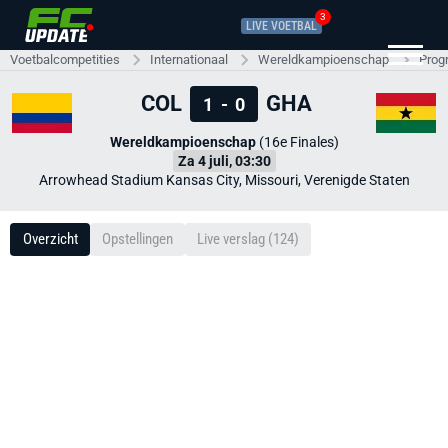
3
LIVE VOETBAL
Voetbalcompetities
Internationaal
Wereldkampioenschap
Prog
COL
GHA
1
-
0
Wereldkampioenschap
(16e Finales)
Za 4 juli, 03:30
Arrowhead Stadium Kansas City, Missouri, Verenigde Staten
Overzicht
Opstellingen
Live verslag (124)