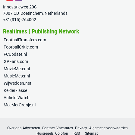
Innovatieweg 20C
7007 CD, Doetinchem, Netherlands
+31(315)-764002
Realtimes | Publishing Network
FootballTransfers.com
FootballCritic.com
FCUpdate.nl
GPFans.com
MovieMeter.nl
MusicMeter.nl
WijWedden.net
Kelderklasse
Anfield Watch
MeeMetOranje.nl
Over ons
Adverteren
Contact
Vacatures
Privacy
Algemene voorwaarden
Huisregels
Colofon
RSS
Sitemap