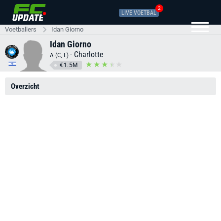
2
LIVE VOETBAL
Voetballers
Idan Giorno
Idan Giorno
-
Charlotte
A (C, L)
€1.5M
Overzicht