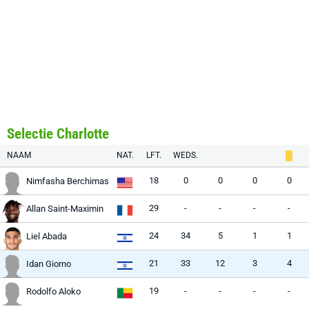
Selectie Charlotte
NAAM
NAT.
LFT.
WEDS.
18
0
0
0
0
Nimfasha Berchimas
29
-
-
-
-
Allan Saint-Maximin
24
34
5
1
1
Liel Abada
21
33
12
3
4
Idan Giorno
19
-
-
-
-
Rodolfo Aloko