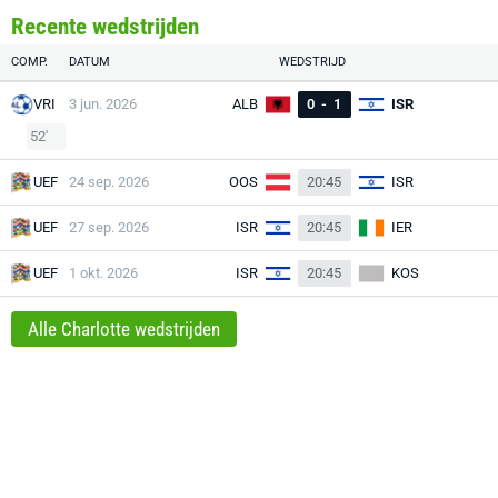
Recente wedstrijden
COMP.
DATUM
WEDSTRIJD
VRI
3 jun. 2026
ALB
0
-
1
ISR
52'
UEF
24 sep. 2026
OOS
20:45
ISR
UEF
27 sep. 2026
ISR
20:45
IER
UEF
1 okt. 2026
ISR
20:45
KOS
Alle Charlotte wedstrijden