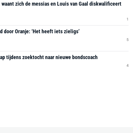
t waant zich de messias en Louis van Gaal diskwalificeert
1
 door Oranje: ‘Het heeft iets zieligs’
5
hap tijdens zoektocht naar nieuwe bondscoach
4