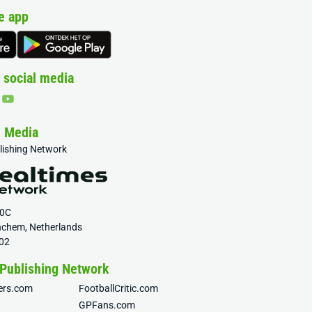
e app
 social media
& Media
blishing Network
20C
nchem, Netherlands
02
 Publishing Network
fers.com
FootballCritic.com
GPFans.com