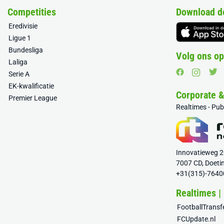
Competities
Download d
Eredivisie
Ligue 1
Bundesliga
Volg ons op
Laliga
Serie A
EK-kwalificatie
Corporate 
Premier League
Realtimes - Pu
Innovatieweg 
7007 CD, Doeti
+31(315)-7640
Realtimes |
FootballTrans
FCUpdate.nl