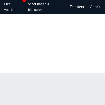
2
Live
Schorsingen &
Transfers
Video's
voetbal
blessures