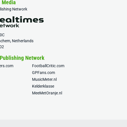
& Media
blishing Network
20C
nchem, Netherlands
02
 Publishing Network
fers.com
FootballCritic.com
GPFans.com
MusicMeter.nl
Kelderklasse
MeeMetOranje.nl