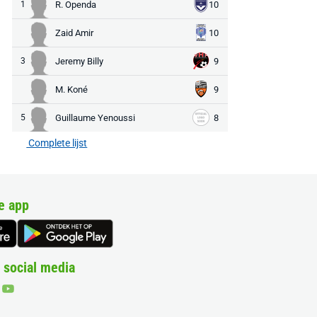
1
R. Openda
10
Zaid Amir
10
3
Jeremy Billy
9
M. Koné
9
5
Guillaume Yenoussi
8
Complete lijst
e app
 social media