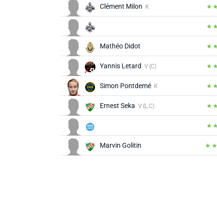
Clément Milon
K
Mathéo Didot
Yannis Letard
V (C)
Simon Pontdemé
K
Ernest Seka
V (L, C)
Marvin Golitin