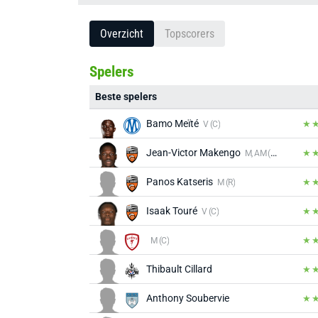
Overzicht
Topscorers
Spelers
Beste spelers
Bamo Meïté
V (C)
Jean-Victor Makengo
M, AM (C)
Panos Katseris
M (R)
Isaak Touré
V (C)
M (C)
Thibault Cillard
Anthony Soubervie