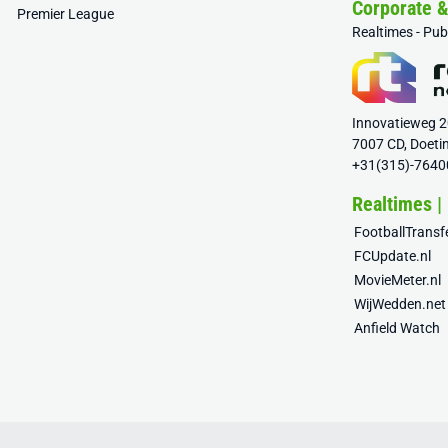
Corporate 
Premier League
Realtimes - Pu
Innovatieweg 
7007 CD, Doeti
+31(315)-7640
Realtimes |
FootballTrans
FCUpdate.nl
MovieMeter.nl
WijWedden.net
Anfield Watch