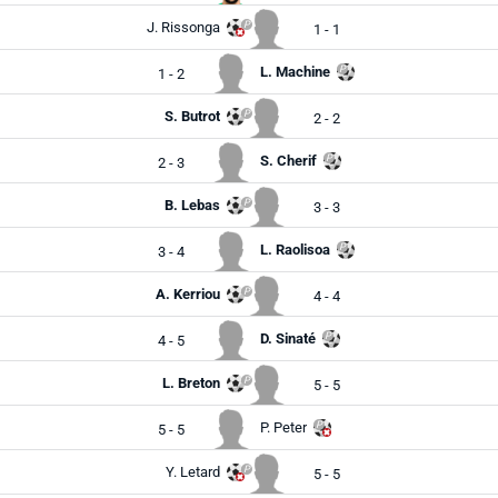
J. Rissonga
1 - 1
L. Machine
1 - 2
S. Butrot
2 - 2
S. Cherif
2 - 3
B. Lebas
3 - 3
L. Raolisoa
3 - 4
A. Kerriou
4 - 4
D. Sinaté
4 - 5
L. Breton
5 - 5
P. Peter
5 - 5
Y. Letard
5 - 5