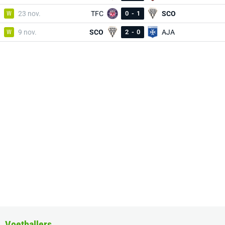
W
23 nov.
TFC
0
-
1
SCO
W
9 nov.
SCO
2
-
0
AJA
Voetballers