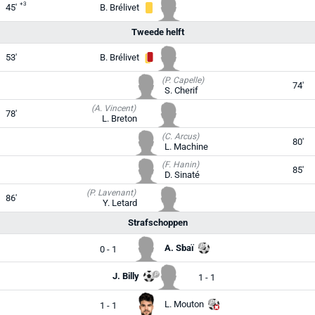
+3
45'
B. Brélivet
Tweede helft
53'
B. Brélivet
(P. Capelle)
74'
S. Cherif
(A. Vincent)
78'
L. Breton
(C. Arcus)
80'
L. Machine
(F. Hanin)
85'
D. Sinaté
(P. Lavenant)
86'
Y. Letard
Strafschoppen
A. Sbaï
0 - 1
J. Billy
1 - 1
L. Mouton
1 - 1