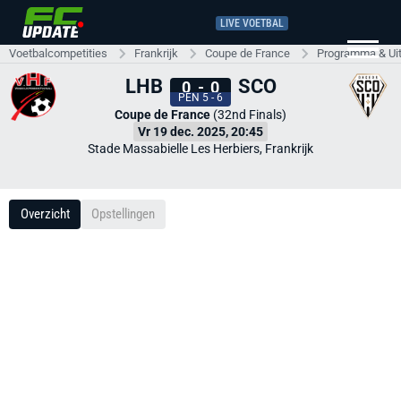
LIVE VOETBAL
Voetbalcompetities
Frankrijk
Coupe de France
Programma & Ui
LHB
SCO
0
-
0
PEN 5 - 6
Coupe de France
(32nd Finals)
Vr 19 dec. 2025, 20:45
Stade Massabielle Les Herbiers, Frankrijk
Overzicht
Opstellingen