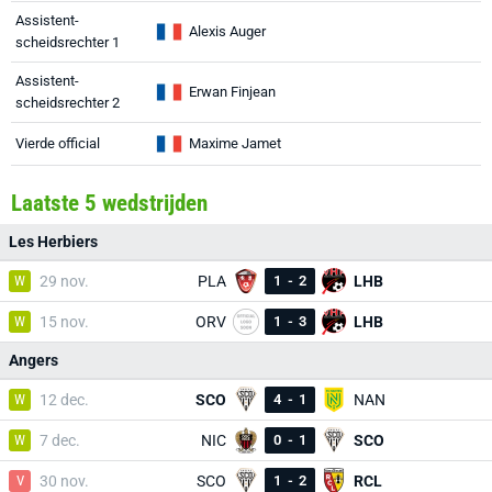
Assistent-
Alexis Auger
scheidsrechter 1
Assistent-
Erwan Finjean
scheidsrechter 2
Vierde official
Maxime Jamet
Laatste 5 wedstrijden
Les Herbiers
W
29 nov.
PLA
1
-
2
LHB
W
15 nov.
ORV
1
-
3
LHB
Angers
W
12 dec.
SCO
4
-
1
NAN
W
7 dec.
NIC
0
-
1
SCO
V
30 nov.
SCO
1
-
2
RCL