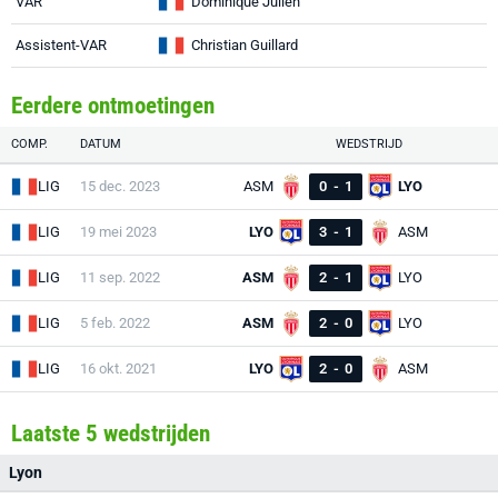
VAR
Dominique Julien
Assistent-VAR
Christian Guillard
Eerdere ontmoetingen
COMP.
DATUM
WEDSTRIJD
LIG
15 dec. 2023
ASM
0
-
1
LYO
LIG
19 mei 2023
LYO
3
-
1
ASM
LIG
11 sep. 2022
ASM
2
-
1
LYO
LIG
5 feb. 2022
ASM
2
-
0
LYO
LIG
16 okt. 2021
LYO
2
-
0
ASM
Laatste 5 wedstrijden
Lyon