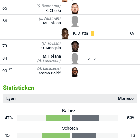
(S. Benrahma)
65'
R. Cherki
(E. Nuamah)
66'
M. Fofana
K. Diatta
69'
(C. Tolisso)
79'
O. Mangala
M. Fofana
84'
3 - 2
(A. Lacazette)
(A. Lacazette)
+2
90'
Mama Baldé
Statistieken
Lyon
Monaco
Balbezit
47%
53%
Schoten
15
13