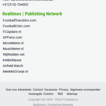
+31(315)-764002
Realtimes | Publishing Network
FootballTransfers.com
FootballCritic.com
FCUpdate.nl
GPFans.com
MovieMeter.nl
MusicMeter.nl
WijWedden.net
Kelderklasse
Anfield Watch
MeeMetOranje.nl
Over ons
Adverteren
Contact
Vacatures
Privacy
Algemene voorwaarden
Huisregels
Colofon
RSS
Sitemap
Copyright (©) 2005 - 2026
FCUpdate.nl
Realtimes | Publishing Network