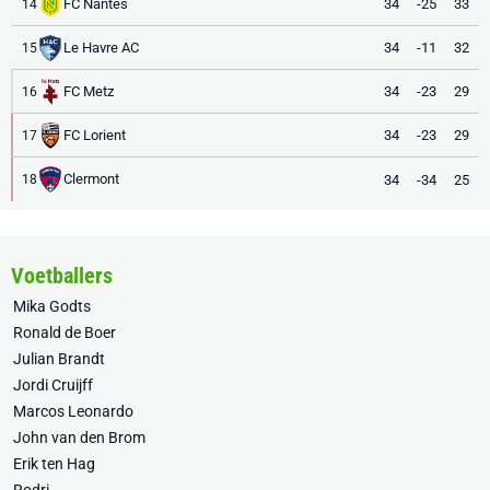
FC Nantes
34
-25
33
14
Le Havre AC
34
-11
32
15
FC Metz
34
-23
29
16
FC Lorient
34
-23
29
17
Clermont
34
-34
25
18
Voetballers
Mika Godts
Ronald de Boer
Julian Brandt
Jordi Cruijff
Marcos Leonardo
John van den Brom
Erik ten Hag