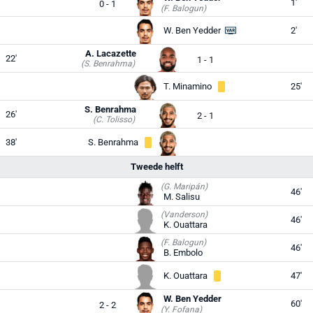
1'
0 - 1
(F. Balogun)
W. Ben Yedder
2'
A. Lacazette
22'
1 - 1
(S. Benrahma)
T. Minamino
25'
S. Benrahma
26'
2 - 1
(C. Tolisso)
38'
S. Benrahma
Tweede helft
(G. Maripán)
46'
M. Salisu
(Vanderson)
46'
K. Ouattara
(F. Balogun)
46'
B. Embolo
K. Ouattara
47'
W. Ben Yedder
60'
2 - 2
(Y. Fofana)