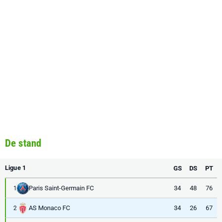
De stand
Ligue 1
GS
DS
PT
Paris Saint-Germain FC
34
48
76
1
AS Monaco FC
34
26
67
2