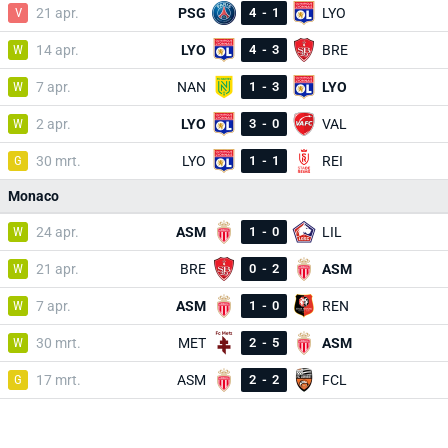
V
21 apr.
PSG
4
-
1
LYO
W
14 apr.
LYO
4
-
3
BRE
W
7 apr.
NAN
1
-
3
LYO
W
2 apr.
LYO
3
-
0
VAL
G
30 mrt.
LYO
1
-
1
REI
Monaco
W
24 apr.
ASM
1
-
0
LIL
W
21 apr.
BRE
0
-
2
ASM
W
7 apr.
ASM
1
-
0
REN
W
30 mrt.
MET
2
-
5
ASM
G
17 mrt.
ASM
2
-
2
FCL