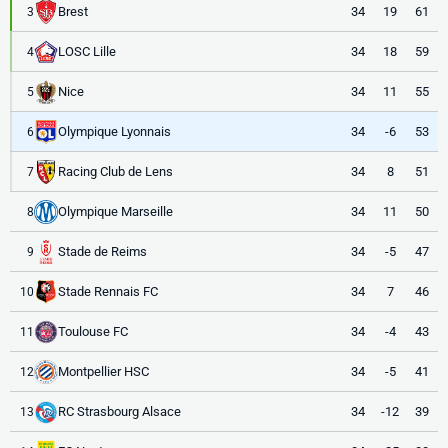
Brest
34
19
61
3
LOSC Lille
34
18
59
4
Nice
34
11
55
5
Olympique Lyonnais
34
-6
53
6
Racing Club de Lens
34
8
51
7
Olympique Marseille
34
11
50
8
Stade de Reims
34
-5
47
9
Stade Rennais FC
34
7
46
10
Toulouse FC
34
-4
43
11
Montpellier HSC
34
-5
41
12
RC Strasbourg Alsace
34
-12
39
13