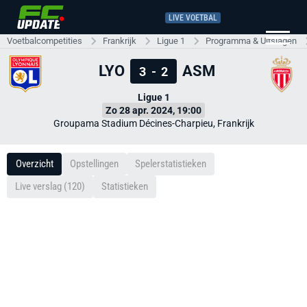
LIVE VOETBAL
Voetbalcompetities
Frankrijk
Ligue 1
Programma & Uitslagen
LYO
ASM
3
-
2
Ligue 1
Zo 28 apr. 2024, 19:00
Groupama Stadium Décines-Charpieu, Frankrijk
Overzicht
Opstellingen
Spelerstatistieken
Live verslag (120)
Statistieken