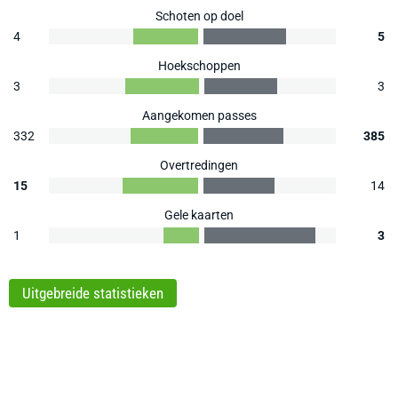
Schoten op doel
4
5
Hoekschoppen
3
3
Aangekomen passes
332
385
Overtredingen
15
14
Gele kaarten
1
3
Uitgebreide statistieken