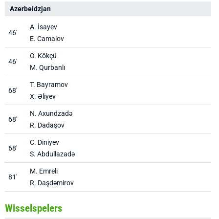
Azerbeidzjan
H
A. İsayev
46'
E. Camalov
O. Kökçü
46'
M. Qurbanlı
T. Bayramov
68'
X. Əliyev
N. Axundzadə
68'
R. Dadaşov
C. Diniyev
68'
S. Abdullazadə
M. Emreli
81'
R. Daşdəmirov
Wisselspelers