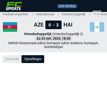
LIVE VOETBAL
Voetbalcompetities
Internationaal
Vriendschappelijk
Programma
AZE
HAI
0
-
3
Vriendschappelijk
(Vriendschappelijk 2)
Za 22 mrt. 2025, 18:45
Mehdi Hüseynzadə adına Sumqayıt şəhər stadionu Sumqayıt,
Azerbeidzjan
Overzicht
Opstellingen