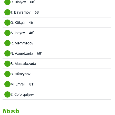
C. Diniyev
68'
T. Bayramov
68'
O. Kökçü
46'
A. İsayev
46'
R. Məmmədov
N. Axundzadə
68'
B. Mustafazadə
B. Hüseynov
M. Emreli
81'
E. Cəfərquliyev
Wissels