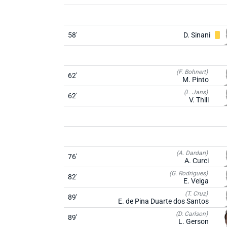
58'
D. Sinani
(F. Bohnert)
62'
M. Pinto
(L. Jans)
62'
V. Thill
(A. Dardari)
76'
A. Curci
(G. Rodrigues)
82'
E. Veiga
(T. Cruz)
89'
E. de Pina Duarte dos Santos
(D. Carlson)
89'
L. Gerson