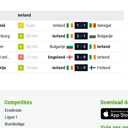
Ierland
nië
G
6 jun.
Ierland
1
-
1
Senegal
mburg
W
23 mrt.
Ierland
2
-
1
Bulgarije
en
W
20 mrt.
Bulgarije
1
-
2
Ierland
Noord-Ierland
V
17 nov.
Engeland
5
-
0
Ierland
rije
W
14 nov.
Ierland
1
-
0
Finland
Competities
Download d
Eredivisie
Ligue 1
Bundesliga
Volg ons op