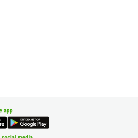
e app
 social media