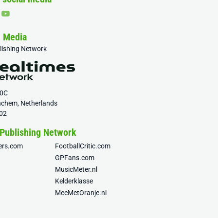
& Media
blishing Network
20C
nchem, Netherlands
02
 Publishing Network
fers.com
FootballCritic.com
GPFans.com
MusicMeter.nl
Kelderklasse
MeeMetOranje.nl