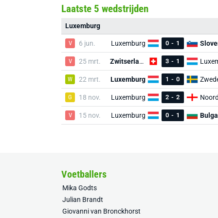
Laatste 5 wedstrijden
Luxemburg
V
6 jun.
Luxemburg
0
-
1
Slove
V
25 mrt.
Zwitserland
3
-
1
Luxe
W
22 mrt.
Luxemburg
1
-
0
Zwed
G
18 nov.
Luxemburg
2
-
2
V
15 nov.
Luxemburg
0
-
1
Bulga
Voetballers
Mika Godts
Julian Brandt
Giovanni van Bronckhorst