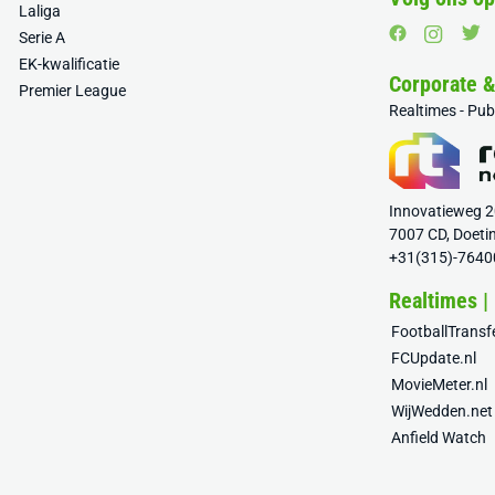
Laliga
Serie A
EK-kwalificatie
Corporate 
Premier League
Realtimes - Pu
Innovatieweg 
7007 CD, Doeti
+31(315)-7640
Realtimes |
FootballTrans
FCUpdate.nl
MovieMeter.nl
WijWedden.net
Anfield Watch