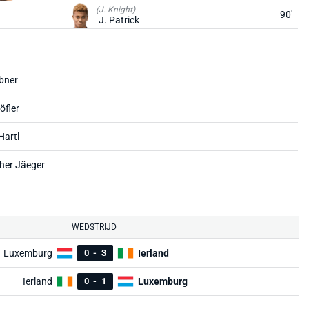
(J. Knight)
90'
J. Patrick
bner
öfler
Hartl
her Jäeger
WEDSTRIJD
Luxemburg
0
-
3
Ierland
Ierland
0
-
1
Luxemburg