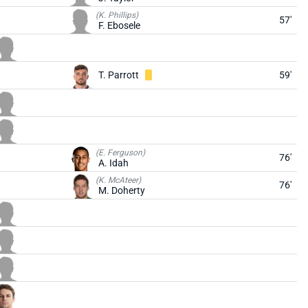
(K. Phillips)
57'
F. Ebosele
T. Parrott
59'
(E. Ferguson)
76'
A. Idah
(K. McAteer)
76'
M. Doherty