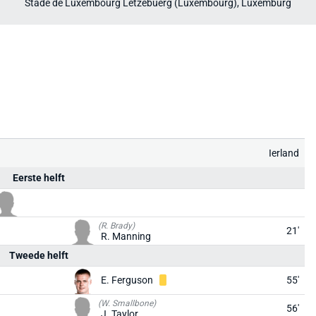
Stade de Luxembourg Lëtzebuerg (Luxembourg), Luxemburg
Ierland
Eerste helft
(R. Brady)
21'
R. Manning
Tweede helft
E. Ferguson
55'
(W. Smallbone)
56'
J. Taylor