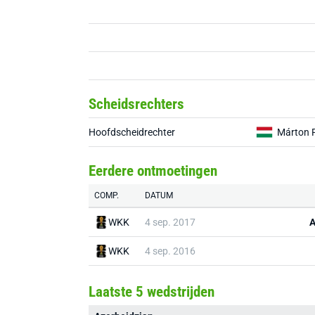
Scheidsrechters
Hoofdscheidrechter
Márton 
Eerdere ontmoetingen
COMP.
DATUM
WKK
4 sep. 2017
A
WKK
4 sep. 2016
Laatste 5 wedstrijden