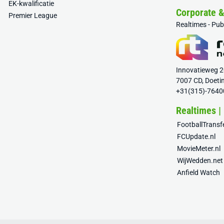
EK-kwalificatie
Corporate 
Premier League
Realtimes - Pu
Innovatieweg 
7007 CD, Doeti
+31(315)-7640
Realtimes |
FootballTrans
FCUpdate.nl
MovieMeter.nl
WijWedden.net
Anfield Watch