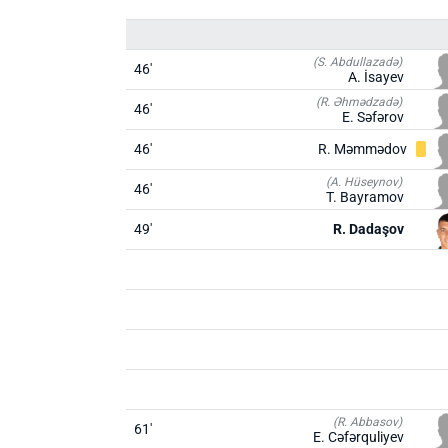
(S. Abdullazadə)
46'
A. İsayev
(R. Əhmədzadə)
46'
E. Səfərov
46'
R. Məmmədov
(A. Hüseynov)
46'
T. Bayramov
49'
R. Dadaşov
(R. Abbasov)
61'
E. Cəfərquliyev