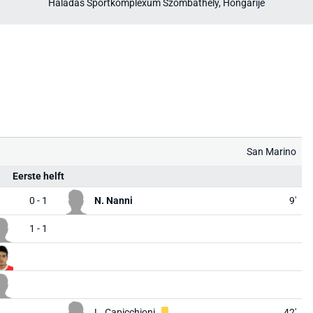
Haladás Sportkomplexum Szombathely, Hongarije
San Marino
Eerste helft
0 - 1
N. Nanni
9'
1 - 1
L. Capicchioni
42'