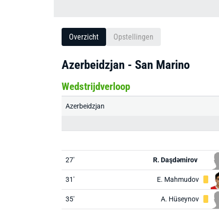
Overzicht
Opstellingen
Azerbeidzjan - San Marino
Wedstrijdverloop
Azerbeidzjan
27'
R. Daşdəmirov
31'
E. Mahmudov
35'
A. Hüseynov