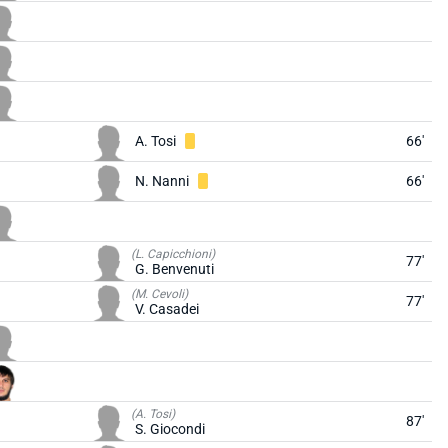
A. Tosi
66'
N. Nanni
66'
(L. Capicchioni)
77'
G. Benvenuti
(M. Cevoli)
77'
V. Casadei
(A. Tosi)
87'
S. Giocondi