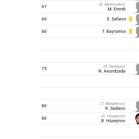
(E. Mahmudov)
61'
M. Emreli
66'
E. Səfərov
66'
T. Bayramov
(R. Dadaşov)
75'
N. Axundzadə
(T. Mütəllimov)
86'
R. Sadıxov
(C. Hüseynov)
86'
B. Hüseynov