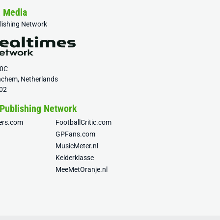
& Media
blishing Network
20C
nchem, Netherlands
02
 Publishing Network
fers.com
FootballCritic.com
GPFans.com
MusicMeter.nl
Kelderklasse
MeeMetOranje.nl