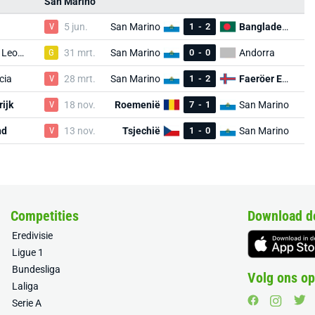
San Marino
V
5 jun.
San Marino
1
-
2
Bangladesh
Sierra Leone
G
31 mrt.
San Marino
0
-
0
Andorra
cia
V
28 mrt.
San Marino
1
-
2
Faeröer Eil.
rijk
V
18 nov.
Roemenië
7
-
1
San Marino
nd
V
13 nov.
Tsjechië
1
-
0
San Marino
Competities
Download d
Eredivisie
Ligue 1
Bundesliga
Volg ons op
Laliga
Serie A