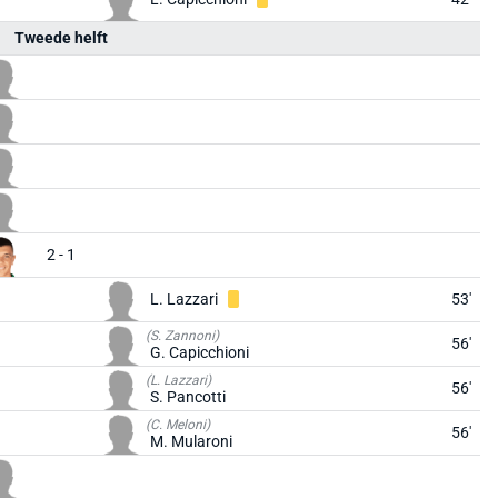
Tweede helft
2 - 1
L. Lazzari
53'
(S. Zannoni)
56'
G. Capicchioni
(L. Lazzari)
56'
S. Pancotti
(C. Meloni)
56'
M. Mularoni