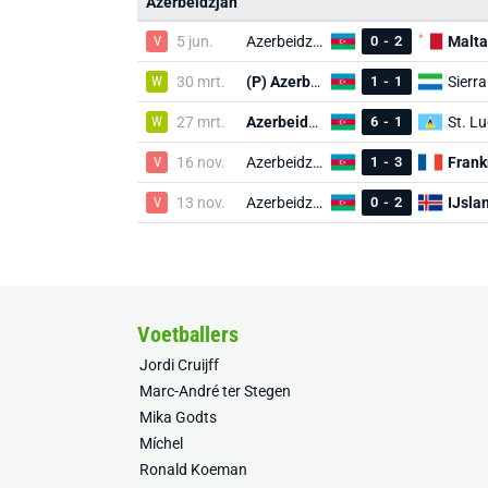
Azerbeidzjan
V
5 jun.
Azerbeidzjan
0
-
2
Malta
W
30 mrt.
(P) Azerbeidzjan
1
-
1
W
27 mrt.
Azerbeidzjan
6
-
1
St. Lu
V
16 nov.
Azerbeidzjan
1
-
3
Frank
V
13 nov.
Azerbeidzjan
0
-
2
IJsla
Voetballers
Jordi Cruijff
Marc-André ter Stegen
Mika Godts
Míchel
Ronald Koeman