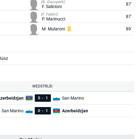
(N. Giacopetti)
87'
F. Salicioni
(F. Fabbri)
87'
P. Marinucci
M. Mularoni
89'
Rúsz
WEDSTRIJD
zerbeidzjan
5
-
1
San Marino
San Marino
0
-
1
Azerbeidzjan