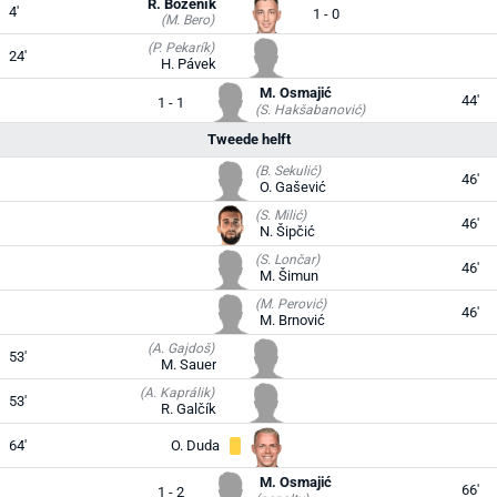
R. Boženík
4'
1 - 0
(M. Bero)
(P. Pekarík)
24'
H. Pávek
M. Osmajić
44'
1 - 1
(S. Hakšabanović)
Tweede helft
(B. Sekulić)
46'
O. Gašević
(S. Milić)
46'
N. Šipčić
(S. Lončar)
46'
M. Šimun
(M. Perović)
46'
M. Brnović
(A. Gajdoš)
53'
M. Sauer
(A. Kaprálik)
53'
R. Galčík
64'
O. Duda
M. Osmajić
66'
1 - 2