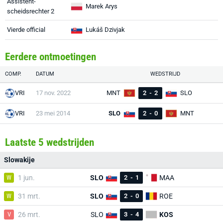
Assistent-
Marek Arys
scheidsrechter 2
Vierde official
Lukáš Dzivjak
Eerdere ontmoetingen
COMP.
DATUM
WEDSTRIJD
VRI
17 nov. 2022
MNT
2
-
2
SLO
VRI
23 mei 2014
SLO
2
-
0
MNT
Laatste 5 wedstrijden
Slowakije
W
1 jun.
SLO
2
-
1
MAA
W
31 mrt.
SLO
2
-
0
ROE
V
26 mrt.
SLO
3
-
4
KOS