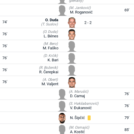
(penalty)
(M. Janković)
69'
M. Roganović
O. Duda
74'
2 - 2
(T. Suslov)
(O. Duda)
76'
L. Bénes
(M. Bero)
76'
M. Faško
(D. Krčík)
76'
K. Bari
(R. Boženík)
76'
R. Čerepkai
(A. Obert)
76'
M. Valjent
(A. Marušić)
76'
D. Camaj
(S. Hakšabanović)
76'
V. Đukanović
N. Šipčić
79'
(M. Osmajić)
85'
A. Kostić