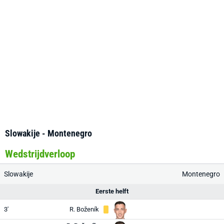
Slowakije - Montenegro
Wedstrijdverloop
Slowakije
Montenegro
Eerste helft
3'
R. Boženík