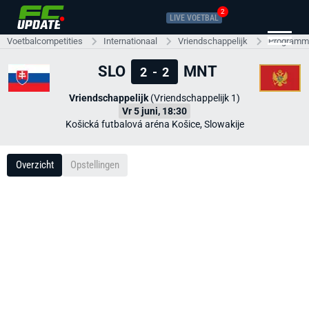
2
LIVE VOETBAL
Voetbalcompetities
Internationaal
Vriendschappelijk
Programma
SLO
MNT
2
-
2
Vriendschappelijk
(Vriendschappelijk 1)
Vr 5 juni, 18:30
Košická futbalová aréna Košice, Slowakije
Overzicht
Opstellingen