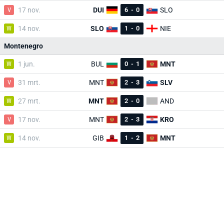
V
17 nov.
DUI
6
-
0
SLO
W
14 nov.
SLO
1
-
0
NIE
Montenegro
W
1 jun.
BUL
0
-
1
MNT
V
31 mrt.
MNT
2
-
3
SLV
W
27 mrt.
MNT
2
-
0
AND
V
17 nov.
MNT
2
-
3
KRO
W
14 nov.
GIB
1
-
2
MNT