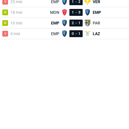
V
25 mei
EMP
1
-
2
VER
W
18 mei
MON
1
-
3
EMP
W
10 mei
EMP
2
-
1
PAR
V
4 mei
EMP
0
-
1
LAZ