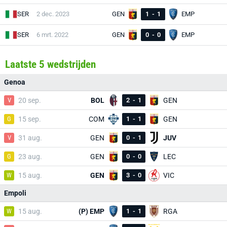
SER
2 dec. 2023
GEN
1
-
1
EMP
SER
6 mrt. 2022
GEN
0
-
0
EMP
Laatste 5 wedstrijden
Genoa
V
20 sep.
BOL
2
-
1
GEN
G
15 sep.
COM
1
-
1
GEN
V
31 aug.
GEN
0
-
1
JUV
G
23 aug.
GEN
0
-
0
LEC
W
15 aug.
GEN
3
-
0
VIC
Empoli
W
15 aug.
(P) EMP
1
-
1
RGA