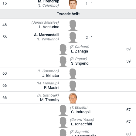
M. Frendrup
15'
1 - 1
(L. Colombo)
Tweede helft
(Junior Messias)
46'
L. Venturino
A. Marcandalli
56'
2 - 1
(L. Venturino)
(F. Carboni)
59'
E. Zanaga
(B. Popov)
59'
S. Shpendi
(L. Colombo)
60'
J. Ekhator
(M. Frendrup)
66'
P. Masini
(A. Grønbæk)
66'
M. Thorsby
(T. Ebuehi)
67'
G. Indragoli
(Gerard Yepes)
67'
L. Ignacchiti
(E. Saporiti)
80'