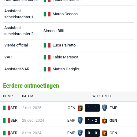
Assistent-
Marco Ceccon
scheidsrechter 1
Assistent-
Simone Biffi
scheidsrechter 2
Vierde official
Luca Pairetto
VAR
Fabio Maresca
Assistent-VAR
Matteo Gariglio
Eerdere ontmoetingen
COMP.
DATUM
WEDSTRIJD
SER
2 mrt. 2025
GEN
1
-
1
EMP
SER
28 dec. 2024
EMP
1
-
2
GEN
SER
3 feb. 2024
EMP
0
-
0
GEN