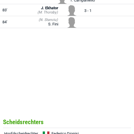
T. Campaniello
J. Ekhator
83'
3 - 1
(M. Thorsby)
(N. Stanciu)
84'
S. Fini
Scheidsrechters
Hoofdscheidrechter
Federico Dionisi