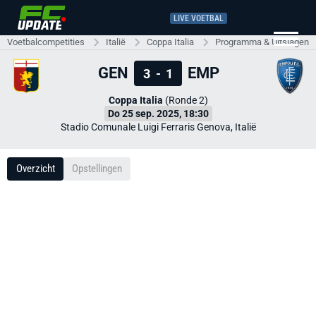
LIVE VOETBAL
Voetbalcompetities
Italië
Coppa Italia
Programma & Uitslagen
GEN
EMP
3
-
1
Coppa Italia
(Ronde 2)
Do 25 sep. 2025, 18:30
Stadio Comunale Luigi Ferraris Genova, Italië
Overzicht
Opstellingen