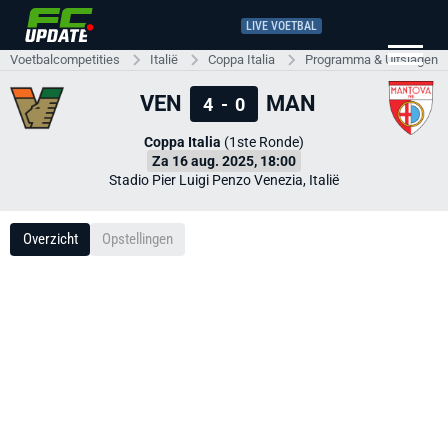
LIVE VOETBAL
Voetbalcompetities
Italië
Coppa Italia
Programma & Uitslagen
VEN
MAN
4
-
0
Coppa Italia
(1ste Ronde)
Za 16 aug. 2025, 18:00
Stadio Pier Luigi Penzo Venezia, Italië
Overzicht
Opstellingen