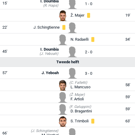
I. Doumbia
15'
1 - 0
(R. Haps)
Ž. Majer
19'
22'
J. Schingtienne
N. Radaelli
34'
I. Doumbia
45'
2 - 0
(J. Yeboah)
Tweede helft
57'
J. Yeboah
3 - 0
(C. Falletti)
58'
L. Mancuso
(Ž. Majer)
59'
F. Artioli
(F. Galuppini)
59'
D. Bragantini
S. Trimboli
63'
(J. Schingtienne)
66'