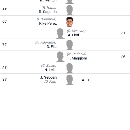
M. Venturi
(R. Haps)
66'
R. Sagrado
(I. Doumbia)
66'
Kike Pérez
(D. Mensah)
70'
A. Fiori
(A. Adorante)
76'
D. Fila
(N. Radaelli)
79'
T. Maggioni
(G. Busio)
81'
N. Lella
J. Yeboah
89'
4 - 0
(D. Fila)