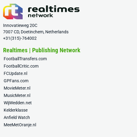
Innovatieweg 20C
7007 CD, Doetinchem, Netherlands
+31(315)-764002
Realtimes | Publishing Network
FootballTransfers.com
FootballCritic.com
FCUpdate.nl
GPFans.com
MovieMeter.nl
MusicMeter.nl
WijWedden.net
Kelderklasse
Anfield Watch
MeeMetOranje.nl