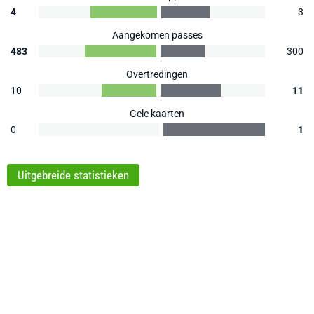
4
3
Aangekomen passes
483
300
Overtredingen
10
11
Gele kaarten
0
1
Uitgebreide statistieken