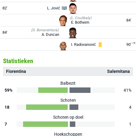
82'
L. Jović
(L. Coulibaly)
84'
E. Botheim
(G. Bonaventura)
84'
A. Duncan
+4
I. Radovanović
90'
Statistieken
Fiorentina
Salernitana
Balbezit
59%
41%
Schoten
18
4
Schoten op doel
7
1
Hoekschoppen