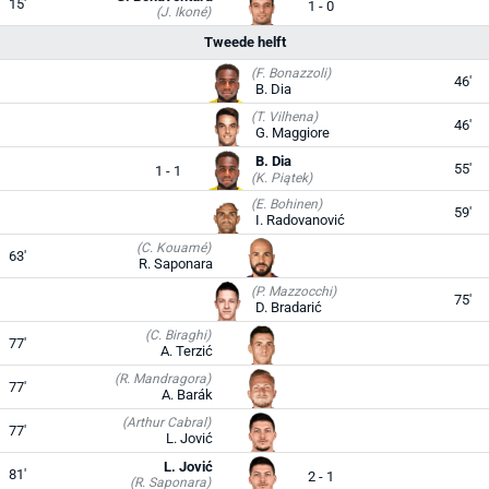
15'
1 - 0
(J. Ikoné)
Tweede helft
(F. Bonazzoli)
46'
B. Dia
(T. Vilhena)
46'
G. Maggiore
B. Dia
55'
1 - 1
(K. Piątek)
(E. Bohinen)
59'
I. Radovanović
(C. Kouamé)
63'
R. Saponara
(P. Mazzocchi)
75'
D. Bradarić
(C. Biraghi)
77'
A. Terzić
(R. Mandragora)
77'
A. Barák
(Arthur Cabral)
77'
L. Jović
L. Jović
81'
2 - 1
(R. Saponara)