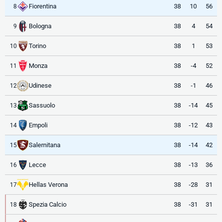
Fiorentina
38
10
56
8
Bologna
38
4
54
9
Torino
38
1
53
10
Monza
38
-4
52
11
Udinese
38
-1
46
12
Sassuolo
38
-14
45
13
Empoli
38
-12
43
14
Salernitana
38
-14
42
15
Lecce
38
-13
36
16
Hellas Verona
38
-28
31
17
Spezia Calcio
38
-31
31
18