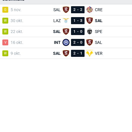
G
5 nov.
SAL
2
-
2
CRE
W
30 okt.
LAZ
1
-
3
SAL
W
22 okt.
SAL
1
-
0
SPE
V
16 okt.
INT
2
-
0
SAL
W
9 okt.
SAL
2
-
1
VER