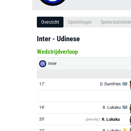
Overzicht
Opstellingen
Spelerstatistiek
Inter - Udinese
Wedstrijdverloop
Inter
17'
D. Dumfries
19'
R. Lukaku
20'
R. Lukaku
(penalty)
22'
R. Lukaku