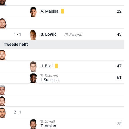
A. Masina
22'
1 - 1
S. Lovrić
43'
(R. Pereyra)
Tweede helft
J. Bijol
47'
(F. Thauvin)
61'
I. Success
2 - 1
(S. Lovrić)
75'
T. Arslan