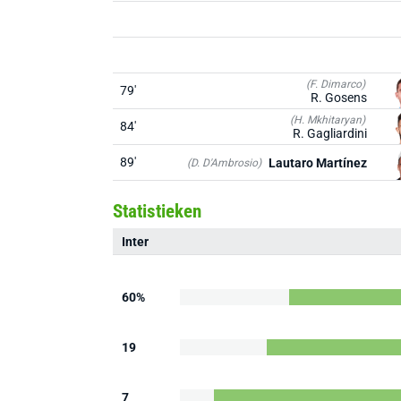
(F. Dimarco)
79'
R. Gosens
(H. Mkhitaryan)
84'
R. Gagliardini
89'
Lautaro Martínez
(D. D'Ambrosio)
Statistieken
Inter
60%
19
7