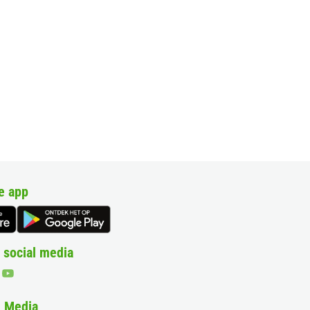
e app
 social media
& Media