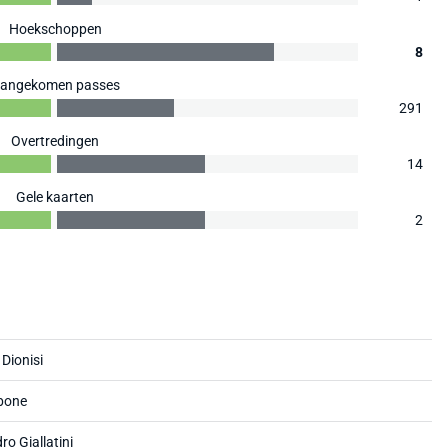
Hoekschoppen
8
angekomen passes
291
Overtredingen
14
Gele kaarten
2
 Dionisi
bone
ro Giallatini