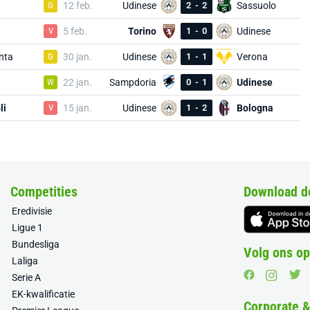
G
12 feb.
Udinese
2
-
2
Sassuolo
V
5 feb.
Torino
1
-
0
Udinese
nta
G
30 jan.
Udinese
1
-
1
Verona
W
22 jan.
Sampdoria
0
-
1
Udinese
li
V
15 jan.
Udinese
1
-
2
Bologna
Competities
Download d
Eredivisie
Ligue 1
Bundesliga
Volg ons op
Laliga
Serie A
EK-kwalificatie
Corporate 