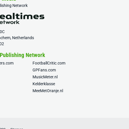
blishing Network
20C
nchem, Netherlands
02
 Publishing Network
fers.com
FootballCritic.com
GPFans.com
MusicMeter.nl
Kelderklasse
MeeMetOranje.nl