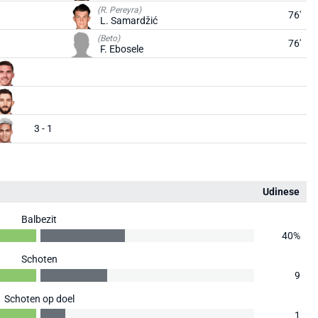
(R. Pereyra)
76'
L. Samardžić
(Beto)
76'
F. Ebosele
3 - 1
Udinese
Balbezit
40%
Schoten
9
Schoten op doel
1