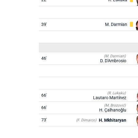
39'
M. Darmian
(M. Darmian)
46'
D. D'Ambrosio
(R. Lukaku)
66'
Lautaro Martínez
(M. Brozović)
66'
H. Çalhanoğlu
73'
H. Mkhitaryan
(F. Dimarco)