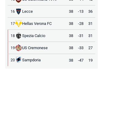
Lecce
38
-13
36
16
Hellas Verona FC
38
-28
31
17
Spezia Calcio
38
-31
31
18
US Cremonese
38
-33
27
19
Sampdoria
38
-47
19
20