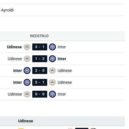
 Ayroldi
WEDSTRIJD
Udinese
3
-
1
Inter
Udinese
1
-
2
Inter
Inter
2
-
0
Udinese
Inter
5
-
1
Udinese
Udinese
0
-
0
Inter
Udinese