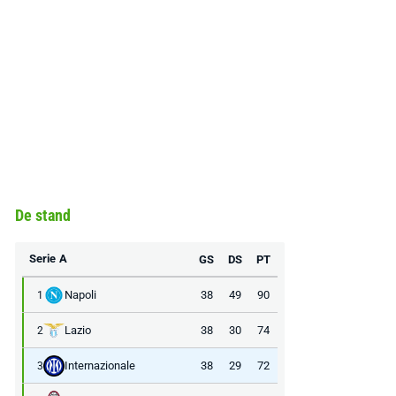
De stand
Serie A
GS
DS
PT
Napoli
38
49
90
1
Lazio
38
30
74
2
Internazionale
38
29
72
3