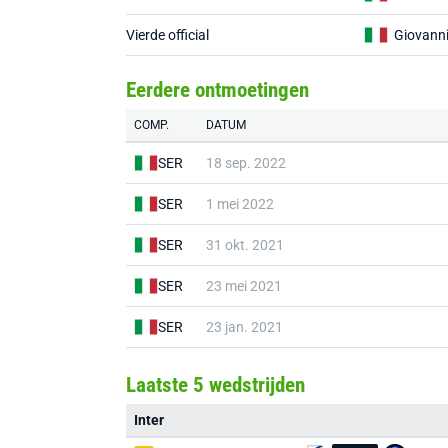
Vierde official
Giovanni
Eerdere ontmoetingen
COMP.
DATUM
SER
18 sep. 2022
SER
1 mei 2022
SER
31 okt. 2021
SER
23 mei 2021
SER
23 jan. 2021
Laatste 5 wedstrijden
Inter