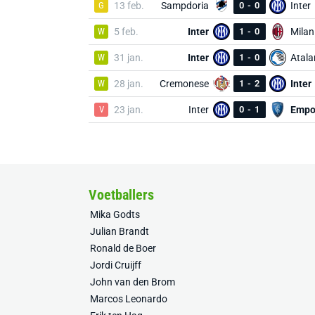
G
13 feb.
Sampdoria
0
-
0
Inter
W
5 feb.
Inter
1
-
0
Milan
W
31 jan.
Inter
1
-
0
Atala
W
28 jan.
Cremonese
1
-
2
Inter
V
23 jan.
Inter
0
-
1
Empo
Voetballers
Mika Godts
Julian Brandt
Ronald de Boer
Jordi Cruijff
John van den Brom
Marcos Leonardo