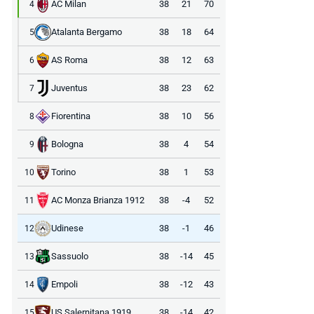
AC Milan
38
21
70
4
Atalanta Bergamo
38
18
64
5
AS Roma
38
12
63
6
Juventus
38
23
62
7
Fiorentina
38
10
56
8
Bologna
38
4
54
9
Torino
38
1
53
10
AC Monza Brianza 1912
38
-4
52
11
Udinese
38
-1
46
12
Sassuolo
38
-14
45
13
Empoli
38
-12
43
14
US Salernitana 1919
38
-14
42
15