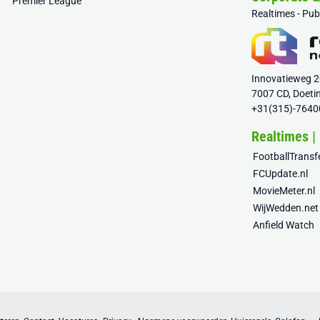
Premier League
Realtimes - Pu
Innovatieweg 
7007 CD, Doeti
+31(315)-7640
Realtimes |
FootballTrans
FCUpdate.nl
MovieMeter.nl
WijWedden.net
Anfield Watch