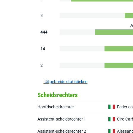
3
A
444
14
2
Uitgebreide statistieken
Scheidsrechters
Hoofdscheidrechter
Federico
Assistent-scheidsrechter 1
Ciro Car
Assistent-scheidsrechter 2
Alessand