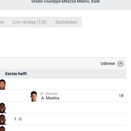
Stadio Giuseppe Meazza Milano, Italië
en
Live verslag (134)
Statistieken
Udinese
Eerste helft
(E. Ebosse)
18'
A. Masina
1 - 0