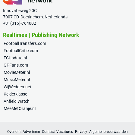
Innovatieweg 20C
7007 CD, Doetinchem, Netherlands
+31(315)-764002
Realtimes | Publishing Network
FootballTransfers.com
FootballCritic.com
FCUpdate.nl
GPFans.com
MovieMeter.nl
MusicMeter.nl
WijWedden.net
Kelderklasse
Anfield Watch
MeeMetOranje.nl
Over ons
Adverteren
Contact
Vacatures
Privacy
Algemene voorwaarden