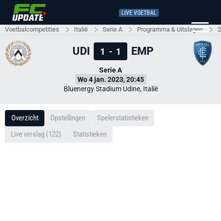
LIVE VOETBAL
Voetbalcompetities
Italië
Serie A
Programma & Uitslagen
2
UDI
EMP
1
-
1
Serie A
Wo 4 jan. 2023, 20:45
Bluenergy Stadium Udine, Italië
Overzicht
Opstellingen
Spelerstatistieken
Live verslag (122)
Statistieken