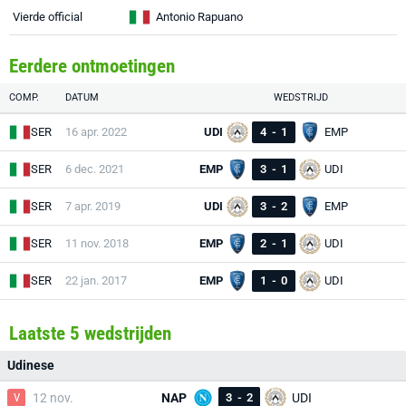
Vierde official
Antonio Rapuano
Eerdere ontmoetingen
COMP.
DATUM
WEDSTRIJD
SER
16 apr. 2022
UDI
4
-
1
EMP
SER
6 dec. 2021
EMP
3
-
1
UDI
SER
7 apr. 2019
UDI
3
-
2
EMP
SER
11 nov. 2018
EMP
2
-
1
UDI
SER
22 jan. 2017
EMP
1
-
0
UDI
Laatste 5 wedstrijden
Udinese
V
12 nov.
NAP
3
-
2
UDI