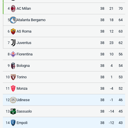
AC Milan
38
21
70
4
Atalanta Bergamo
38
18
64
5
AS Roma
38
12
63
6
Juventus
38
23
62
7
Fiorentina
38
10
56
8
Bologna
38
4
54
9
Torino
38
1
53
10
Monza
38
-4
52
11
Udinese
38
-1
46
12
Sassuolo
38
-14
45
13
Empoli
38
-12
43
14