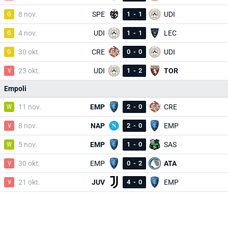
G
8 nov.
SPE
1
-
1
UDI
G
4 nov.
UDI
1
-
1
LEC
G
30 okt.
CRE
0
-
0
UDI
V
23 okt.
UDI
1
-
2
TOR
Empoli
W
11 nov.
EMP
2
-
0
CRE
V
8 nov.
NAP
2
-
0
EMP
W
5 nov.
EMP
1
-
0
SAS
V
30 okt.
EMP
0
-
2
ATA
V
21 okt.
JUV
4
-
0
EMP