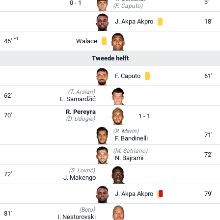
3'
0 - 1
(F. Caputo)
J. Akpa Akpro
18'
+1
45'
Walace
Tweede helft
F. Caputo
61'
(T. Arslan)
62'
L. Samardžić
R. Pereyra
70'
1 - 1
(D. Udogie)
(R. Marin)
71'
F. Bandinelli
(M. Satriano)
72'
N. Bajrami
(S. Lovrić)
72'
J. Makengo
J. Akpa Akpro
79'
(Beto)
81'
I. Nestorovski