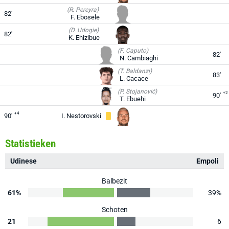
(R. Pereyra)
82'
F. Ebosele
(D. Udogie)
82'
K. Ehizibue
(F. Caputo)
82'
N. Cambiaghi
(T. Baldanzi)
83'
L. Cacace
(P. Stojanović)
+2
90'
T. Ebuehi
+4
90'
I. Nestorovski
Statistieken
Udinese
Empoli
Balbezit
61%
39%
Schoten
21
6