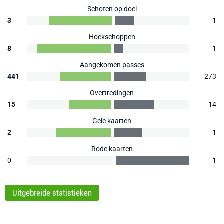
Schoten op doel
3
1
Hoekschoppen
8
1
Aangekomen passes
441
273
Overtredingen
15
14
Gele kaarten
2
1
Rode kaarten
0
1
Uitgebreide statistieken