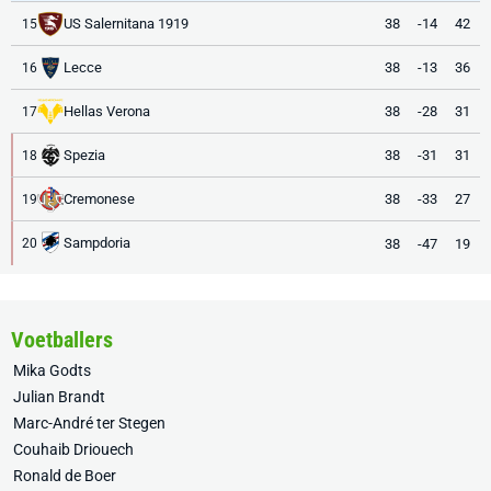
US Salernitana 1919
38
-14
42
15
Lecce
38
-13
36
16
Hellas Verona
38
-28
31
17
Spezia
38
-31
31
18
Cremonese
38
-33
27
19
Sampdoria
38
-47
19
20
Voetballers
Mika Godts
Julian Brandt
Marc-André ter Stegen
Couhaib Driouech
Ronald de Boer