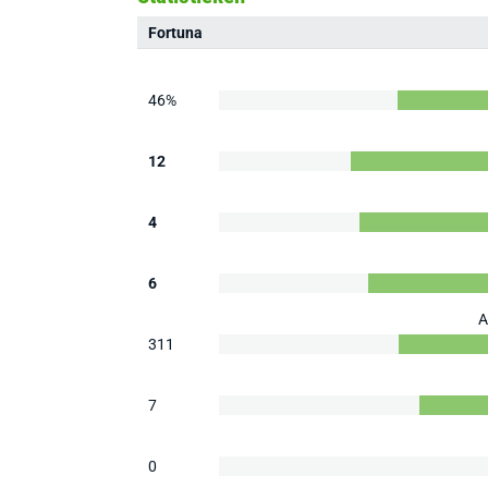
Fortuna
46%
12
4
6
A
311
7
0