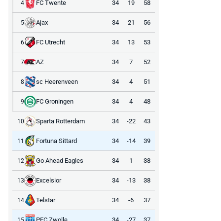
FC Twente
34
19
58
4
Ajax
34
21
56
5
FC Utrecht
34
13
53
6
AZ
34
7
52
7
sc Heerenveen
34
4
51
8
FC Groningen
34
4
48
9
Sparta Rotterdam
34
-22
43
10
Fortuna Sittard
34
-14
39
11
Go Ahead Eagles
34
1
38
12
Excelsior
34
-13
38
13
Telstar
34
-6
37
14
PEC Zwolle
34
-27
37
15