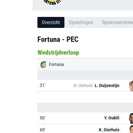
Overzicht
Opstellingen
Spelerstatistiek
Fortuna - PEC
Wedstrijdverloop
Fortuna
21'
L. Duijvestijn
(K. Sierhuis)
50'
Y. Oukili
65'
K. Sierhuis