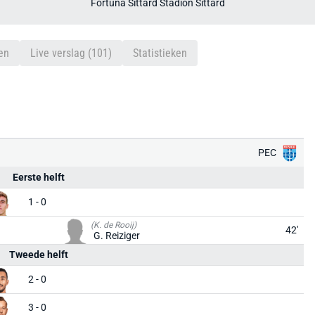
Fortuna Sittard Stadion Sittard
en
Live verslag (101)
Statistieken
PEC
Eerste helft
1 - 0
(K. de Rooij)
42'
G. Reiziger
Tweede helft
2 - 0
3 - 0