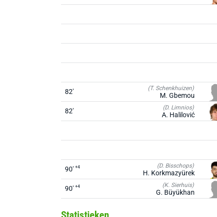
(T. Schenkhuizen)
82'
M. Gbemou
(D. Limnios)
82'
A. Halilović
(D. Bisschops)
+4
90'
H. Korkmazyürek
(K. Sierhuis)
+4
90'
G. Büyükhan
Statistieken