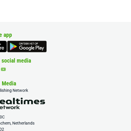
e app
 social media
& Media
blishing Network
20C
nchem, Netherlands
02