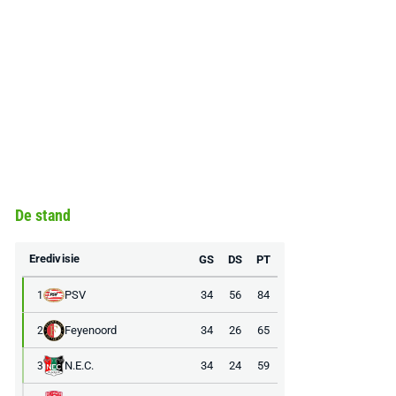
De stand
Eredivisie
GS
DS
PT
PSV
34
56
84
1
Feyenoord
34
26
65
2
N.E.C.
34
24
59
3