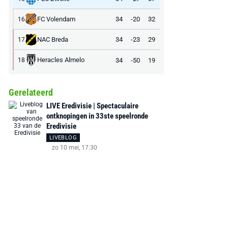
FC Volendam
34
-20
32
16
NAC Breda
34
-23
29
17
Heracles Almelo
34
-50
19
18
Gerelateerd
LIVE Eredivisie | Spectaculaire
ontknopingen in 33ste speelronde
Eredivisie
LIVEBLOG
zo 10 mei, 17:30