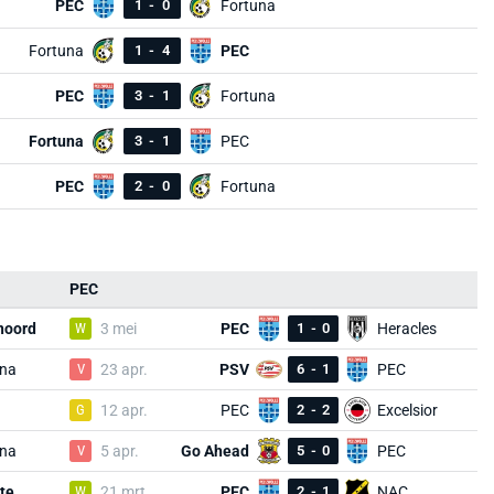
PEC
1
-
0
Fortuna
Fortuna
1
-
4
PEC
PEC
3
-
1
Fortuna
Fortuna
3
-
1
PEC
PEC
2
-
0
Fortuna
PEC
noord
W
3 mei
PEC
1
-
0
Heracles
una
V
23 apr.
PSV
6
-
1
PEC
G
12 apr.
PEC
2
-
2
Excelsior
una
V
5 apr.
Go Ahead
5
-
0
PEC
te
W
21 mrt.
PEC
2
-
1
NAC