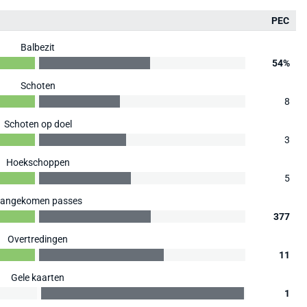
PEC
Balbezit
54%
Schoten
8
Schoten op doel
3
Hoekschoppen
5
angekomen passes
377
Overtredingen
11
Gele kaarten
1