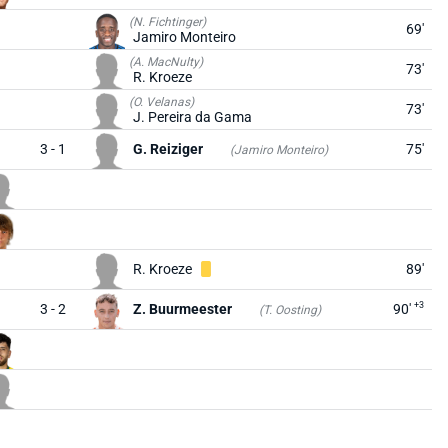
(N. Fichtinger)
69'
Jamiro Monteiro
(A. MacNulty)
73'
R. Kroeze
(O. Velanas)
73'
J. Pereira da Gama
3 - 1
G. Reiziger
75'
(Jamiro Monteiro)
R. Kroeze
89'
+3
3 - 2
Z. Buurmeester
90'
(T. Oosting)