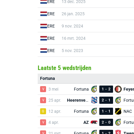
ERE
13 dec. 2025
ERE
26 jan. 2025
ERE
9 nov. 2024
ERE
16 mrt. 2024
ERE
5 nov. 2023
Laatste 5 wedstrijden
Fortuna
V
3 mei
Fortuna
1
-
2
Feye
V
25 apr.
Heerenveen
2
-
1
Fort
G
12 apr.
Fortuna
1
-
1
NAC
V
4 apr.
AZ
2
-
0
Fort
V
21 mrt.
Fortuna
1
-
2
Twen