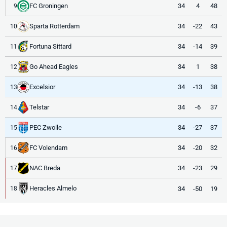
FC Groningen
34
4
48
9
Sparta Rotterdam
34
-22
43
10
Fortuna Sittard
34
-14
39
11
Go Ahead Eagles
34
1
38
12
Excelsior
34
-13
38
13
Telstar
34
-6
37
14
PEC Zwolle
34
-27
37
15
FC Volendam
34
-20
32
16
NAC Breda
34
-23
29
17
Heracles Almelo
34
-50
19
18