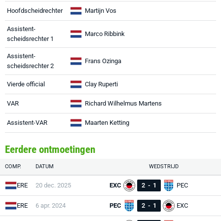
Hoofdscheidrechter
Martijn Vos
Assistent-
Marco Ribbink
scheidsrechter 1
Assistent-
Frans Ozinga
scheidsrechter 2
Vierde official
Clay Ruperti
VAR
Richard Wilhelmus Martens
Assistent-VAR
Maarten Ketting
Eerdere ontmoetingen
COMP.
DATUM
WEDSTRIJD
ERE
20 dec. 2025
EXC
2
-
1
PEC
ERE
6 apr. 2024
PEC
2
-
1
EXC