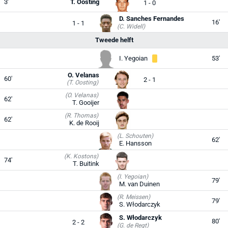
3'
T. Oosting
1 - 0
D. Sanches Fernandes
16'
1 - 1
(C. Widell)
Tweede helft
I. Yegoian
53'
O. Velanas
60'
2 - 1
(T. Oosting)
(O. Velanas)
62'
T. Gooijer
(R. Thomas)
62'
K. de Rooij
(L. Schouten)
62'
E. Hansson
(K. Kostons)
74'
T. Buitink
(I. Yegoian)
79'
M. van Duinen
(R. Meissen)
79'
S. Włodarczyk
S. Włodarczyk
80'
2 - 2
(G. de Regt)