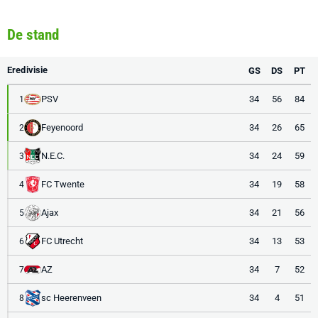
De stand
Eredivisie
GS
DS
PT
PSV
34
56
84
1
Feyenoord
34
26
65
2
N.E.C.
34
24
59
3
FC Twente
34
19
58
4
Ajax
34
21
56
5
FC Utrecht
34
13
53
6
AZ
34
7
52
7
sc Heerenveen
34
4
51
8