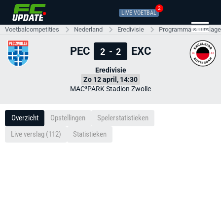
2
LIVE VOETBAL
Voetbalcompetities
Nederland
Eredivisie
Programma & Uitslag
PEC
EXC
2
-
2
Eredivisie
Zo 12 april, 14:30
MAC³PARK Stadion Zwolle
Overzicht
Opstellingen
Spelerstatistieken
Live verslag (112)
Statistieken