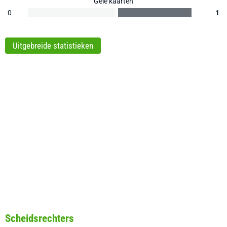
Gele kaarten
0
1
Uitgebreide statistieken
Scheidsrechters