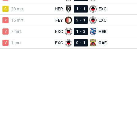
G
20 mrt.
HER
1
-
1
EXC
V
15 mrt.
FEY
2
-
1
EXC
V
7 mrt.
EXC
1
-
2
HEE
V
1 mrt.
EXC
0
-
1
GAE