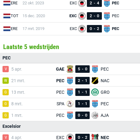
ERE
22 okt. 2023
EXC
2
-
4
PEC
TOT
15 dec. 2020
EXC
2
-
0
PEC
ERE
17 mrt. 2019
EXC
0
-
2
PEC
Laatste 5 wedstrijden
PEC
V
5 apr.
GAE
5
-
0
PEC
W
21 mrt.
PEC
2
-
1
NAC
G
13 mrt.
PEC
1
-
1
GRO
G
8 mrt.
SPA
1
-
1
PEC
G
1 mrt.
PEC
0
-
0
AJA
Excelsior
V
4 apr.
EXC
0
-
2
NEC