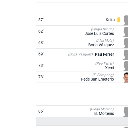
57'
Keita
(Sergio Benito)
62'
José Luis Cortés
(Álex Mula)
63'
Borja Vázquez
69'
Pau Ferrer
(Borja Vázquez)
(Pau Ferrer)
73'
Xemi
(E. Frimpong)
73'
Fede San Emeterio
(Diego Moreno)
86'
B. Moltenis