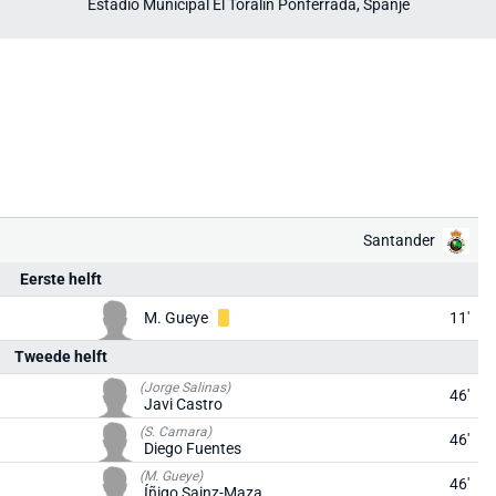
Estadio Municipal El Toralín Ponferrada, Spanje
Santander
Eerste helft
M. Gueye
11'
Tweede helft
(Jorge Salinas)
46'
Javi Castro
(S. Camara)
46'
Diego Fuentes
(M. Gueye)
46'
Íñigo Sainz-Maza