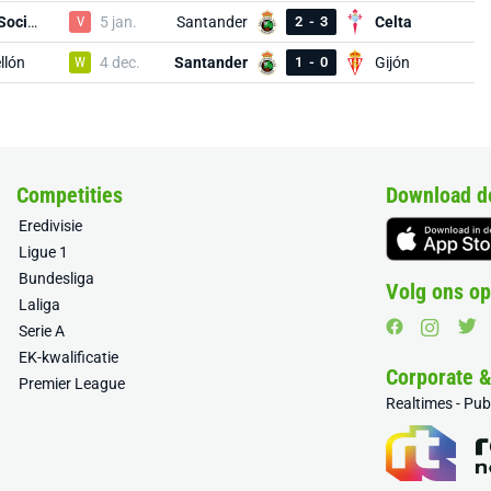
Real Sociedad
V
5 jan.
Santander
2
-
3
Celta
llón
W
4 dec.
Santander
1
-
0
Gijón
Competities
Download d
Eredivisie
Ligue 1
Bundesliga
Volg ons op
Laliga
Serie A
EK-kwalificatie
Corporate 
Premier League
Realtimes - Pu