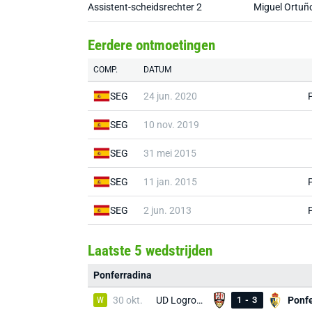
Assistent-scheidsrechter 2
Miguel Ortuño
Eerdere ontmoetingen
COMP.
DATUM
SEG
24 jun. 2020
SEG
10 nov. 2019
SEG
31 mei 2015
SEG
11 jan. 2015
SEG
2 jun. 2013
Laatste 5 wedstrijden
Ponferradina
W
30 okt.
UD Logroñés
1
-
3