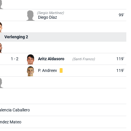
(Sergio Martínez)
99'
Diego Díaz
Verlenging 2
1 - 2
Aritz Aldasoro
119'
(Santi Franco)
P. Andreev
119'
alencia Caballero
ndez Mateo