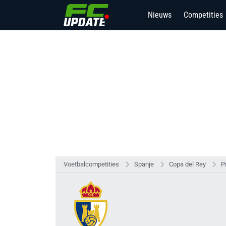
Nieuws
Competities
5
Voetbalcompetities
Spanje
Copa del Rey
P