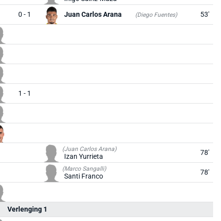
0 - 1
Juan Carlos Arana
53'
(Diego Fuentes)
1 - 1
(Juan Carlos Arana)
78'
Izan Yurrieta
(Marco Sangalli)
78'
Santi Franco
Verlenging 1