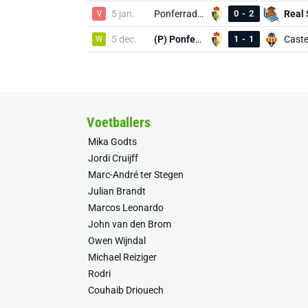
V
5 jan.
Ponferradina
0
-
2
W
5 dec.
(P) Ponferradina
1
-
1
Caste
Voetballers
Mika Godts
Jordi Cruijff
Marc-André ter Stegen
Julian Brandt
Marcos Leonardo
John van den Brom
Owen Wijndal
Michael Reiziger
Rodri
Couhaib Driouech