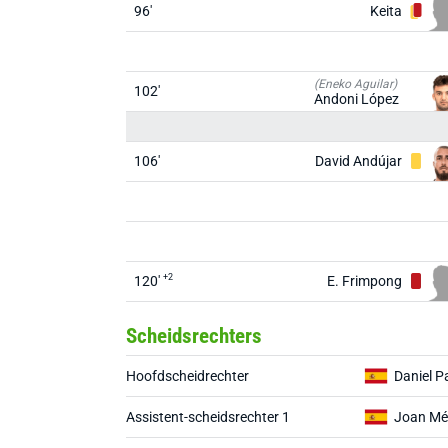
96'
Keita
(Eneko Aguilar)
102'
Andoni López
106'
David Andújar
+2
120'
E. Frimpong
Scheidsrechters
Hoofdscheidrechter
Daniel P
Assistent-scheidsrechter 1
Joan Mé