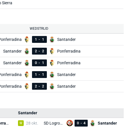
 Sierra
WEDSTRIJD
Ponferradina
1
-
1
Santander
Santander
2
-
2
Ponferradina
Santander
0
-
1
Ponferradina
Ponferradina
1
-
1
Santander
Ponferradina
2
-
2
Santander
Santander
Ponferradina
W
28 okt.
SD Logroñés
0
-
4
Santander