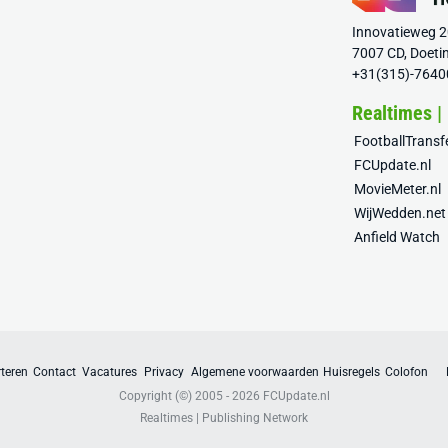
Innovatieweg 
7007 CD, Doeti
+31(315)-7640
Realtimes |
FootballTrans
FCUpdate.nl
MovieMeter.nl
WijWedden.net
Anfield Watch
teren
Contact
Vacatures
Privacy
Algemene voorwaarden
Huisregels
Colofon
Copyright (©) 2005 - 2026
FCUpdate.nl
Realtimes | Publishing Network