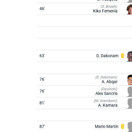
(S. Boselli)
46'
Kiko Femenía
63'
D. Dakonam
(D. Dakonam)
76'
A. Abqar
(Davinchi)
76'
Alex Sancris
(M. Arambarri)
81'
A. Kamara
87'
Mario Martín