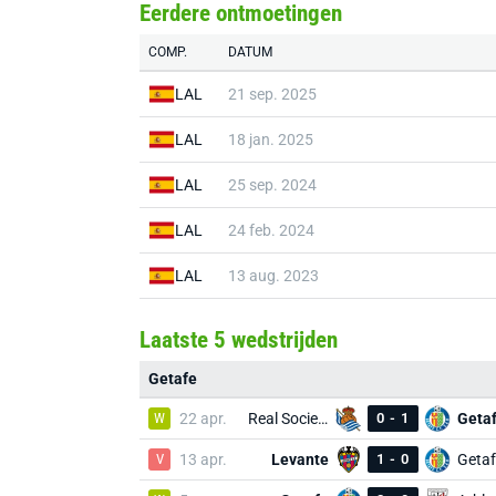
Eerdere ontmoetingen
COMP.
DATUM
LAL
21 sep. 2025
LAL
18 jan. 2025
LAL
25 sep. 2024
LAL
24 feb. 2024
LAL
13 aug. 2023
Laatste 5 wedstrijden
Getafe
W
22 apr.
Real Sociedad
0
-
1
Geta
V
13 apr.
Levante
1
-
0
Getaf