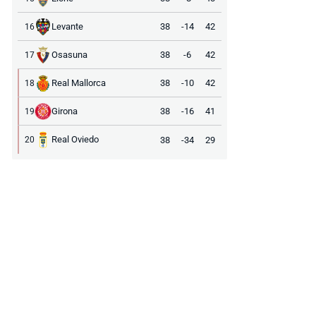
Levante
38
-14
42
16
Osasuna
38
-6
42
17
Real Mallorca
38
-10
42
18
Girona
38
-16
41
19
Real Oviedo
38
-34
29
20