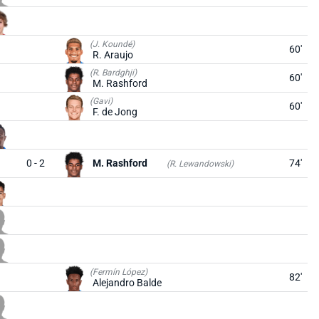
(J. Koundé)
60'
R. Araujo
(R. Bardghji)
60'
M. Rashford
(Gavi)
60'
F. de Jong
0 - 2
M. Rashford
74'
(R. Lewandowski)
(Fermín López)
82'
Alejandro Balde