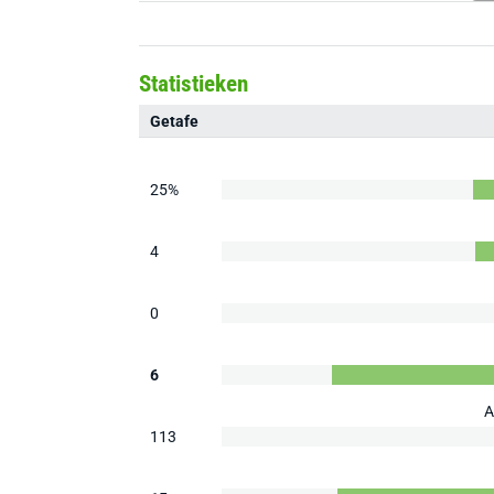
Statistieken
Getafe
25%
4
0
6
A
113