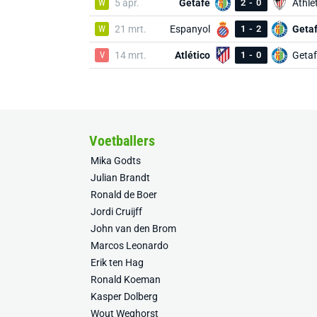
W
5 apr.
Getafe
2
-
0
Athlet
W
21 mrt.
Espanyol
1
-
2
Geta
V
14 mrt.
Atlético
1
-
0
Getaf
Voetballers
Mika Godts
Julian Brandt
Ronald de Boer
Jordi Cruijff
John van den Brom
Marcos Leonardo
Erik ten Hag
Ronald Koeman
Kasper Dolberg
Wout Weghorst