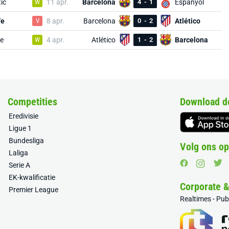
ic
W
11 apr.
Barcelona
4
-
1
Espanyol
fe
V
8 apr.
Barcelona
0
-
2
Atlético
e
W
4 apr.
Atlético
1
-
2
Barcelona
Competities
Download d
Eredivisie
Ligue 1
Bundesliga
Volg ons op
Laliga
Serie A
EK-kwalificatie
Corporate 
Premier League
Realtimes - Pu