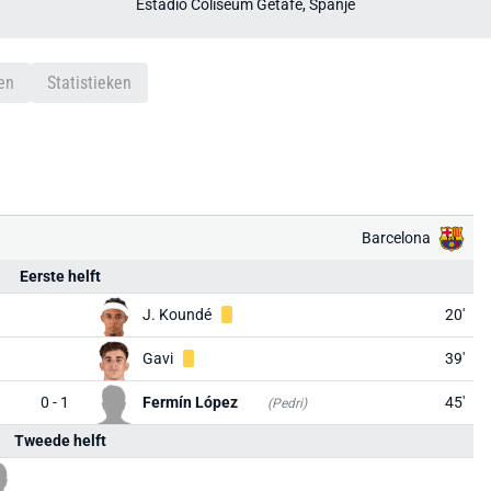
Estadio Coliseum Getafe, Spanje
en
Statistieken
Barcelona
Eerste helft
J. Koundé
20'
Gavi
39'
0 - 1
Fermín López
45'
(Pedri)
Tweede helft