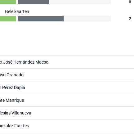
8
Gele kaarten
2
co José Hernández Maeso
sso Granado
 Pérez Dapía
nte Manrique
lesias Villanueva
nzález Fuertes