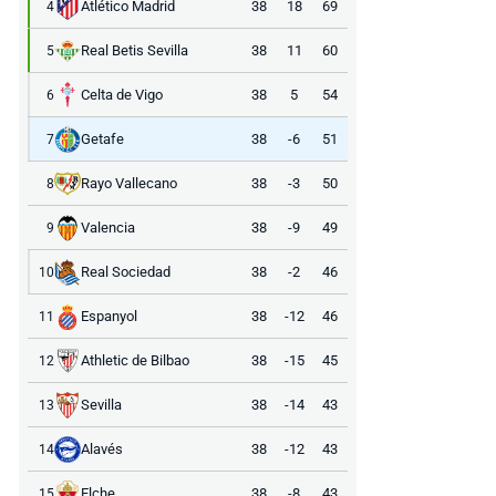
Atlético Madrid
38
18
69
4
Real Betis Sevilla
38
11
60
5
Celta de Vigo
38
5
54
6
Getafe
38
-6
51
7
Rayo Vallecano
38
-3
50
8
Valencia
38
-9
49
9
Real Sociedad
38
-2
46
10
Espanyol
38
-12
46
11
Athletic de Bilbao
38
-15
45
12
Sevilla
38
-14
43
13
Alavés
38
-12
43
14
Elche
38
-8
43
15