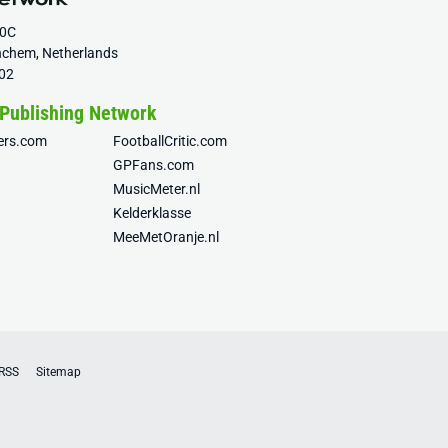
20C
nchem, Netherlands
02
 Publishing Network
fers.com
FootballCritic.com
GPFans.com
MusicMeter.nl
Kelderklasse
MeeMetOranje.nl
RSS
Sitemap