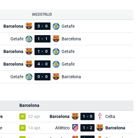
WEDSTRIJD
Barcelona
3
-
0
Getafe
Getafe
1
-
1
Barcelona
Barcelona
1
-
0
Getafe
Barcelona
4
-
0
Getafe
Getafe
0
-
0
Barcelona
Barcelona
fe
W
22 apr.
Barcelona
1
-
0
Celta
e
W
14 apr.
Atlético
1
-
2
Barcelona