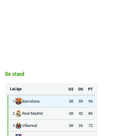
De stand
LaLiga
GS
DS
PT
Barcelona
38
59
94
1
Real Madrid
38
42
86
2
Villarreal
38
26
72
3