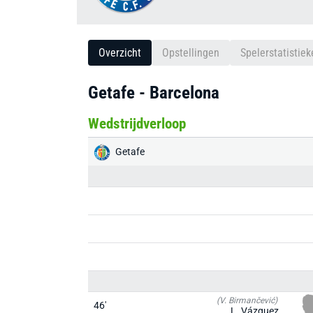
Overzicht
Opstellingen
Spelerstatistiek
Getafe - Barcelona
Wedstrijdverloop
Getafe
(V. Birmančević)
46'
L. Vázquez