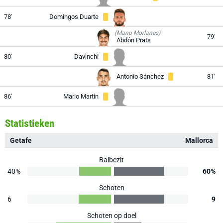
78'
Domingos Duarte
(Manu Morlanes)
79'
Abdón Prats
80'
Davinchi
Antonio Sánchez
81'
86'
Mario Martín
Statistieken
Getafe
Mallorca
Balbezit
40%
60%
Schoten
6
9
Schoten op doel