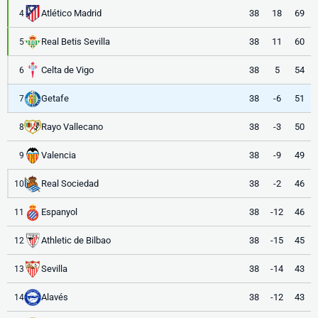
Atlético Madrid
38
18
69
4
Real Betis Sevilla
38
11
60
5
Celta de Vigo
38
5
54
6
Getafe
38
-6
51
7
Rayo Vallecano
38
-3
50
8
Valencia
38
-9
49
9
Real Sociedad
38
-2
46
10
Espanyol
38
-12
46
11
Athletic de Bilbao
38
-15
45
12
Sevilla
38
-14
43
13
Alavés
38
-12
43
14