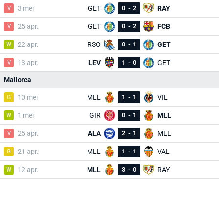
V
3 mei
GET
0
-
2
RAY
V
25 apr.
GET
0
-
2
FCB
W
22 apr.
RSO
0
-
1
GET
V
13 apr.
LEV
1
-
0
GET
Mallorca
G
10 mei
MLL
1
-
1
VIL
W
1 mei
GIR
0
-
1
MLL
V
25 apr.
ALA
2
-
1
MLL
G
21 apr.
MLL
1
-
1
VAL
W
12 apr.
MLL
3
-
0
RAY