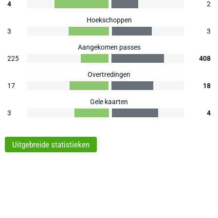
4
2
Hoekschoppen
3
3
Aangekomen passes
225
408
Overtredingen
17
18
Gele kaarten
3
4
Uitgebreide statistieken