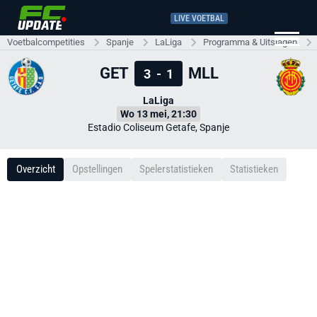
LIVE VOETBAL
Voetbalcompetities
Spanje
LaLiga
Programma & Uitslagen
GET
MLL
3
-
1
LaLiga
Wo 13 mei, 21:30
Estadio Coliseum Getafe, Spanje
Overzicht
Opstellingen
Spelerstatistieken
Statistieken