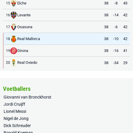
Elche
38
-8
43
15
Levante
38
-14
42
16
Osasuna
38
-6
42
17
Real Mallorca
38
-10
42
18
Girona
38
-16
41
19
Real Oviedo
38
-34
29
20
Voetballers
Giovanni van Bronckhorst
Jordi Cruijff
Lionel Messi
Nigel de Jong
Dick Schreuder
Ronald Koeman