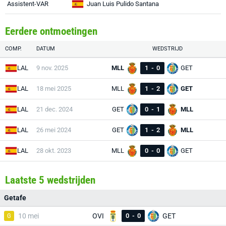
Assistent-VAR
Juan Luis Pulido Santana
Eerdere ontmoetingen
COMP.
DATUM
WEDSTRIJD
LAL
9 nov. 2025
MLL
1
-
0
GET
LAL
18 mei 2025
MLL
1
-
2
GET
LAL
21 dec. 2024
GET
0
-
1
MLL
LAL
26 mei 2024
GET
1
-
2
MLL
LAL
28 okt. 2023
MLL
0
-
0
GET
Laatste 5 wedstrijden
Getafe
G
10 mei
OVI
0
-
0
GET