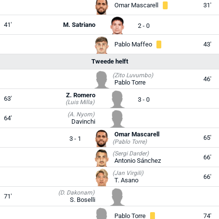
Omar Mascarell
31'
41'
M. Satriano
2 - 0
Pablo Maffeo
43'
Tweede helft
(Zito Luvumbo)
46'
Pablo Torre
Z. Romero
63'
3 - 0
(Luis Milla)
(A. Nyom)
64'
Davinchi
Omar Mascarell
65'
3 - 1
(Pablo Torre)
(Sergi Darder)
66'
Antonio Sánchez
(Jan Virgili)
66'
T. Asano
(D. Dakonam)
71'
S. Boselli
Pablo Torre
74'