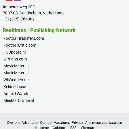
Innovatieweg 20C
7007 CD, Doetinchem, Netherlands
+31(315)-764002
Realtimes | Publishing Network
FootballTransfers.com
FootballCritic.com
FCUpdate.nl
GPFans.com
MovieMeter.nl
MusicMeter.nl
WijWedden.net
Kelderklasse
Anfield Watch
MeeMetOranje.nl
Over ons
Adverteren
Contact
Vacatures
Privacy
Algemene voorwaarden
Huisregels
Colofon
RSS
Sitemap