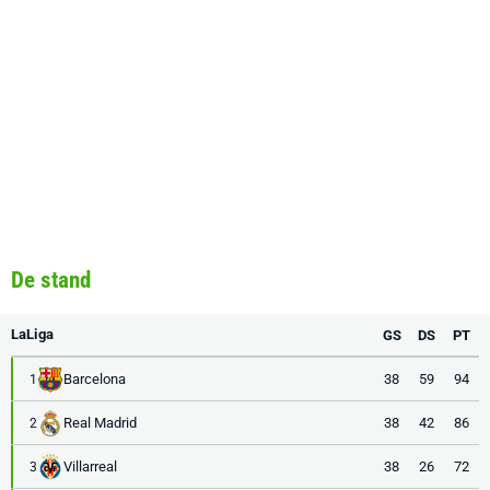
De stand
LaLiga
GS
DS
PT
Barcelona
38
59
94
1
Real Madrid
38
42
86
2
Villarreal
38
26
72
3