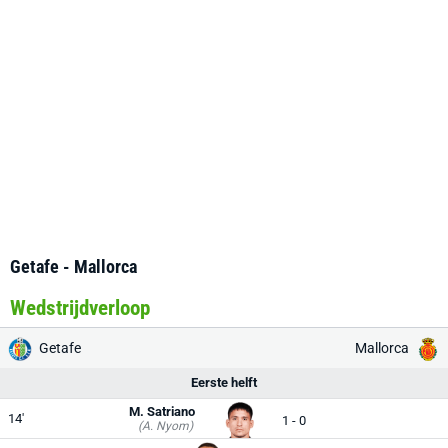
Getafe - Mallorca
Wedstrijdverloop
Getafe
Mallorca
Eerste helft
M. Satriano
14'
1 - 0
(A. Nyom)