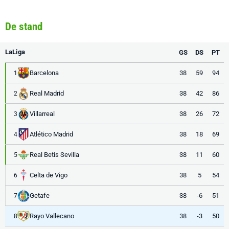
De stand
LaLiga
GS
DS
PT
Barcelona
38
59
94
1
Real Madrid
38
42
86
2
Villarreal
38
26
72
3
Atlético Madrid
38
18
69
4
Real Betis Sevilla
38
11
60
5
Celta de Vigo
38
5
54
6
Getafe
38
-6
51
7
Rayo Vallecano
38
-3
50
8