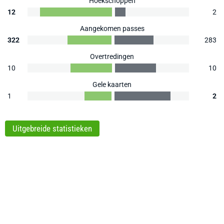
Hoekschoppen
12
2
Aangekomen passes
322
283
Overtredingen
10
10
Gele kaarten
1
2
Uitgebreide statistieken