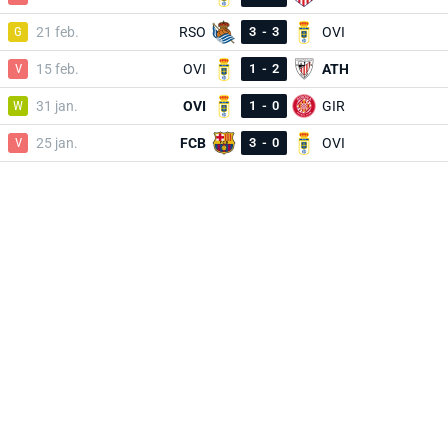
G
21 feb.
RSO
3
-
3
OVI
V
15 feb.
OVI
1
-
2
ATH
W
31 jan.
OVI
1
-
0
GIR
V
25 jan.
FCB
3
-
0
OVI