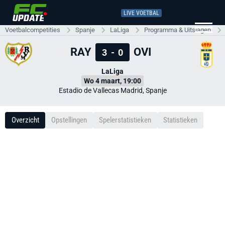
LIVE VOETBAL
Voetbalcompetities
Spanje
LaLiga
Programma & Uitslagen
RAY
OVI
3
-
0
LaLiga
Wo 4 maart, 19:00
Estadio de Vallecas Madrid, Spanje
Overzicht
Opstellingen
Spelerstatistieken
Statistieken