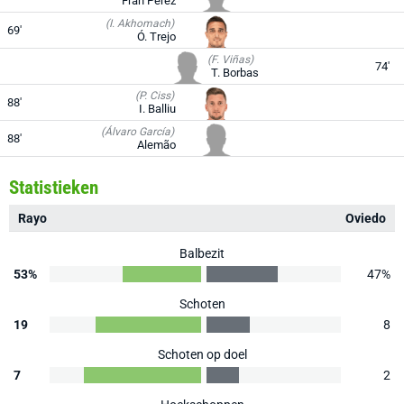
Fran Pérez
(I. Akhomach)
69'
Ó. Trejo
(F. Viñas)
74'
T. Borbas
(P. Ciss)
88'
I. Balliu
(Álvaro García)
88'
Alemão
Statistieken
Rayo
Oviedo
Balbezit
53%
47%
Schoten
19
8
Schoten op doel
7
2