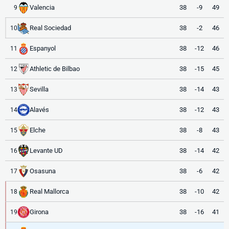
Valencia
38
-9
49
9
Real Sociedad
38
-2
46
10
Espanyol
38
-12
46
11
Athletic de Bilbao
38
-15
45
12
Sevilla
38
-14
43
13
Alavés
38
-12
43
14
Elche
38
-8
43
15
Levante UD
38
-14
42
16
Osasuna
38
-6
42
17
Real Mallorca
38
-10
42
18
Girona
38
-16
41
19