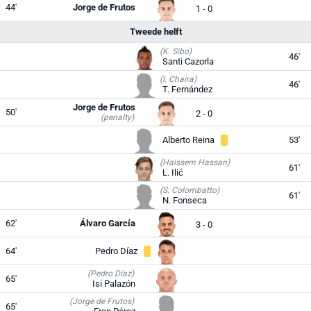
44'
Jorge de Frutos
1 - 0
Tweede helft
(K. Sibo)
46'
Santi Cazorla
(I. Chaira)
46'
T. Fernández
Jorge de Frutos
50'
2 - 0
(penalty)
Alberto Reina
53'
(Haissem Hassan)
61'
L. Ilić
(S. Colombatto)
61'
N. Fonseca
62'
Álvaro García
3 - 0
64'
Pedro Díaz
(Pedro Díaz)
65'
Isi Palazón
(Jorge de Frutos)
65'